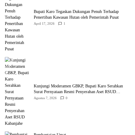
Bupati Karo Tegaskan Dukungan Penuh Terhadap
Penertiban Kawasan Hutan oleh Pemerintah Pusat
April 17, 2026
1
Kunjungi Moderamen GBKP, Bupati Karo Serahkan
Surat Pernyataan Resmi Penyerahan Aset RSUD
Kabanjahe
Agustus 7, 2026
0
Pembantaian Umat