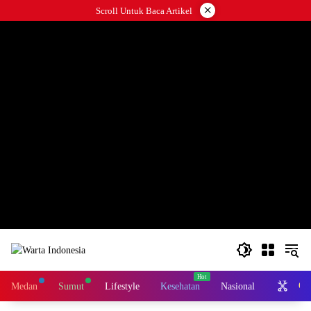
Langsung
×
Scroll Untuk Baca Artikel
ke
#
konten
Ot
Medan
Sumut
Lifestyle
Kesehatan
Nasional