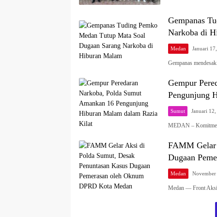
Gempanas Tu
Narkoba di H
Medan
Januari 17
Gempanas mendesak
Gempur Pered
Pengunjung H
Sumut
Januari 12
MEDAN – Komitmen 
FAMM Gelar A
Dugaan Peme
Medan
November 
Medan — Front Aks