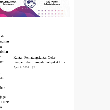
Kantah Pematangsiantar Gelar
Pengambilan Sumpah Sertipikat Hilang,
Perkuat Kepastian Hukum Pertanahan
April 6, 2026
1