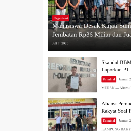
Organisasi
Mahasiswa Desak Kajati Sum
Jembatan Rp36 Miliar dan Jua
Juli 7, 2026
Skandal BBM
Laporkan PT 
Kriminal
Januari 
MEDAN — Aliansi M
Aliansi Pemu
Rakyat Soal 
Kriminal
Januari 
KAMPUNG RAKYAT –