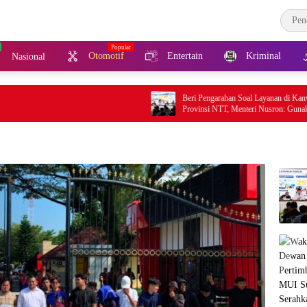
Otomotif
Entertain
Kriminal
Nasional
Beri Pengarahan Soal Layanan di Kanwil BPN
Provinsi NTT, Menteri Nusron: Gunakan Sudut
Pandang Masyarakat