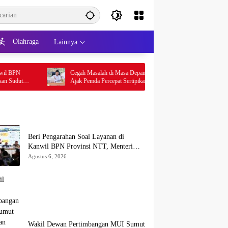
Olahraga
Lainnya
Cegah Masalah di Masa Depan, Menteri Nusron
Rakor Bersama
Ajak Pemda Percepat Sertipikasi Tanah Rumah
Minta Dukung
Ibadah di NTT
Transformasi 
Beri Pengarahan Soal Layanan di
Kanwil BPN Provinsi NTT, Menteri
Nusron: Gunakan Sudut Pandang
Agustus 6, 2026
Masyarakat
Wakil Dewan Pertimbangan MUI Sumut