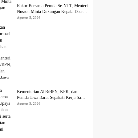
Rakor Bersama Pemda Se-NTT, Menteri
Nusron Minta Dukungan Kepala Daerah
Wujudkan Transformasi Layanan
Agustus 5, 2026
Pertanahan
Kementerian ATR/BPN, KPK, dan
Pemda Jawa Barat Sepakati Kerja Sama
dalam Upaya Pencegahan Korupsi serta
Agustus 5, 2026
Penguatan Ekonomi Daerah