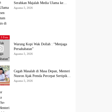
Serahkan Majalah Media Ulama ke
Wamen dan Ketum PP Persis di Balige
Agustus 5, 2026
3 Foto
Warung Kopi Wak Dollah : “Menjaga
Persahabatan”
Agustus 5, 2026
Cegah Masalah di Masa Depan, Menteri
Nusron Ajak Pemda Percepat Sertipikasi
Tanah Rumah Ibadah di NTT
Agustus 5, 2026