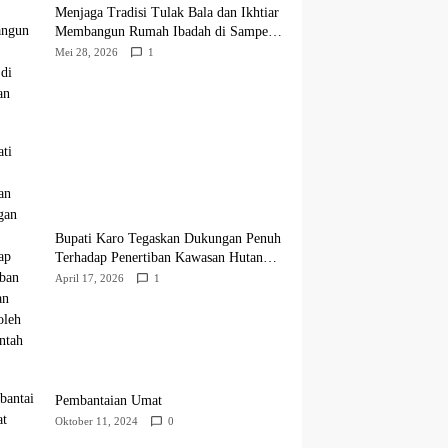
Menjaga Tradisi Tulak Bala dan Ikhtiar
Membangun Rumah Ibadah di Sampean
Barat
Mei 28, 2026
1
Bupati Karo Tegaskan Dukungan Penuh
Terhadap Penertiban Kawasan Hutan
oleh Pemerintah Pusat
April 17, 2026
1
Pembantaian Umat
Oktober 11, 2024
0