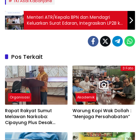
TKI Asal Kabanjahe
Menteri ATR/Kepala BPN dan Mendagri
Keluarkan Surat Edaran, Integrasikan LP2B ke
Dalam RTRW dan RDTR
Pos Terkait
3 Foto
Organisasi
Akademik
Rapat Rakyat Sumut
Warung Kopi Wak Dollah :
Melawan Narkoba:
“Menjaga Persahabatan”
Cipayung Plus Desak
Perang Total, Generasi
Muda Jadi Benteng Utama