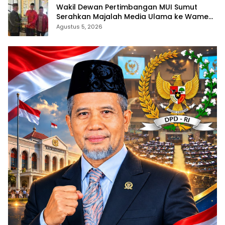
Wakil Dewan Pertimbangan MUI Sumut
Serahkan Majalah Media Ulama ke Wamen
dan Ketum PP Persis di Balige
Agustus 5, 2026