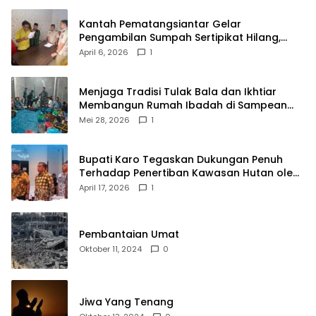
Kantah Pematangsiantar Gelar
Pengambilan Sumpah Sertipikat Hilang,
Perkuat Kepastian Hukum Pertanahan
April 6, 2026
1
Menjaga Tradisi Tulak Bala dan Ikhtiar
Membangun Rumah Ibadah di Sampean
Barat
Mei 28, 2026
1
Bupati Karo Tegaskan Dukungan Penuh
Terhadap Penertiban Kawasan Hutan oleh
Pemerintah Pusat
April 17, 2026
1
Pembantaian Umat
Oktober 11, 2024
0
Jiwa Yang Tenang