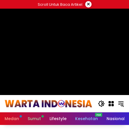
Langsung
×
Scroll Untuk Baca Artikel
ke
#
konten
Medan
Sumut
Lifestyle
Kesehatan
Nasional