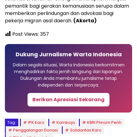
pemantik bagi gerakan kemanusiaan serupa dalam
memberikan perlindungan dan advokasi bagi
pekerja migran asal daerah.
(Akorta)
Post Views:
357
Dukung Jurnalisme Warta Indonesia
Dalam segala situasi, Warta Indonesia berkomitmen
menghadirkan fakta jernih langsung dari lapangan.
Dukungan Anda membantu jurnalisme tetap
independen dan terpercaya.
Berikan Apresiasi Sekarang
Tag:
IPK Karo
Kamboja
KBRI Phnom Penh
Penggalangan Donasi
Solidaritas Karo