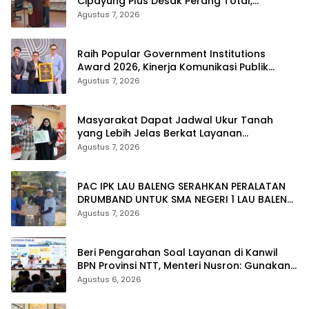
Cipayung Plus Desak Perang Total,
Generasi Muda Jadi Benteng Utama
Agustus 7, 2026
Raih Popular Government Institutions
Award 2026, Kinerja Komunikasi Publik
Kementerian ATR/BPN Kembali Diakui
Agustus 7, 2026
Masyarakat Dapat Jadwal Ukur Tanah
yang Lebih Jelas Berkat Layanan
Pengukuran Terjadwal
Agustus 7, 2026
PAC IPK LAU BALENG SERAHKAN PERALATAN
DRUMBAND UNTUK SMA NEGERI 1 LAU BALENG
SAMBUT HUT RI KE-81
Agustus 7, 2026
Beri Pengarahan Soal Layanan di Kanwil
BPN Provinsi NTT, Menteri Nusron: Gunakan
Sudut Pandang Masyarakat
Agustus 6, 2026