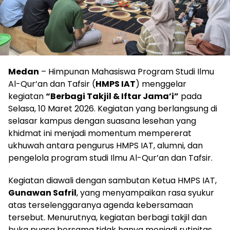
Medan
– Himpunan Mahasiswa Program Studi Ilmu
Al-Qur’an dan Tafsir (
HMPS IAT
) menggelar
kegiatan
“Berbagi Takjil & Iftar Jama’i”
pada
Selasa, 10 Maret 2026. Kegiatan yang berlangsung di
selasar kampus dengan suasana lesehan yang
khidmat ini menjadi momentum mempererat
ukhuwah antara
pengurus HMPS IAT, alumni, dan
pengelola program studi Ilmu Al-Qur’an dan Tafsir.
Kegiatan diawali dengan sambutan Ketua HMPS IAT,
Gunawan Safril
, yang menyampaikan rasa syukur
atas terselenggaranya agenda kebersamaan
tersebut. Menurutnya, kegiatan berbagi takjil dan
buka puasa bersama tidak hanya menjadi rutinitas