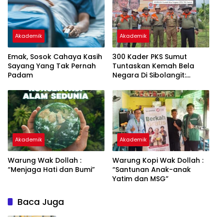
Akademik
Akademik
Emak, Sosok Cahaya Kasih
300 Kader PKS Sumut
Sayang Yang Tak Pernah
Tuntaskan Kemah Bela
Padam
Negara Di Sibolangit:
“Madarasah Tanpa
Dinding” Untuk Lahirkan
Kader Tangguh
Akademik
Akademik
Warung Wak Dollah :
Warung Kopi Wak Dollah :
“Menjaga Hati dan Bumi”
“Santunan Anak-anak
Yatim dan MSG”
Baca Juga