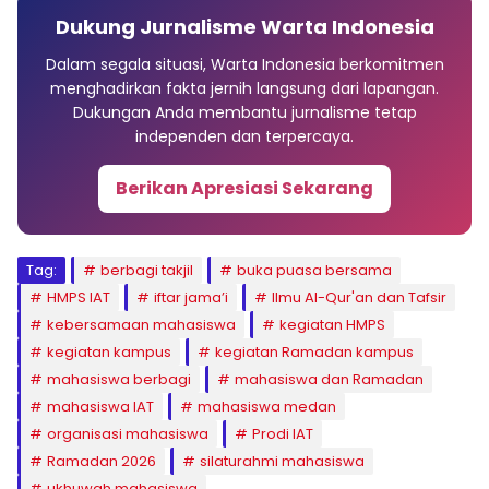
Dukung Jurnalisme Warta Indonesia
Dalam segala situasi, Warta Indonesia berkomitmen
menghadirkan fakta jernih langsung dari lapangan.
Dukungan Anda membantu jurnalisme tetap
independen dan terpercaya.
Berikan Apresiasi Sekarang
Tag:
berbagi takjil
buka puasa bersama
HMPS IAT
iftar jama’i
Ilmu Al-Qur'an dan Tafsir
kebersamaan mahasiswa
kegiatan HMPS
kegiatan kampus
kegiatan Ramadan kampus
mahasiswa berbagi
mahasiswa dan Ramadan
mahasiswa IAT
mahasiswa medan
organisasi mahasiswa
Prodi IAT
Ramadan 2026
silaturahmi mahasiswa
ukhuwah mahasiswa