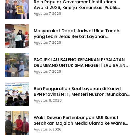
Raih Popular Government Institutions
Award 2026, Kinerja Komunikasi Publik
Kementerian ATR/BPN Kembali Diakui
Agustus 7, 2026
Masyarakat Dapat Jadwal Ukur Tanah
yang Lebih Jelas Berkat Layanan
Pengukuran Terjadwal
Agustus 7, 2026
PAC IPK LAU BALENG SERAHKAN PERALATAN
DRUMBAND UNTUK SMA NEGERI 1 LAU BALENG
SAMBUT HUT RI KE-81
Agustus 7, 2026
Beri Pengarahan Soal Layanan di Kanwil
BPN Provinsi NTT, Menteri Nusron: Gunakan
Sudut Pandang Masyarakat
Agustus 6, 2026
Wakil Dewan Pertimbangan MUI Sumut
Serahkan Majalah Media Ulama ke Wamen
dan Ketum PP Persis di Balige
Agustus 5, 2026