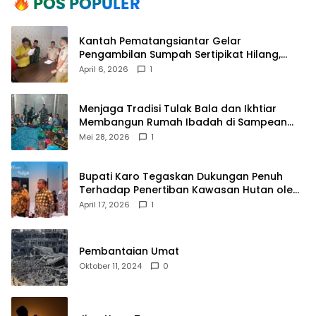
Kantah Pematangsiantar Gelar
Pengambilan Sumpah Sertipikat Hilang,
Perkuat Kepastian Hukum Pertanahan
April 6, 2026
1
Menjaga Tradisi Tulak Bala dan Ikhtiar
Membangun Rumah Ibadah di Sampean
Barat
Mei 28, 2026
1
Bupati Karo Tegaskan Dukungan Penuh
Terhadap Penertiban Kawasan Hutan oleh
Pemerintah Pusat
April 17, 2026
1
Pembantaian Umat
Oktober 11, 2024
0