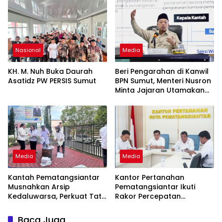
Nasional
Media
KH. M. Nuh Buka Daurah
Beri Pengarahan di Kanwil
Asatidz PW PERSIS Sumut
BPN Sumut, Menteri Nusron
Minta Jajaran Utamakan
Kemudahan Layanan bagi
Masyarakat
Media
Media
Kantah Pematangsiantar
Kantor Pertanahan
Musnahkan Arsip
Pematangsiantar Ikuti
Kedaluwarsa, Perkuat Tata
Rakor Percepatan
Kelola dan Dukung Zona
Sertifikasi Aset Daerah di
Integritas
Sumatera Utara
Baca Juga