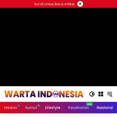
Langsung
×
Scroll Untuk Baca Artikel
ke
#
konten
Medan
Sumut
Lifestyle
Kesehatan
Nasional