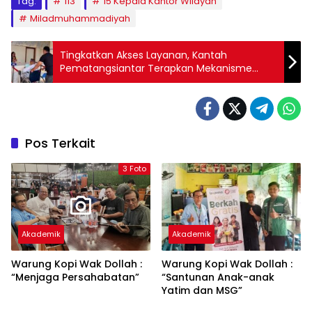
Tag:
113
15 Kepala Kantor Wilayah
Miladmuhammadiyah
Tingkatkan Akses Layanan, Kantah
Pematangsiantar Terapkan Mekanisme
Pemohon Prioritas Tanpa Antrian
Pos Terkait
3 Foto
Akademik
Akademik
Warung Kopi Wak Dollah :
Warung Kopi Wak Dollah :
“Menjaga Persahabatan”
“Santunan Anak-anak
Yatim dan MSG”