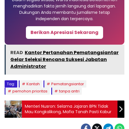
menghadirkan fakta jernih langsung dari lapangan.
Dukungan Anda membantu jurnalisme tetap
independen dan terpercaya.
Berikan Apresiasi Sekarang
READ
Kantor Pertanahan Pematangsiantar
Gelar Seleksi Rencana Suksesi Jabatan
Administrator
Tag:
Kantah
Pematangsiantar
pemohon prioritas
tanpa antri
Menteri Nusron: Selama Jajaran BPN Tidak
Mau Kongkalikong, Mafia Tanah Pasti Kabur