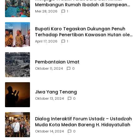
Membangun Rumah Ibadah di Sampean
Barat
Mei 28, 2026
1
Bupati Karo Tegaskan Dukungan Penuh
Terhadap Penertiban Kawasan Hutan oleh
Pemerintah Pusat
April 17, 2026
1
Pembantaian Umat
Oktober 11, 2024
0
Jiwa Yang Tenang
Oktober 13, 2024
0
Dialog Interaktif Forum Ustadz – Ustadzah
Muda Kota Medan Bareng H. Hidayatullah
Oktober 14, 2024
0