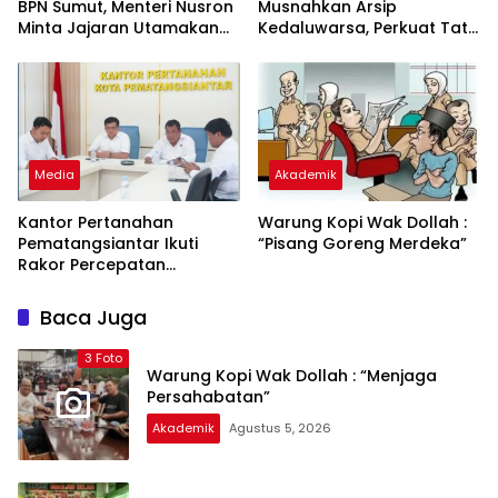
BPN Sumut, Menteri Nusron
Musnahkan Arsip
Minta Jajaran Utamakan
Kedaluwarsa, Perkuat Tata
Kemudahan Layanan bagi
Kelola dan Dukung Zona
Masyarakat
Integritas
Media
Akademik
Kantor Pertanahan
Warung Kopi Wak Dollah :
Pematangsiantar Ikuti
“Pisang Goreng Merdeka”
Rakor Percepatan
Sertifikasi Aset Daerah di
Sumatera Utara
Baca Juga
3 Foto
Warung Kopi Wak Dollah : “Menjaga
Persahabatan”
Akademik
Agustus 5, 2026