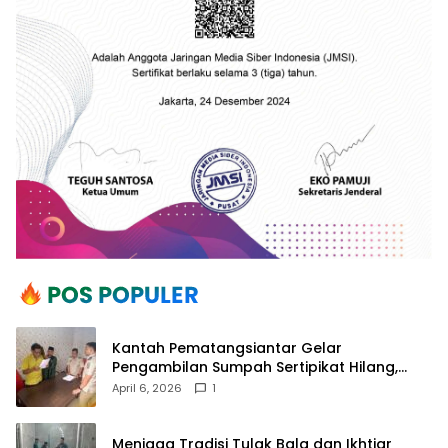
Kantah Pematangsiantar Gelar
Pengambilan Sumpah Sertipikat Hilang,
Perkuat Kepastian Hukum Pertanahan
April 6, 2026
1
Menjaga Tradisi Tulak Bala dan Ikhtiar