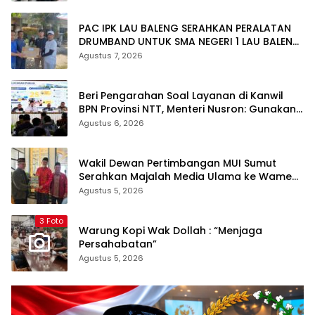
PAC IPK LAU BALENG SERAHKAN PERALATAN
DRUMBAND UNTUK SMA NEGERI 1 LAU BALENG
SAMBUT HUT RI KE-81
Agustus 7, 2026
Beri Pengarahan Soal Layanan di Kanwil
BPN Provinsi NTT, Menteri Nusron: Gunakan
Sudut Pandang Masyarakat
Agustus 6, 2026
Wakil Dewan Pertimbangan MUI Sumut
Serahkan Majalah Media Ulama ke Wamen
dan Ketum PP Persis di Balige
Agustus 5, 2026
3 Foto
Warung Kopi Wak Dollah : “Menjaga
Persahabatan”
Agustus 5, 2026