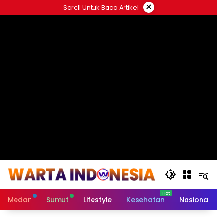
Langsung
×
Scroll Untuk Baca Artikel
ke
#
konten
Medan
Sumut
Lifestyle
Kesehatan
Nasional