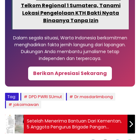
Telkom Regional 1 Sumatera, Tanami
Lokasi Pengelolaan KTH Bakti Nyata
Binaanya Tanpa Izin
Dalam segala situasi, Warta Indonesia berkomitmen
menghadirkan fakta jernih langsung dari lapangan.
Dukungan Anda membantu jurnalisme tetap
independen dan terpercaya.
Berikan Apresiasi Sekarang
Tag:
DPD PWRI SUmut
Dr.masdarlimbong
jokoimawan
Setelah Menerima Bantuan Dari Kementan,
5 Anggota Pengurus Brigade Pangan
“Rumoh Baroe” Diduga Dipecat dan SK
Penetapan Baru Dipalsukan Oleh Geuchik