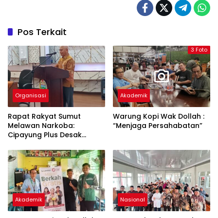
Pos Terkait
3 Foto
Organisasi
Akademik
Rapat Rakyat Sumut
Warung Kopi Wak Dollah :
Melawan Narkoba:
“Menjaga Persahabatan”
Cipayung Plus Desak
Perang Total, Generasi
Muda Jadi Benteng Utama
Akademik
Nasional