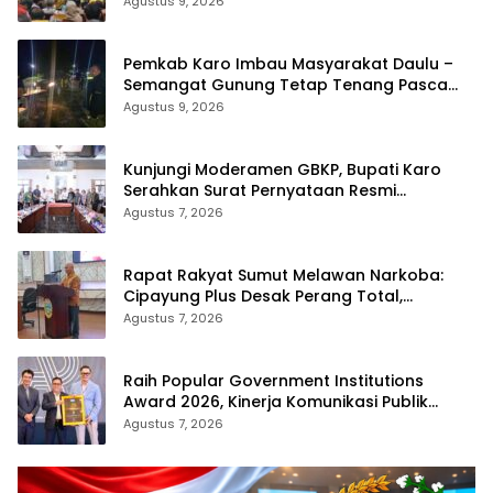
Transformasi Layanan Pertanahan
Agustus 9, 2026
Pemkab Karo Imbau Masyarakat Daulu –
Semangat Gunung Tetap Tenang Pasca
Penertiban Pungli
Agustus 9, 2026
Kunjungi Moderamen GBKP, Bupati Karo
Serahkan Surat Pernyataan Resmi
Penyerahan Aset RSUD Kabanjahe
Agustus 7, 2026
Rapat Rakyat Sumut Melawan Narkoba:
Cipayung Plus Desak Perang Total,
Generasi Muda Jadi Benteng Utama
Agustus 7, 2026
Raih Popular Government Institutions
Award 2026, Kinerja Komunikasi Publik
Kementerian ATR/BPN Kembali Diakui
Agustus 7, 2026