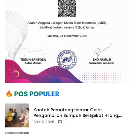
Kantah Pematangsiantar Gelar
Pengambilan Sumpah Sertipikat Hilang,
Perkuat Kepastian Hukum Pertanahan
April 6, 2026
1