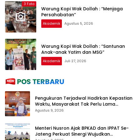
3 Foto
Warung Kopi Wak Dollah : “Menjaga
Persahabatan”
Akademik
Agustus 5, 2026
Warung Kopi Wak Dollah : “Santunan
Anak-anak Yatim dan MSG”
Akademik
Juli 27, 2026
Pengukuran Terjadwal Hadirkan Kepastian
Waktu, Masyarakat Tak Perlu Lama
Menunggu Layanan Pertanahan
Agustus 9, 2026
Menteri Nusron Ajak BPKAD dan IPPAT Se-
Jateng Perkuat Sinergi Wujudkan