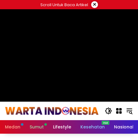
Langsung
×
Scroll Untuk Baca Artikel
ke
#
konten
Medan
Sumut
Lifestyle
Kesehatan
Nasional