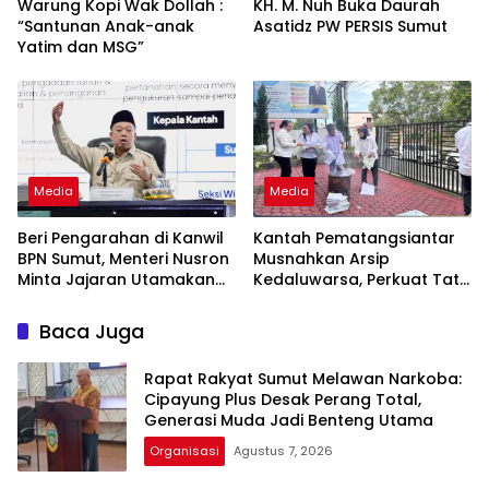
Warung Kopi Wak Dollah :
KH. M. Nuh Buka Daurah
“Santunan Anak-anak
Asatidz PW PERSIS Sumut
Yatim dan MSG”
Media
Media
Beri Pengarahan di Kanwil
Kantah Pematangsiantar
BPN Sumut, Menteri Nusron
Musnahkan Arsip
Minta Jajaran Utamakan
Kedaluwarsa, Perkuat Tata
Kemudahan Layanan bagi
Kelola dan Dukung Zona
Masyarakat
Integritas
Baca Juga
Rapat Rakyat Sumut Melawan Narkoba:
Cipayung Plus Desak Perang Total,
Generasi Muda Jadi Benteng Utama
Organisasi
Agustus 7, 2026