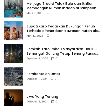
Menjaga Tradisi Tulak Bala dan Ikhtiar
Membangun Rumah Ibadah di Sampean
Barat
Mei 28, 2026
1
Bupati Karo Tegaskan Dukungan Penuh
Terhadap Penertiban Kawasan Hutan oleh
Pemerintah Pusat
April 17, 2026
1
Pemkab Karo Imbau Masyarakat Daulu –
Semangat Gunung Tetap Tenang Pasca
Penertiban Pungli
Agustus 9, 2026
0
Pembantaian Umat
Oktober 11, 2024
0
Jiwa Yang Tenang
Oktober 13, 2024
0