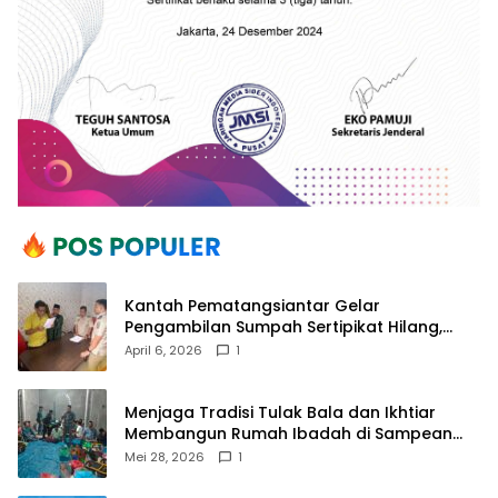
Kantah Pematangsiantar Gelar
Pengambilan Sumpah Sertipikat Hilang,
Perkuat Kepastian Hukum Pertanahan
April 6, 2026
1
Menjaga Tradisi Tulak Bala dan Ikhtiar
Membangun Rumah Ibadah di Sampean
Barat
Mei 28, 2026
1