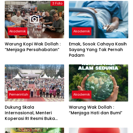
3 Foto
Akademik
Akademik
Warung Kopi Wak Dollah :
Emak, Sosok Cahaya Kasih
“Menjaga Persahabatan”
Sayang Yang Tak Pernah
Padam
Pemerintah
Akademik
Dukung Skala
Warung Wak Dollah :
Internasional, Menteri
“Menjaga Hati dan Bumi”
Koperasi RI Resmi Buka
Festival Bunga dan Buah
Karo 2026