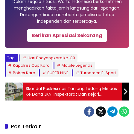
Dalam segala situasi, Warta Indonesia berkomitmen
menghadirkan fakta jernih langsung dari lapangan.
Dukungan Anda membantu jurnalisme tetap
independen dan terpercaya.
Berikan Apresiasi Sekarang
Tag:
Hari Bhayangkara ke-80
Kapolres Cup Karo
Mobile Legends
Polres Karo
SUPER NINE
Turnamen E-Sport
Skandal Puskesmas Tanjung Ledong Meluas
Ke Dana JKN: Inspektorat Dan Kejari
Labuhanbatu Didesak Gelar Audit
Investigatif
Pos Terkait