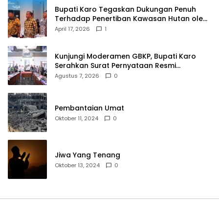
Bupati Karo Tegaskan Dukungan Penuh
Terhadap Penertiban Kawasan Hutan oleh
Pemerintah Pusat
April 17, 2026
1
Kunjungi Moderamen GBKP, Bupati Karo
Serahkan Surat Pernyataan Resmi
Penyerahan Aset RSUD Kabanjahe
Agustus 7, 2026
0
Pembantaian Umat
Oktober 11, 2024
0
Jiwa Yang Tenang
Oktober 13, 2024
0