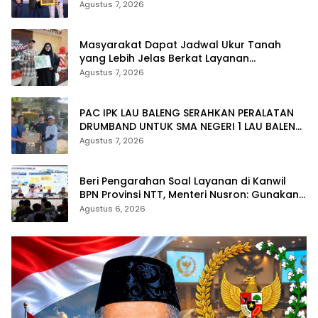
Kementerian ATR/BPN Kembali Diakui
Agustus 7, 2026
Masyarakat Dapat Jadwal Ukur Tanah
yang Lebih Jelas Berkat Layanan
Pengukuran Terjadwal
Agustus 7, 2026
PAC IPK LAU BALENG SERAHKAN PERALATAN
DRUMBAND UNTUK SMA NEGERI 1 LAU BALENG
SAMBUT HUT RI KE-81
Agustus 7, 2026
Beri Pengarahan Soal Layanan di Kanwil
BPN Provinsi NTT, Menteri Nusron: Gunakan
Sudut Pandang Masyarakat
Agustus 6, 2026