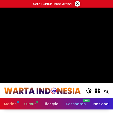
Langsung
×
Scroll Untuk Baca Artikel
ke
#
konten
Medan
Sumut
Lifestyle
Kesehatan
Nasional