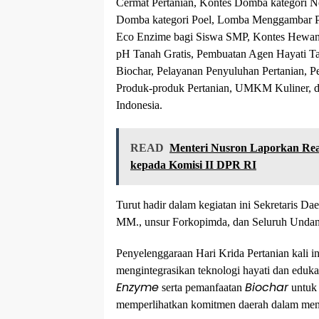
Cermat Pertanian, Kontes Domba kategori N
Domba kategori Poel, Lomba Menggambar P
Eco Enzime bagi Siswa SMP, Kontes Hewan 
pH Tanah Gratis, Pembuatan Agen Hayati T
Biochar, Pelayanan Penyuluhan Pertanian, 
Produk-produk Pertanian, UMKM Kuliner, 
Indonesia.
READ
Menteri Nusron Laporkan Re
kepada Komisi II DPR RI
Turut hadir dalam kegiatan ini Sekretaris D
MM., unsur Forkopimda, dan Seluruh Undan
Penyelenggaraan Hari Krida Pertanian kali 
mengintegrasikan teknologi hayati dan eduka
Enzyme
Biochar
serta pemanfaatan
untuk 
memperlihatkan komitmen daerah dalam mena