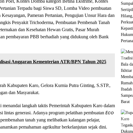
on Poel, Kontes Domba kategori Betina Ekstrime, Kontes
ertanian Terpadu bagi Siswa SD, Lomba Video pembuatan
Kesayangan, Pameran Pertanian, Pengujian Unsur Hara dan
angkis Penyakit Trichoderma, Pembuatan Pembenah Tanah
Peternakan dan Kesehatan Hewan Gratis, Pasar Murah
dan pembayaran PBB berhadiah yang didukung oleh Bank
alisasi Anggaran Kementerian ATR/BPN Tahun 2025
aerah Kabupaten Karo, Gelora Kurnia Putra Ginting, S.STP.,
gan dan Masyarakat.
ini menandai langkah taktis Pemerintah Kabupaten Karo dalam
Eco
si lintas generasi. Adanya program pelatihan pembuatan
pembenahan tanah yang melibatkan kalangan pelajar,
namkan pemahaman agrikultur berkelanjutan sejak dini.