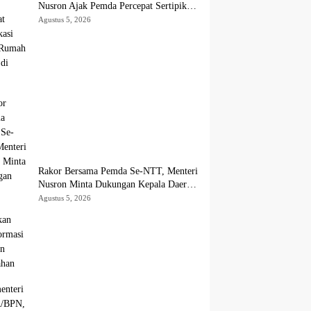
Nusron Ajak Pemda Percepat Sertipikasi
Tanah Rumah Ibadah di NTT
Agustus 5, 2026
Rakor Bersama Pemda Se-NTT, Menteri
Nusron Minta Dukungan Kepala Daerah
Wujudkan Transformasi Layanan
Agustus 5, 2026
Pertanahan