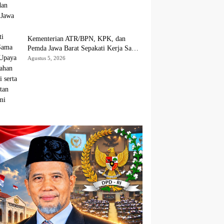
Kementerian ATR/BPN, KPK, dan
Pemda Jawa Barat Sepakati Kerja Sama
dalam Upaya Pencegahan Korupsi serta
Agustus 5, 2026
Penguatan Ekonomi Daerah