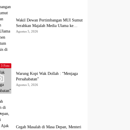
Wakil Dewan Pertimbangan MUI Sumut
Serahkan Majalah Media Ulama ke
Wamen dan Ketum PP Persis di Balige
Agustus 5, 2026
3 Foto
Warung Kopi Wak Dollah : “Menjaga
Persahabatan”
Agustus 5, 2026
Cegah Masalah di Masa Depan, Menteri