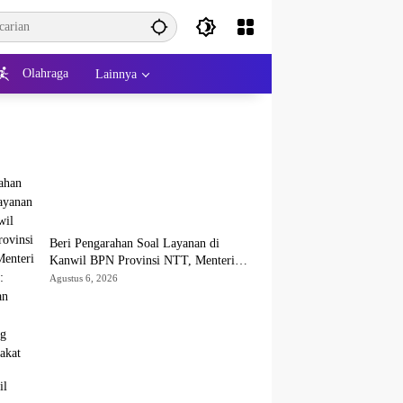
Olahraga
Lainnya
Beri Pengarahan Soal Layanan di
Kanwil BPN Provinsi NTT, Menteri
Nusron: Gunakan Sudut Pandang
Agustus 6, 2026
Masyarakat