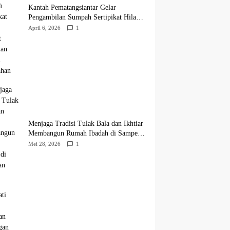
Kantah Pematangsiantar Gelar
Pengambilan Sumpah Sertipikat Hilang,
Perkuat Kepastian Hukum Pertanahan
April 6, 2026
1
Menjaga Tradisi Tulak Bala dan Ikhtiar
Membangun Rumah Ibadah di Sampean
Barat
Mei 28, 2026
1