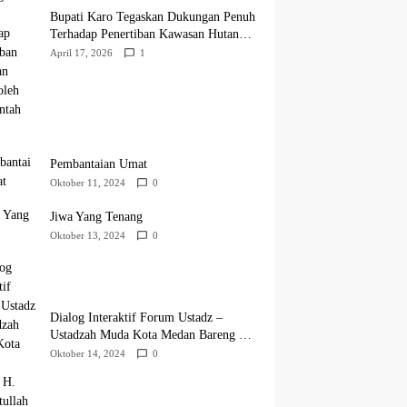
Bupati Karo Tegaskan Dukungan Penuh
Terhadap Penertiban Kawasan Hutan
oleh Pemerintah Pusat
April 17, 2026
1
Pembantaian Umat
Oktober 11, 2024
0
Jiwa Yang Tenang
Oktober 13, 2024
0
Dialog Interaktif Forum Ustadz –
Ustadzah Muda Kota Medan Bareng H.
Hidayatullah
Oktober 14, 2024
0