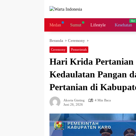
Langsung
ke
konten
Medan
Sumut
Lifestyle
Kesehatan
Beranda
Ceremony
Ceremony
Pemerintah
Hari Krida Pertania
Kedaulatan Pangan da
Pertanian di Kabupat
Akorta Ginting
4 Min Baca
Juni 26, 2026