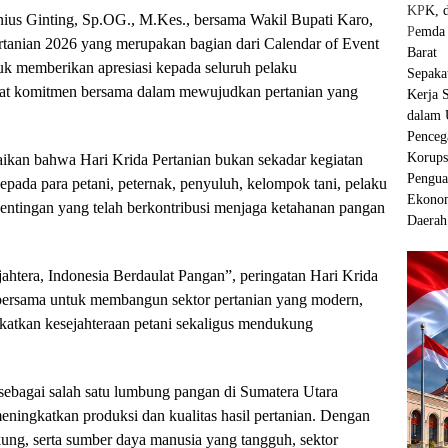
onius Ginting, Sp.OG., M.Kes., bersama Wakil Bupati Karo,
ertanian 2026 yang merupakan bagian dari Calendar of Event
k memberikan apresiasi kepada seluruh pelaku
at komitmen bersama dalam mewujudkan pertanian yang
kan bahwa Hari Krida Pertanian bukan sekadar kegiatan
pada para petani, peternak, penyuluh, kelompok tani, pelaku
entingan yang telah berkontribusi menjaga ketahanan pangan
ahtera, Indonesia Berdaulat Pangan”, peringatan Hari Krida
bersama untuk membangun sektor pertanian yang modern,
katkan kesejahteraan petani sekaligus mendukung
bagai salah satu lumbung pangan di Sumatera Utara
eningkatkan produksi dan kualitas hasil pertanian. Dengan
ung, serta sumber daya manusia yang tangguh, sektor