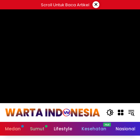
Langsung
×
Scroll Untuk Baca Artikel
ke
#
konten
Medan
Sumut
Lifestyle
Kesehatan
Nasional