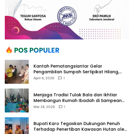
Kantah Pematangsiantar Gelar
Pengambilan Sumpah Sertipikat Hilang,
Perkuat Kepastian Hukum Pertanahan
April 6, 2026
1
Menjaga Tradisi Tulak Bala dan Ikhtiar
Membangun Rumah Ibadah di Sampean
Barat
Mei 28, 2026
1
Bupati Karo Tegaskan Dukungan Penuh
Terhadap Penertiban Kawasan Hutan oleh