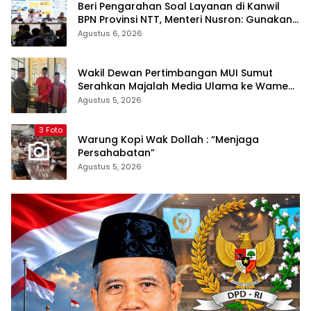
Beri Pengarahan Soal Layanan di Kanwil
BPN Provinsi NTT, Menteri Nusron: Gunakan
Sudut Pandang Masyarakat
Agustus 6, 2026
Wakil Dewan Pertimbangan MUI Sumut
Serahkan Majalah Media Ulama ke Wamen
dan Ketum PP Persis di Balige
Agustus 5, 2026
3 Foto
Warung Kopi Wak Dollah : “Menjaga
Persahabatan”
Agustus 5, 2026