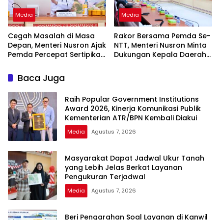
Media
Media
Cegah Masalah di Masa
Rakor Bersama Pemda Se-
Depan, Menteri Nusron Ajak
NTT, Menteri Nusron Minta
Pemda Percepat Sertipikasi
Dukungan Kepala Daerah
Tanah Rumah Ibadah di
Wujudkan Transformasi
NTT
Layanan Pertanahan
Baca Juga
Raih Popular Government Institutions
Award 2026, Kinerja Komunikasi Publik
Kementerian ATR/BPN Kembali Diakui
Media
Agustus 7, 2026
Masyarakat Dapat Jadwal Ukur Tanah
yang Lebih Jelas Berkat Layanan
Pengukuran Terjadwal
Media
Agustus 7, 2026
Beri Pengarahan Soal Layanan di Kanwil