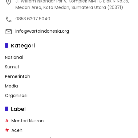
Jl. Williem Iskandar Psr V, Komplek MMTC Blok N No.35,
Medan Area, Kota Medan, Sumatera Utara (20371)
0853 6207 5040
info@wartaindonesia.org
Kategori
Nasional
Sumut
Pemerintah
Media
Organisasi
Label
Menteri Nusron
Aceh