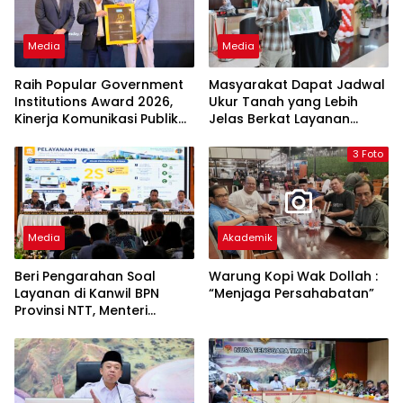
Media
Media
Raih Popular Government
Masyarakat Dapat Jadwal
Institutions Award 2026,
Ukur Tanah yang Lebih
Kinerja Komunikasi Publik
Jelas Berkat Layanan
Kementerian ATR/BPN
Pengukuran Terjadwal
Kembali Diakui
3 Foto
Media
Akademik
Beri Pengarahan Soal
Warung Kopi Wak Dollah :
Layanan di Kanwil BPN
“Menjaga Persahabatan”
Provinsi NTT, Menteri
Nusron: Gunakan Sudut
Pandang Masyarakat