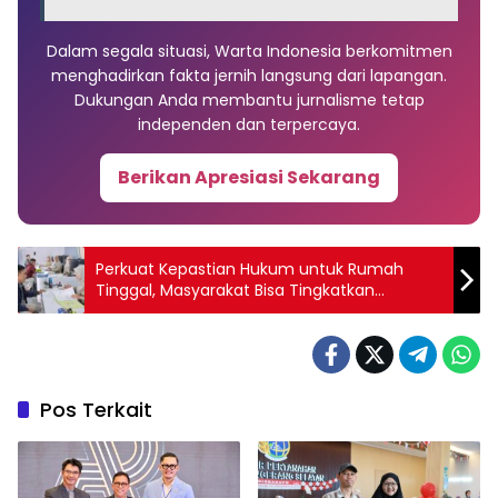
Dalam segala situasi, Warta Indonesia berkomitmen
menghadirkan fakta jernih langsung dari lapangan.
Dukungan Anda membantu jurnalisme tetap
independen dan terpercaya.
Berikan Apresiasi Sekarang
Perkuat Kepastian Hukum untuk Rumah
Tinggal, Masyarakat Bisa Tingkatkan
Sertipikat HGB ke SHM
Pos Terkait