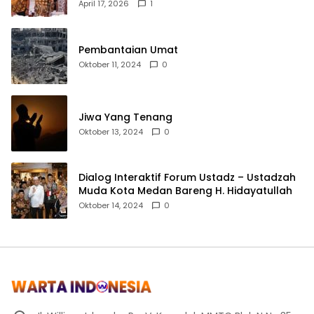
Pemerintah Pusat
April 17, 2026
1
Pembantaian Umat
Oktober 11, 2024
0
Jiwa Yang Tenang
Oktober 13, 2024
0
Dialog Interaktif Forum Ustadz – Ustadzah
Muda Kota Medan Bareng H. Hidayatullah
Oktober 14, 2024
0