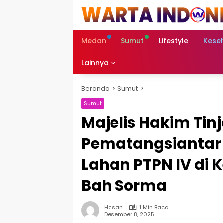
Langsung
ke
konten
Medan
Sumut
Lifestyle
Kese
Lainnya
Beranda
Sumut
Sumut
Majelis Hakim Tin
Pematangsiantar
Lahan PTPN IV di 
Bah Sorma
Hasan
1 Min Baca
Desember 8, 2025