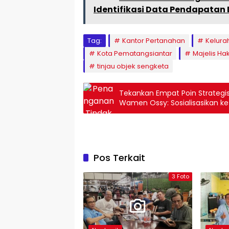
Identifikasi Data Pendapatan
Tag:
Kantor Pertanahan
Kelura
Kota Pematangsiantar
Majelis Ha
tinjau objek sengketa
Tekankan Empat Poin Strategi
Wamen Ossy: Sosialisasikan ke
Pos Terkait
3 Foto