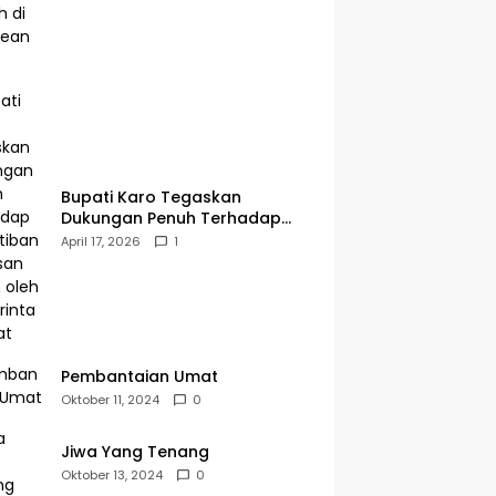
Bupati Karo Tegaskan
Dukungan Penuh Terhadap
Penertiban Kawasan Hutan
April 17, 2026
1
oleh Pemerintah Pusat
Pembantaian Umat
Oktober 11, 2024
0
Jiwa Yang Tenang
Oktober 13, 2024
0