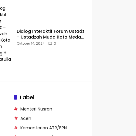
Dialog Interaktif Forum Ustadz
– Ustadzah Muda Kota Medan
Bareng H. Hidayatullah
Oktober 14, 2024
0
Label
Menteri Nusron
Aceh
Kementerian ATR/BPN