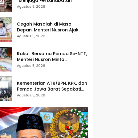
“Menjaga Persahabatan”
Agustus 5, 2026
Cegah Masalah di Masa
Depan, Menteri Nusron Ajak
Pemda Percepat Sertipikasi
Agustus 5, 2026
Tanah Rumah Ibadah di NTT
Rakor Bersama Pemda Se-NTT,
Menteri Nusron Minta
Dukungan Kepala Daerah
Agustus 5, 2026
Wujudkan Transformasi
Layanan Pertanahan
Kementerian ATR/BPN, KPK, dan
Pemda Jawa Barat Sepakati
Kerja Sama dalam Upaya
Agustus 5, 2026
Pencegahan Korupsi serta
Penguatan Ekonomi Daerah