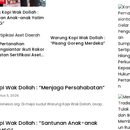
mik
Masyarakat
Kopi Wak Dollah :
nan Anak-anak Yatim
G”
Akademik
Warung Kopi Wak Dollah :
“Pisang Goreng Merdeka”
 Pertanahan
gsiantar Ikuti Rakor
tan Sertifikasi Aset
 di Sumatera Utara
i Wak Dollah : “Menjaga Persahabatan”
tus 5, 2026
nesia.org. Di meja sudut Warung Kopi Wak Dollah, asap…
i Wak Dollah : “Santunan Anak-anak