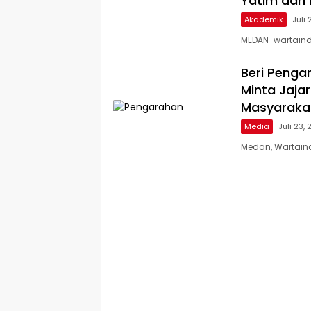
Yatim dan
Akademik
Juli 
MEDAN-wartaindo
Beri Penga
Minta Jaj
Masyaraka
Media
Juli 23,
Medan, Wartaind