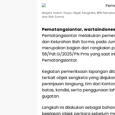
Majelis Hakim Tinjau Objek Sengketa, BPN Pematan
dan Bah Sorma
Pematangsiantar, wartaindones
Pematangsiantar melakukan pemeriks
dan Kelurahan Bah Sorma, pada Jum
merupakan bagian dari rangkaian 
58/Pdt.G/2025/PN Pms yang saat ini 
Pematangsiantar.
Kegiatan pemeriksaan lapangan di
terkait objek sengketa yang diajukan
peninjauan langsung, tim dari Kant
batas, kondisi, serta penggunaan l
gugatan.
Langkah ini dilakukan sebagai bah
kejelasan objek perkara sebelum mel