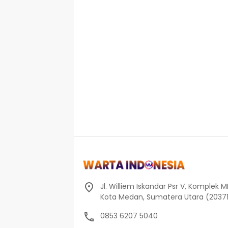
Jl. Williem Iskandar Psr V, Komplek 
Kota Medan, Sumatera Utara (2037
0853 6207 5040