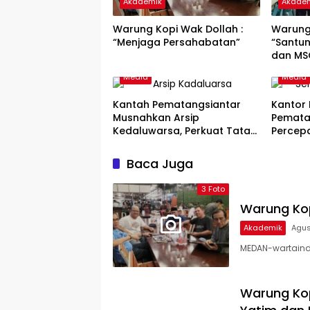
Akademik
Akade
Warung Kopi Wak Dollah :
Warung 
“Menjaga Persahabatan”
“Santu
dan MS
Media
Media
Kantah Pematangsiantar
Kantor
Musnahkan Arsip
Pematan
Kedaluwarsa, Perkuat Tata
Percepa
Kelola dan Dukung Zona
Daerah
Integritas
Baca Juga
3 Foto
Warung Kop
Akademik
Agus
MEDAN-wartaindo
Warung Kop