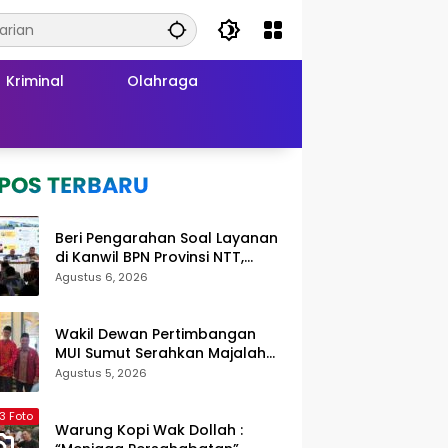
Kriminal
Olahraga
Beri Pengarahan Soal Layanan
di Kanwil BPN Provinsi NTT,
Menteri Nusron: Gunakan Sudut
Agustus 6, 2026
Pandang Masyarakat
Wakil Dewan Pertimbangan
MUI Sumut Serahkan Majalah
Media Ulama ke Wamen dan
Agustus 5, 2026
Ketum PP Persis di Balige
3 Foto
Warung Kopi Wak Dollah :