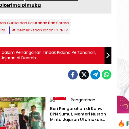
 Diterima Dimuka
han Gurilla dan Kelurahan Bah Sorma
kim
pemeriksaan lahan PTPN IV
s dalam Penanganan Tindak Pidana Pertanahan,
 Jajaran di Daerah
Media
Beri Pengarahan di Kanwil
BPN Sumut, Menteri Nusron
Minta Jajaran Utamakan
Kemudahan Layanan bagi