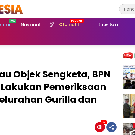
Otomotif
Entertain
hatan
Nasional
jau Objek Sengketa, BPN
 Lakukan Pemeriksaan
Kelurahan Gurilla dan
174