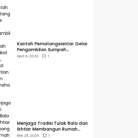
Kantah Pematangsiantar Gelar
Pengambilan Sumpah
Sertipikat Hilang, Perkuat
April 6, 2026
1
Kepastian Hukum Pertanahan
Menjaga Tradisi Tulak Bala dan
Ikhtiar Membangun Rumah
Ibadah di Sampean Barat
Mei 28, 2026
1