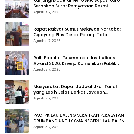
Kunjungi Moderamen GBKP, Bupati Karo
Serahkan Surat Pernyataan Resmi
Penyerahan Aset RSUD Kabanjahe
Agustus 7, 2026
Rapat Rakyat Sumut Melawan Narkoba:
Cipayung Plus Desak Perang Total,
Generasi Muda Jadi Benteng Utama
Agustus 7, 2026
Raih Popular Government Institutions
Award 2026, Kinerja Komunikasi Publik
Kementerian ATR/BPN Kembali Diakui
Agustus 7, 2026
Masyarakat Dapat Jadwal Ukur Tanah
yang Lebih Jelas Berkat Layanan
Pengukuran Terjadwal
Agustus 7, 2026
PAC IPK LAU BALENG SERAHKAN PERALATAN
DRUMBAND UNTUK SMA NEGERI 1 LAU BALENG
SAMBUT HUT RI KE-81
Agustus 7, 2026