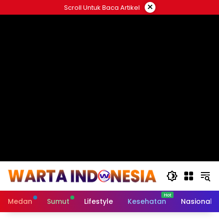
Langsung
×
Scroll Untuk Baca Artikel
ke
#
konten
Medan
Sumut
Lifestyle
Kesehatan
Nasional