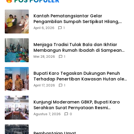
Kantah Pematangsiantar Gelar
Pengambilan Sumpah Sertipikat Hilang,
Perkuat Kepastian Hukum Pertanahan
April 6, 2026
1
Menjaga Tradisi Tulak Bala dan Ikhtiar
Membangun Rumah Ibadah di Sampean
Barat
Mei 28, 2026
1
Bupati Karo Tegaskan Dukungan Penuh
Terhadap Penertiban Kawasan Hutan oleh
Pemerintah Pusat
April 17, 2026
1
Kunjungi Moderamen GBKP, Bupati Karo
Serahkan Surat Pernyataan Resmi
Penyerahan Aset RSUD Kabanjahe
Agustus 7, 2026
0
Pembantaian Umat