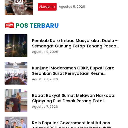
Akademik
Agustus 5, 2026
Pemkab Karo Imbau Masyarakat Daulu –
Semangat Gunung Tetap Tenang Pasca
Penertiban Pungli
Agustus 9, 2026
Kunjungi Moderamen GBKP, Bupati Karo
Serahkan Surat Pernyataan Resmi
Penyerahan Aset RSUD Kabanjahe
Agustus 7, 2026
Rapat Rakyat Sumut Melawan Narkoba:
Cipayung Plus Desak Perang Total,
Generasi Muda Jadi Benteng Utama
Agustus 7, 2026
Raih Popular Government Institutions