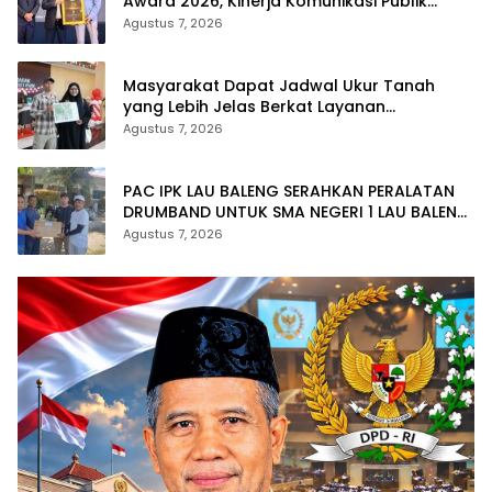
Award 2026, Kinerja Komunikasi Publik
Kementerian ATR/BPN Kembali Diakui
Agustus 7, 2026
Masyarakat Dapat Jadwal Ukur Tanah
yang Lebih Jelas Berkat Layanan
Pengukuran Terjadwal
Agustus 7, 2026
PAC IPK LAU BALENG SERAHKAN PERALATAN
DRUMBAND UNTUK SMA NEGERI 1 LAU BALENG
SAMBUT HUT RI KE-81
Agustus 7, 2026