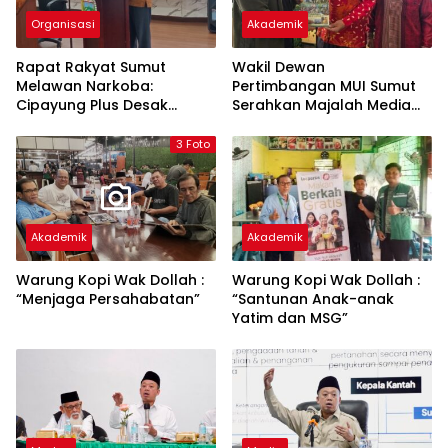
Organisasi
Akademik
Rapat Rakyat Sumut
Wakil Dewan
Melawan Narkoba:
Pertimbangan MUI Sumut
Cipayung Plus Desak
Serahkan Majalah Media
Perang Total, Generasi
Ulama ke Wamen dan
Muda Jadi Benteng Utama
Ketum PP Persis di Balige
3 Foto
Akademik
Akademik
Warung Kopi Wak Dollah :
Warung Kopi Wak Dollah :
“Menjaga Persahabatan”
“Santunan Anak-anak
Yatim dan MSG”