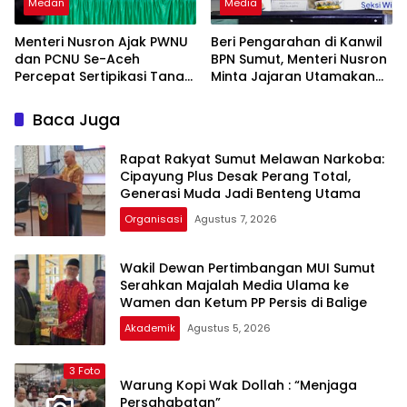
Medan
Media
Menteri Nusron Ajak PWNU
Beri Pengarahan di Kanwil
dan PCNU Se-Aceh
BPN Sumut, Menteri Nusron
Percepat Sertipikasi Tanah
Minta Jajaran Utamakan
Wakaf
Kemudahan Layanan bagi
Masyarakat
Baca Juga
Rapat Rakyat Sumut Melawan Narkoba:
Cipayung Plus Desak Perang Total,
Generasi Muda Jadi Benteng Utama
Organisasi
Agustus 7, 2026
Wakil Dewan Pertimbangan MUI Sumut
Serahkan Majalah Media Ulama ke
Wamen dan Ketum PP Persis di Balige
Akademik
Agustus 5, 2026
3 Foto
Warung Kopi Wak Dollah : “Menjaga
Persahabatan”