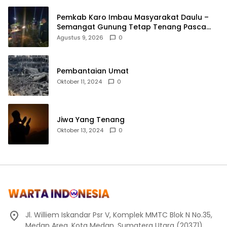
Pemkab Karo Imbau Masyarakat Daulu –
Semangat Gunung Tetap Tenang Pasca
Penertiban Pungli
Agustus 9, 2026
0
Pembantaian Umat
Oktober 11, 2024
0
Jiwa Yang Tenang
Oktober 13, 2024
0
Jl. Williem Iskandar Psr V, Komplek MMTC Blok N No.35,
Medan Area, Kota Medan, Sumatera Utara (20371)