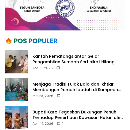
Kantah Pematangsiantar Gelar
Pengambilan Sumpah Sertipikat Hilang,
Perkuat Kepastian Hukum Pertanahan
April 6, 2026
1
Menjaga Tradisi Tulak Bala dan Ikhtiar
Membangun Rumah Ibadah di Sampean
Barat
Mei 28, 2026
1
Bupati Karo Tegaskan Dukungan Penuh
Terhadap Penertiban Kawasan Hutan oleh
Pemerintah Pusat
April 17, 2026
1