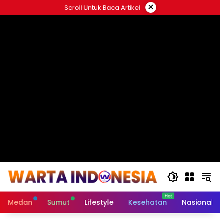
Langsung
×
Scroll Untuk Baca Artikel
ke
#
konten
Medan
Sumut
Lifestyle
Kesehatan
Nasional