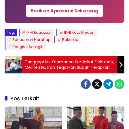
Berikan Apresiasi Sekarang
Tag:
IPHI Education
IPHI Kota Medan
Rahudman Harahap
Rakerda
Sangkot Saragih
Tanggapi Isu Keamanan Sertipikat Elektronik,
Menteri Nusron Tegaskan Sudah Terapkan
Sistem Back up Berlapis
Pos Terkait