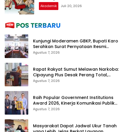
Akademik
Juli 20, 2026
Kunjungi Moderamen GBKP, Bupati Karo
Serahkan Surat Pernyataan Resmi
Penyerahan Aset RSUD Kabanjahe
Agustus 7, 2026
Rapat Rakyat Sumut Melawan Narkoba:
Cipayung Plus Desak Perang Total,
Generasi Muda Jadi Benteng Utama
Agustus 7, 2026
Raih Popular Government Institutions
Award 2026, Kinerja Komunikasi Publik
Kementerian ATR/BPN Kembali Diakui
Agustus 7, 2026
Masyarakat Dapat Jadwal Ukur Tanah
yang Lebih Jelas Berkat Layanan