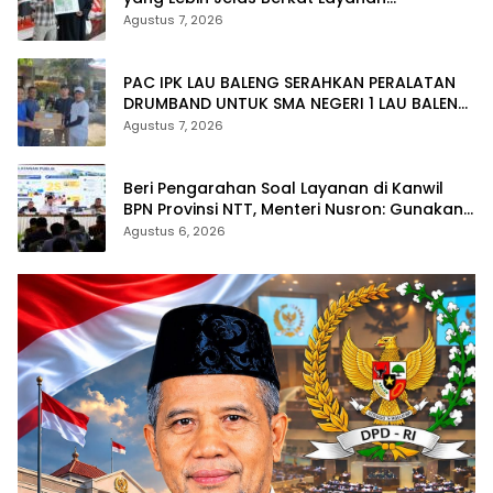
Pengukuran Terjadwal
Agustus 7, 2026
PAC IPK LAU BALENG SERAHKAN PERALATAN
DRUMBAND UNTUK SMA NEGERI 1 LAU BALENG
SAMBUT HUT RI KE-81
Agustus 7, 2026
Beri Pengarahan Soal Layanan di Kanwil
BPN Provinsi NTT, Menteri Nusron: Gunakan
Sudut Pandang Masyarakat
Agustus 6, 2026