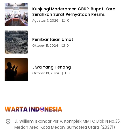
Kunjungi Moderamen GBKP, Bupati Karo
Serahkan Surat Pernyataan Resmi
Penyerahan Aset RSUD Kabanjahe
Agustus 7, 2026
0
Pembantaian Umat
Oktober 11, 2024
0
Jiwa Yang Tenang
Oktober 13, 2024
0
Jl. Williem Iskandar Psr V, Komplek MMTC Blok N No.35,
Medan Area, Kota Medan, Sumatera Utara (20371)