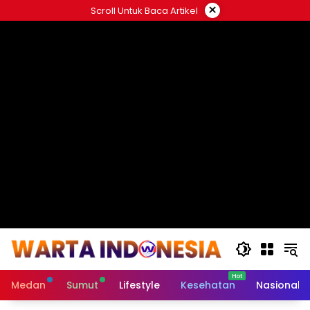
Langsung
×
Scroll Untuk Baca Artikel
ke
#
konten
Medan
Sumut
Lifestyle
Kesehatan
Nasional