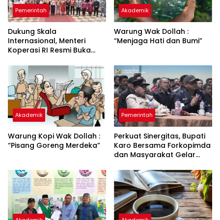
Pemerintah
Akademik
Dukung Skala
Warung Wak Dollah :
Internasional, Menteri
“Menjaga Hati dan Bumi”
Koperasi RI Resmi Buka
Festival Bunga dan Buah
Karo 2026
Akademik
Pemerintah
Warung Kopi Wak Dollah :
Perkuat Sinergitas, Bupati
“Pisang Goreng Merdeka”
Karo Bersama Forkopimda
dan Masyarakat Gelar
Nobar Final Piala Dunia
2026