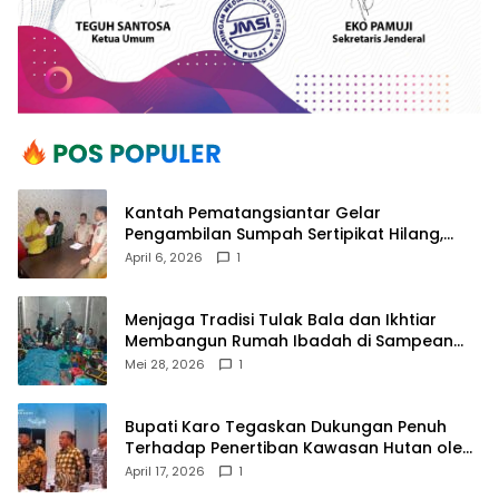
Kantah Pematangsiantar Gelar
Pengambilan Sumpah Sertipikat Hilang,
Perkuat Kepastian Hukum Pertanahan
April 6, 2026
1
Menjaga Tradisi Tulak Bala dan Ikhtiar
Membangun Rumah Ibadah di Sampean
Barat
Mei 28, 2026
1
Bupati Karo Tegaskan Dukungan Penuh
Terhadap Penertiban Kawasan Hutan oleh
Pemerintah Pusat
April 17, 2026
1