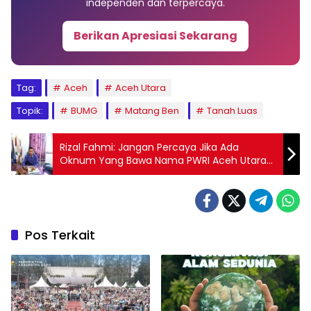
independen dan terpercaya.
Berikan Apresiasi Sekarang
Tag:
Aceh
Aceh Utara
Topik:
BUMG
Matang Ben
Tanah Luas
Rizal Fahmi: Jangan Percaya Jika Ada
Oknum Yang Bawa Nama PWRI Aceh Utara
Untuk Kepentingan Pribadinya
Pos Terkait