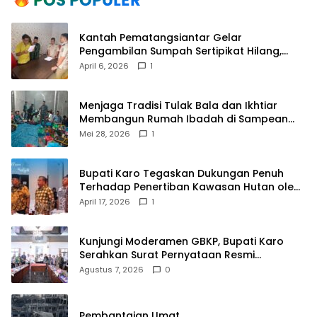
Kantah Pematangsiantar Gelar
Pengambilan Sumpah Sertipikat Hilang,
Perkuat Kepastian Hukum Pertanahan
April 6, 2026
1
Menjaga Tradisi Tulak Bala dan Ikhtiar
Membangun Rumah Ibadah di Sampean
Barat
Mei 28, 2026
1
Bupati Karo Tegaskan Dukungan Penuh
Terhadap Penertiban Kawasan Hutan oleh
Pemerintah Pusat
April 17, 2026
1
Kunjungi Moderamen GBKP, Bupati Karo
Serahkan Surat Pernyataan Resmi
Penyerahan Aset RSUD Kabanjahe
Agustus 7, 2026
0
Pembantaian Umat