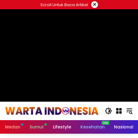
Langsung
×
Scroll Untuk Baca Artikel
ke
#
konten
Medan
Sumut
Lifestyle
Kesehatan
Nasional