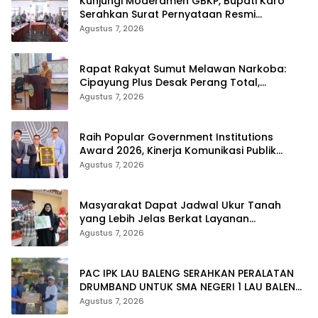
Kunjungi Moderamen GBKP, Bupati Karo
Serahkan Surat Pernyataan Resmi
Penyerahan Aset RSUD Kabanjahe
Agustus 7, 2026
Rapat Rakyat Sumut Melawan Narkoba:
Cipayung Plus Desak Perang Total,
Generasi Muda Jadi Benteng Utama
Agustus 7, 2026
Raih Popular Government Institutions
Award 2026, Kinerja Komunikasi Publik
Kementerian ATR/BPN Kembali Diakui
Agustus 7, 2026
Masyarakat Dapat Jadwal Ukur Tanah
yang Lebih Jelas Berkat Layanan
Pengukuran Terjadwal
Agustus 7, 2026
PAC IPK LAU BALENG SERAHKAN PERALATAN
DRUMBAND UNTUK SMA NEGERI 1 LAU BALENG
SAMBUT HUT RI KE-81
Agustus 7, 2026