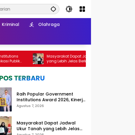
Kriminal
Olahraga
Masyarakat Dapat Jadwal Ukur Tanah
Beri P
yang Lebih Jelas Berkat Layanan
BPN Pro
Pengukuran Terjadwal
Sudut
Raih Popular Government
Institutions Award 2026, Kinerja
Komunikasi Publik Kementerian
Agustus 7, 2026
ATR/BPN Kembali Diakui
Masyarakat Dapat Jadwal
Ukur Tanah yang Lebih Jelas
Berkat Layanan Pengukuran
Agustus 7, 2026