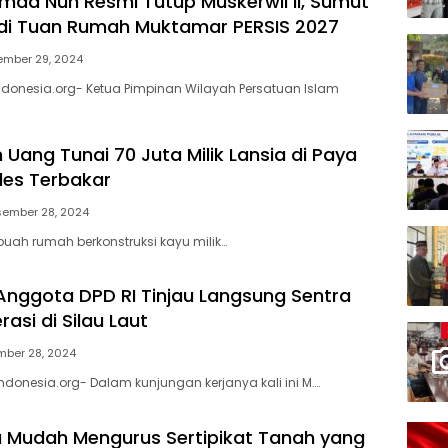
ad Nuh Resmi Tutup Muskerwil II, Sumut
di Tuan Rumah Muktamar PERSIS 2027
ember 29, 2024
donesia.org- Ketua Pimpinan Wilayah Persatuan Islam
Uang Tunai 70 Juta Milik Lansia di Paya
es Terbakar
sember 28, 2024
buah rumah berkonstruksi kayu milik…
 Anggota DPD RI Tinjau Langsung Sentra
rasi di Silau Laut
ber 28, 2024
donesia.org- Dalam kunjungan kerjanya kali ini M….
a Mudah Mengurus Sertipikat Tanah yang