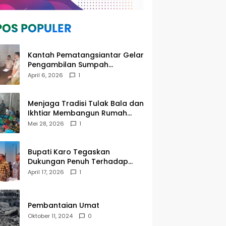
Kantah Pematangsiantar Gelar
Pengambilan Sumpah
Sertipikat Hilang, Perkuat
April 6, 2026
1
Kepastian Hukum Pertanahan
Menjaga Tradisi Tulak Bala dan
Ikhtiar Membangun Rumah
Ibadah di Sampean Barat
Mei 28, 2026
1
Bupati Karo Tegaskan
Dukungan Penuh Terhadap
Penertiban Kawasan Hutan
April 17, 2026
1
oleh Pemerintah Pusat
Pembantaian Umat
Oktober 11, 2024
0