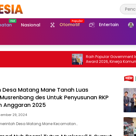
Otomotif
Entertain
hatan
Nasional
Raih Popular Government Institutions
Award 2026, Kinerja Komunikasi Publik
Kementerian ATR/BPN Kembali Diakui
h Desa Matang Mane Tanah Luas
 Musrenbang des Untuk Penyusunan RKP
n Anggaran 2025
sember 29, 2024
emerintah Desa Matang Mane Kecamatan…