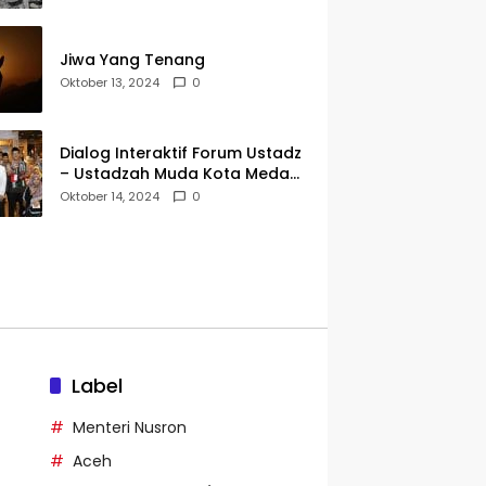
Jiwa Yang Tenang
Oktober 13, 2024
0
Dialog Interaktif Forum Ustadz
– Ustadzah Muda Kota Medan
Bareng H. Hidayatullah
Oktober 14, 2024
0
Label
Menteri Nusron
Aceh