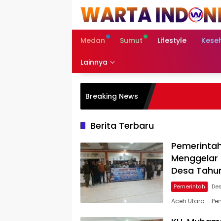
Langsung
ke
konten
Medan
Sumut
Lifestyle
Kese
Lainnya
Breaking News
Berita Terbaru
Pemerinta
Menggelar
Desa Tahu
Pemerintah
De
Aceh Utara – P