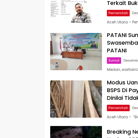
Terkait Buk
Pemerintah
Des
Aceh Utara – P
PATANI Su
Swasembad
PATANI
Sumut
Desembe
Medan, wartaind
Modus Uan
BSPS Di Pa
Dinilai Tid
Pemerintah
De
Aceh Utara – “
Breaking N