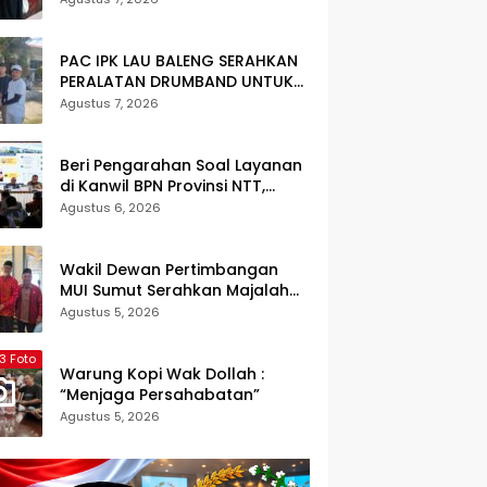
Terjadwal
PAC IPK LAU BALENG SERAHKAN
PERALATAN DRUMBAND UNTUK
SMA NEGERI 1 LAU BALENG
Agustus 7, 2026
SAMBUT HUT RI KE-81
Beri Pengarahan Soal Layanan
di Kanwil BPN Provinsi NTT,
Menteri Nusron: Gunakan Sudut
Agustus 6, 2026
Pandang Masyarakat
Wakil Dewan Pertimbangan
MUI Sumut Serahkan Majalah
Media Ulama ke Wamen dan
Agustus 5, 2026
Ketum PP Persis di Balige
3 Foto
Warung Kopi Wak Dollah :
“Menjaga Persahabatan”
Agustus 5, 2026