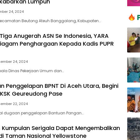
ikabarkan Lumpuh
ber 24, 2024
ecamatan Beutong Ateuh Banggalang, Kabupaten…
 Tiga Anugerah ASN Se Indonesia, YARA
Piagam Penghargaan Kepada Kadis PUPR
sember 24, 2024
epala Dinas Pekerjaan Umum dan…
n Penggelapan BPNT Di Aceh Utara, Begini
i TKSK Geureudong Pase
sember 22, 2024
oal dugaan penggelapan Bantuan Pangan…
ah Kumpulan Serigala Dapat Mengembalikan
di Taman Nasional Yellowstone