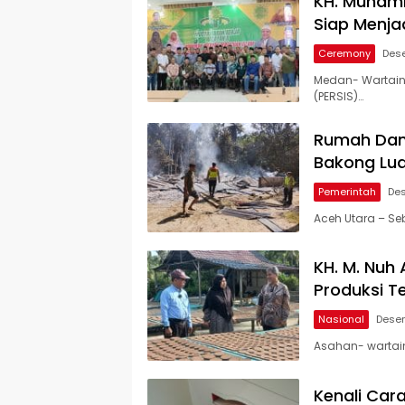
KH. Muhamm
Siap Menja
Ceremony
Des
Medan- Wartain
(PERSIS)…
Rumah Dan 
Bakong Lud
Pemerintah
De
Aceh Utara – Se
Warta
Indonesia
KH. M. Nuh
Produksi Te
Nasional
Desem
Asahan- wartain
Kenali Car