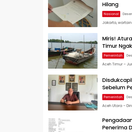
Hilang
Nasional
Desem
Jakarta, wartai
Miris! Atur
Timur Ngak
Pemerintah
Des
Aceh Timur – Ju
Disdukcapi
Sebelum Pe
Pemerintah
Des
Aceh Utara – Di
Pengadaan 
Penerima D