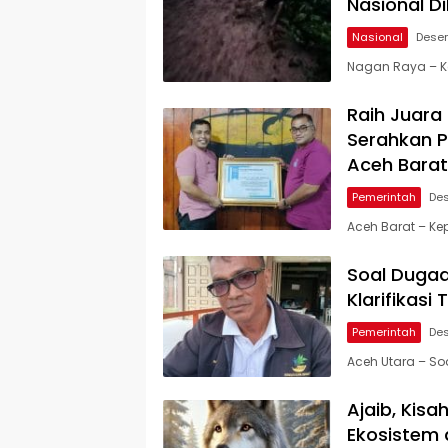
Nasional D
Nasional
Desem
Nagan Raya – K
Raih Juara
Serahkan 
Aceh Barat
Pemerintah
De
Aceh Barat – K
Soal Dugaa
Klarifikas
Pemerintah
De
Aceh Utara – S
Ajaib, Kis
Ekosistem 