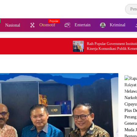
Otomotif
Entertain
Kriminal
Nasional
Raih Popular Government Institutions Award 202
Kinerja Komunikasi Publik Kementerian ATR/B
Kembali Diakui