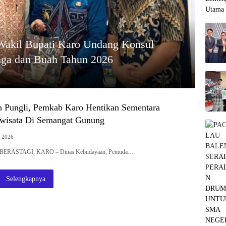
 Wakil Bupati Karo Undang Konsul
unga dan Buah Tahun 2026
 Pungli, Pemkab Karo Hentikan Sementara
owisata Di Semangat Gunung
, 2026
g | BERASTAGI, KARO – Dinas Kebudayaan, Pemuda…
Selengkapnya