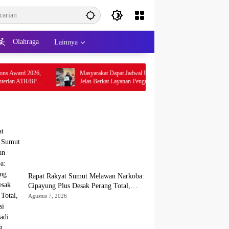
Olahraga
Lainnya
6,
Masyarakat Dapat Jadwal Ukur Tanah yang Lebih
Beri Pen
PN
Jelas Berkat Layanan Pengukuran Terjadwal
Provinsi
Pandang 
Rapat Rakyat Sumut Melawan Narkoba:
Cipayung Plus Desak Perang Total,
Generasi Muda Jadi Benteng Utama
Agustus 7, 2026