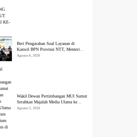
Beri Pengarahan Soal Layanan di
Kanwil BPN Provinsi NTT, Menteri
Nusron: Gunakan Sudut Pandang
Agustus 6, 2026
Masyarakat
Wakil Dewan Pertimbangan MUI Sumut
Serahkan Majalah Media Ulama ke
Wamen dan Ketum PP Persis di Balige
Agustus 5, 2026