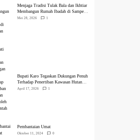
Menjaga Tradisi Tulak Bala dan Ikhtiar
Membangun Rumah Ibadah di Sampean
Barat
Mei 28, 2026
1
Bupati Karo Tegaskan Dukungan Penuh
Terhadap Penertiban Kawasan Hutan
oleh Pemerintah Pusat
April 17, 2026
1
Pembantaian Umat
Oktober 11, 2024
0