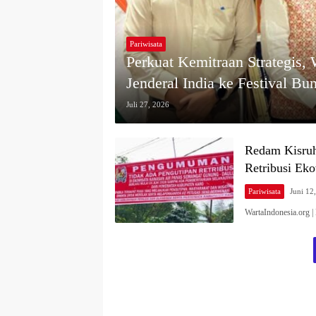
Pariwisata
Perkuat Kemitraan Strategis,
Jenderal India ke Festival B
Juli 27, 2026
Redam Kisruh
Retribusi Ek
Pariwisata
Juni 12
WartaIndonesia.or