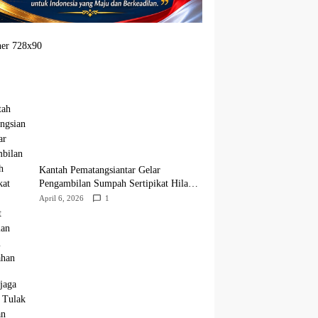
Kantah Pematangsiantar Gelar
Pengambilan Sumpah Sertipikat Hilang,
Perkuat Kepastian Hukum Pertanahan
April 6, 2026
1