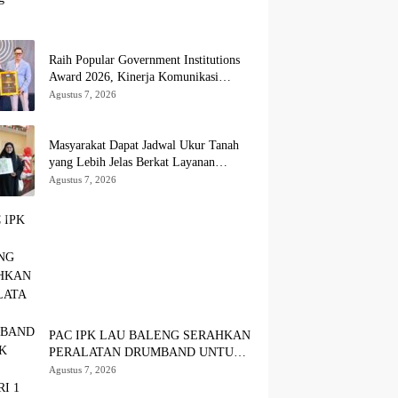
Raih Popular Government Institutions
Award 2026, Kinerja Komunikasi
Publik Kementerian ATR/BPN Kembali
Agustus 7, 2026
Diakui
Masyarakat Dapat Jadwal Ukur Tanah
yang Lebih Jelas Berkat Layanan
Pengukuran Terjadwal
Agustus 7, 2026
PAC IPK LAU BALENG SERAHKAN
PERALATAN DRUMBAND UNTUK
SMA NEGERI 1 LAU BALENG
Agustus 7, 2026
SAMBUT HUT RI KE-81