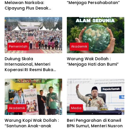
Melawan Narkoba:
“Menjaga Persahabatan”
Cipayung Plus Desak
Perang Total, Generasi
Muda Jadi Benteng Utama
Pemerintah
Akademik
Dukung Skala
Warung Wak Dollah :
Internasional, Menteri
“Menjaga Hati dan Bumi”
Koperasi RI Resmi Buka
Festival Bunga dan Buah
Karo 2026
Akademik
Media
Warung Kopi Wak Dollah :
Beri Pengarahan di Kanwil
“Santunan Anak-anak
BPN Sumut, Menteri Nusron