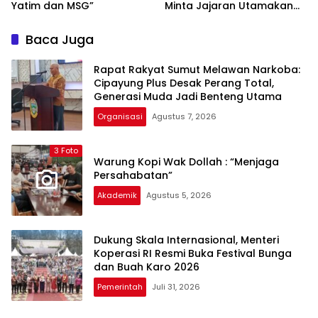
Yatim dan MSG”
Minta Jajaran Utamakan
Kemudahan Layanan bagi
Masyarakat
Baca Juga
Rapat Rakyat Sumut Melawan Narkoba:
Cipayung Plus Desak Perang Total,
Generasi Muda Jadi Benteng Utama
Organisasi
Agustus 7, 2026
3 Foto
Warung Kopi Wak Dollah : “Menjaga
Persahabatan”
Akademik
Agustus 5, 2026
Dukung Skala Internasional, Menteri
Koperasi RI Resmi Buka Festival Bunga
dan Buah Karo 2026
Pemerintah
Juli 31, 2026