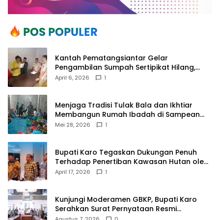
Kantah Pematangsiantar Gelar
Pengambilan Sumpah Sertipikat Hilang,
Perkuat Kepastian Hukum Pertanahan
April 6, 2026
1
Menjaga Tradisi Tulak Bala dan Ikhtiar
Membangun Rumah Ibadah di Sampean
Barat
Mei 28, 2026
1
Bupati Karo Tegaskan Dukungan Penuh
Terhadap Penertiban Kawasan Hutan oleh
Pemerintah Pusat
April 17, 2026
1
Kunjungi Moderamen GBKP, Bupati Karo
Serahkan Surat Pernyataan Resmi
Penyerahan Aset RSUD Kabanjahe
Agustus 7, 2026
0