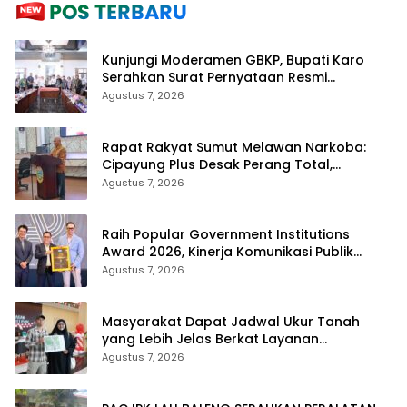
Kunjungi Moderamen GBKP, Bupati Karo
Serahkan Surat Pernyataan Resmi
Penyerahan Aset RSUD Kabanjahe
Agustus 7, 2026
Rapat Rakyat Sumut Melawan Narkoba:
Cipayung Plus Desak Perang Total,
Generasi Muda Jadi Benteng Utama
Agustus 7, 2026
Raih Popular Government Institutions
Award 2026, Kinerja Komunikasi Publik
Kementerian ATR/BPN Kembali Diakui
Agustus 7, 2026
Masyarakat Dapat Jadwal Ukur Tanah
yang Lebih Jelas Berkat Layanan
Pengukuran Terjadwal
Agustus 7, 2026