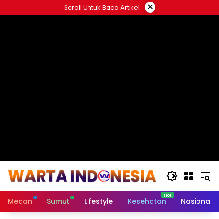
Langsung
×
Scroll Untuk Baca Artikel
ke
#
konten
Medan
Sumut
Lifestyle
Kesehatan
Nasional