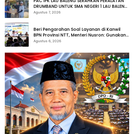
PAC IPK LAU BALENG SERAHKAN PERALATAN
DRUMBAND UNTUK SMA NEGERI 1 LAU BALENG
SAMBUT HUT RI KE-81
Agustus 7, 2026
Beri Pengarahan Soal Layanan di Kanwil
BPN Provinsi NTT, Menteri Nusron: Gunakan
Sudut Pandang Masyarakat
Agustus 6, 2026