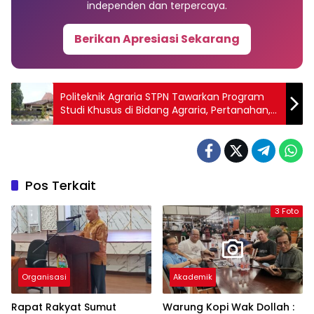
independen dan terpercaya.
Berikan Apresiasi Sekarang
Politeknik Agraria STPN Tawarkan Program
Studi Khusus di Bidang Agraria, Pertanahan,
dan Tata Ruang
Pos Terkait
3 Foto
Organisasi
Akademik
Rapat Rakyat Sumut
Warung Kopi Wak Dollah :