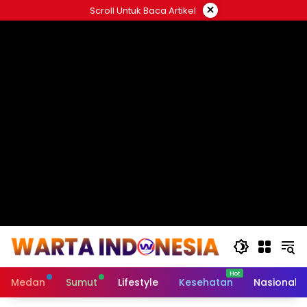
Langsung
×
Scroll Untuk Baca Artikel
ke
#
konten
Medan
Sumut
Lifestyle
Kesehatan
Nasional