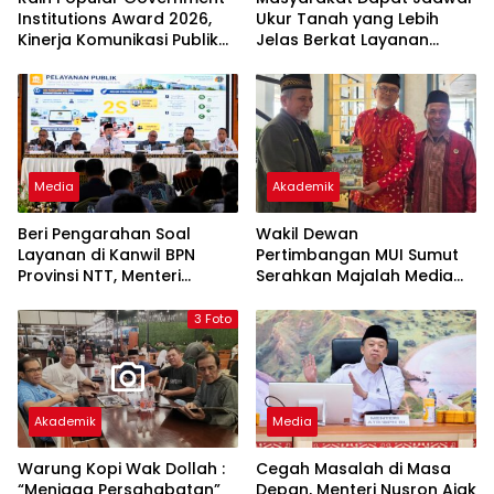
Institutions Award 2026,
Ukur Tanah yang Lebih
Kinerja Komunikasi Publik
Jelas Berkat Layanan
Kementerian ATR/BPN
Pengukuran Terjadwal
Kembali Diakui
Media
Akademik
Beri Pengarahan Soal
Wakil Dewan
Layanan di Kanwil BPN
Pertimbangan MUI Sumut
Provinsi NTT, Menteri
Serahkan Majalah Media
Nusron: Gunakan Sudut
Ulama ke Wamen dan
Pandang Masyarakat
Ketum PP Persis di Balige
3 Foto
Akademik
Media
Warung Kopi Wak Dollah :
Cegah Masalah di Masa
“Menjaga Persahabatan”
Depan, Menteri Nusron Ajak