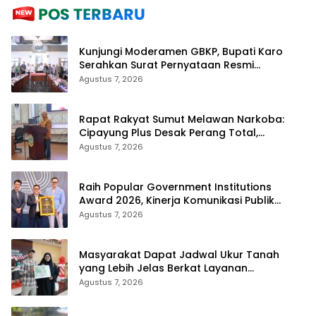
Kunjungi Moderamen GBKP, Bupati Karo
Serahkan Surat Pernyataan Resmi
Penyerahan Aset RSUD Kabanjahe
Agustus 7, 2026
Rapat Rakyat Sumut Melawan Narkoba:
Cipayung Plus Desak Perang Total,
Generasi Muda Jadi Benteng Utama
Agustus 7, 2026
Raih Popular Government Institutions
Award 2026, Kinerja Komunikasi Publik
Kementerian ATR/BPN Kembali Diakui
Agustus 7, 2026
Masyarakat Dapat Jadwal Ukur Tanah
yang Lebih Jelas Berkat Layanan
Pengukuran Terjadwal
Agustus 7, 2026