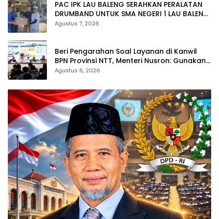
PAC IPK LAU BALENG SERAHKAN PERALATAN
DRUMBAND UNTUK SMA NEGERI 1 LAU BALENG
SAMBUT HUT RI KE-81
Agustus 7, 2026
Beri Pengarahan Soal Layanan di Kanwil
BPN Provinsi NTT, Menteri Nusron: Gunakan
Sudut Pandang Masyarakat
Agustus 6, 2026