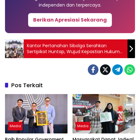
independen dan terpercaya.
Berikan Apresiasi Sekarang
Kantor Pertanahan Sibolga Serahkan
Sertipikat Huntap, Wujud Kepastian Hukum
bagi Korban Bencana
Pos Terkait
Media
Media
Raih Popular Government
Masyarakat Dapat Jadwal