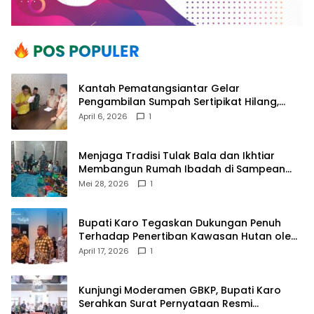
Kantah Pematangsiantar Gelar
Pengambilan Sumpah Sertipikat Hilang,
Perkuat Kepastian Hukum Pertanahan
April 6, 2026
1
Menjaga Tradisi Tulak Bala dan Ikhtiar
Membangun Rumah Ibadah di Sampean
Barat
Mei 28, 2026
1
Bupati Karo Tegaskan Dukungan Penuh
Terhadap Penertiban Kawasan Hutan oleh
Pemerintah Pusat
April 17, 2026
1
Kunjungi Moderamen GBKP, Bupati Karo
Serahkan Surat Pernyataan Resmi