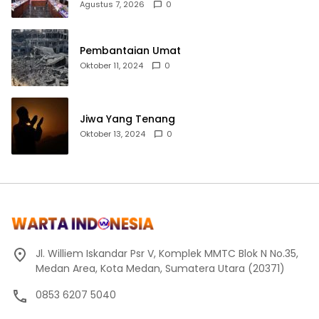
Penyerahan Aset RSUD Kabanjahe
Agustus 7, 2026
0
Pembantaian Umat
Oktober 11, 2024
0
Jiwa Yang Tenang
Oktober 13, 2024
0
Jl. Williem Iskandar Psr V, Komplek MMTC Blok N No.35,
Medan Area, Kota Medan, Sumatera Utara (20371)
0853 6207 5040