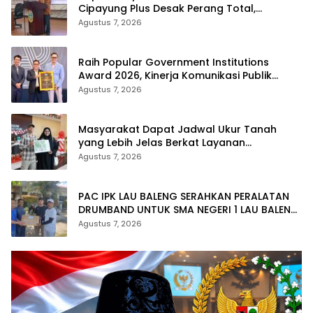
Cipayung Plus Desak Perang Total,
Generasi Muda Jadi Benteng Utama
Agustus 7, 2026
Raih Popular Government Institutions
Award 2026, Kinerja Komunikasi Publik
Kementerian ATR/BPN Kembali Diakui
Agustus 7, 2026
Masyarakat Dapat Jadwal Ukur Tanah
yang Lebih Jelas Berkat Layanan
Pengukuran Terjadwal
Agustus 7, 2026
PAC IPK LAU BALENG SERAHKAN PERALATAN
DRUMBAND UNTUK SMA NEGERI 1 LAU BALENG
SAMBUT HUT RI KE-81
Agustus 7, 2026