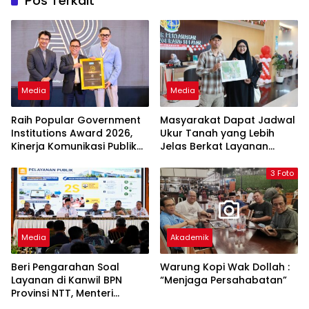
Pos Terkait
Media
Media
Raih Popular Government
Masyarakat Dapat Jadwal
Institutions Award 2026,
Ukur Tanah yang Lebih
Kinerja Komunikasi Publik
Jelas Berkat Layanan
Kementerian ATR/BPN
Pengukuran Terjadwal
Kembali Diakui
3 Foto
Media
Akademik
Beri Pengarahan Soal
Warung Kopi Wak Dollah :
Layanan di Kanwil BPN
“Menjaga Persahabatan”
Provinsi NTT, Menteri
Nusron: Gunakan Sudut