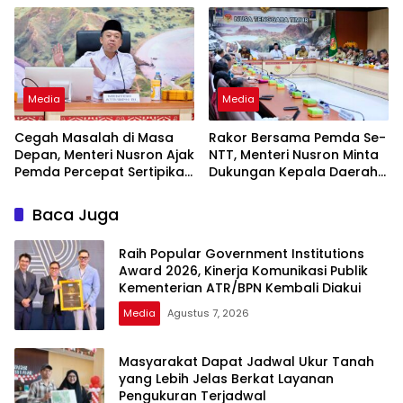
Pandang Masyarakat
Media
Media
Cegah Masalah di Masa
Rakor Bersama Pemda Se-
Depan, Menteri Nusron Ajak
NTT, Menteri Nusron Minta
Pemda Percepat Sertipikasi
Dukungan Kepala Daerah
Tanah Rumah Ibadah di
Wujudkan Transformasi
NTT
Layanan Pertanahan
Baca Juga
Raih Popular Government Institutions
Award 2026, Kinerja Komunikasi Publik
Kementerian ATR/BPN Kembali Diakui
Media
Agustus 7, 2026
Masyarakat Dapat Jadwal Ukur Tanah
yang Lebih Jelas Berkat Layanan
Pengukuran Terjadwal