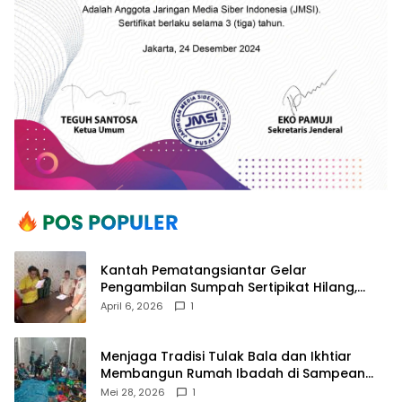
Kantah Pematangsiantar Gelar
Pengambilan Sumpah Sertipikat Hilang,
Perkuat Kepastian Hukum Pertanahan
April 6, 2026
1
Menjaga Tradisi Tulak Bala dan Ikhtiar
Membangun Rumah Ibadah di Sampean
Barat
Mei 28, 2026
1