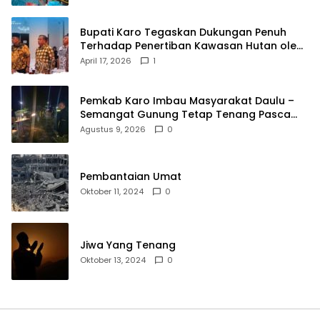
Bupati Karo Tegaskan Dukungan Penuh
Terhadap Penertiban Kawasan Hutan oleh
Pemerintah Pusat
April 17, 2026
1
Pemkab Karo Imbau Masyarakat Daulu –
Semangat Gunung Tetap Tenang Pasca
Penertiban Pungli
Agustus 9, 2026
0
Pembantaian Umat
Oktober 11, 2024
0
Jiwa Yang Tenang
Oktober 13, 2024
0