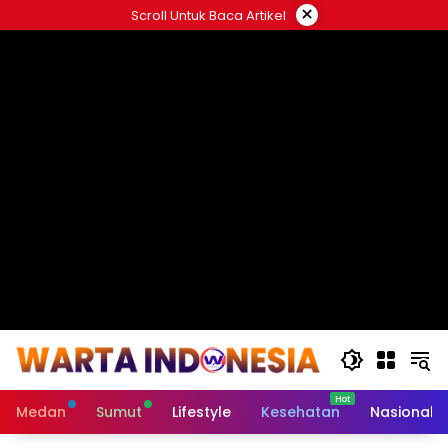
Langsung
×
Scroll Untuk Baca Artikel
ke
#
konten
Medan
Sumut
Lifestyle
Kesehatan
Nasional