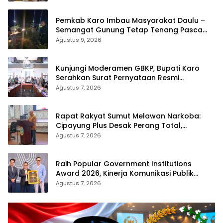
Pemkab Karo Imbau Masyarakat Daulu –
Semangat Gunung Tetap Tenang Pasca
Penertiban Pungli
Agustus 9, 2026
Kunjungi Moderamen GBKP, Bupati Karo
Serahkan Surat Pernyataan Resmi
Penyerahan Aset RSUD Kabanjahe
Agustus 7, 2026
Rapat Rakyat Sumut Melawan Narkoba:
Cipayung Plus Desak Perang Total,
Generasi Muda Jadi Benteng Utama
Agustus 7, 2026
Raih Popular Government Institutions
Award 2026, Kinerja Komunikasi Publik
Kementerian ATR/BPN Kembali Diakui
Agustus 7, 2026