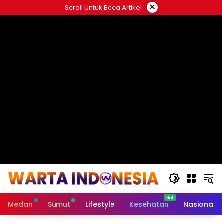
Langsung
×
Scroll Untuk Baca Artikel
ke
#
konten
Medan
Sumut
Lifestyle
Kesehatan
Nasional