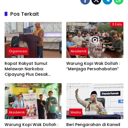
Pos Terkait
3 Foto
Organisasi
Akademik
Rapat Rakyat Sumut
Warung Kopi Wak Dollah :
Melawan Narkoba:
“Menjaga Persahabatan”
Cipayung Plus Desak
Perang Total, Generasi
Muda Jadi Benteng Utama
Akademik
Media
Warung Kopi Wak Dollah :
Beri Pengarahan di Kanwil