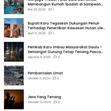
Membangun Rumah Ibadah di Sampean
Barat
Mei 28, 2026
1
Bupati Karo Tegaskan Dukungan Penuh
Terhadap Penertiban Kawasan Hutan oleh
Pemerintah Pusat
April 17, 2026
1
Pemkab Karo Imbau Masyarakat Daulu –
Semangat Gunung Tetap Tenang Pasca
Penertiban Pungli
Agustus 9, 2026
0
Pembantaian Umat
Oktober 11, 2024
0
Jiwa Yang Tenang
Oktober 13, 2024
0