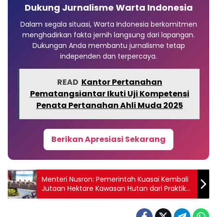
Dukung Jurnalisme Warta Indonesia
Dalam segala situasi, Warta Indonesia berkomitmen
menghadirkan fakta jernih langsung dari lapangan.
Dukungan Anda membantu jurnalisme tetap
independen dan terpercaya.
READ
Kantor Pertanahan
Pematangsiantar Ikuti Uji Kompetensi
Penata Pertanahan Ahli Muda 2025
Berikan Apresiasi Sekarang
Menteri Nusron: Pemerintah Kuasai Kembali
Jutaan Hektare Kawasan Hutan dari Praktik
Penyalahgunaan