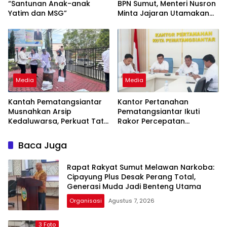
“Santunan Anak-anak
BPN Sumut, Menteri Nusron
Yatim dan MSG”
Minta Jajaran Utamakan
Kemudahan Layanan bagi
Masyarakat
Media
Media
Kantah Pematangsiantar
Kantor Pertanahan
Musnahkan Arsip
Pematangsiantar Ikuti
Kedaluwarsa, Perkuat Tata
Rakor Percepatan
Kelola dan Dukung Zona
Sertifikasi Aset Daerah di
Integritas
Sumatera Utara
Baca Juga
Rapat Rakyat Sumut Melawan Narkoba:
Cipayung Plus Desak Perang Total,
Generasi Muda Jadi Benteng Utama
Organisasi
Agustus 7, 2026
3 Foto