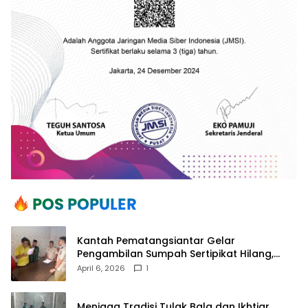
Kantah Pematangsiantar Gelar
Pengambilan Sumpah Sertipikat Hilang,
Perkuat Kepastian Hukum Pertanahan
April 6, 2026
1
Menjaga Tradisi Tulak Bala dan Ikhtiar