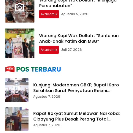
Warung Kopi Wak Dollah : “Menjaga
Persahabatan”
Akademik
Agustus 5, 2026
Warung Kopi Wak Dollah : “Santunan
Anak-anak Yatim dan MSG”
Akademik
Juli 27, 2026
Kunjungi Moderamen GBKP, Bupati Karo
Serahkan Surat Pernyataan Resmi
Penyerahan Aset RSUD Kabanjahe
Agustus 7, 2026
Rapat Rakyat Sumut Melawan Narkoba:
Cipayung Plus Desak Perang Total,
Generasi Muda Jadi Benteng Utama
Agustus 7, 2026