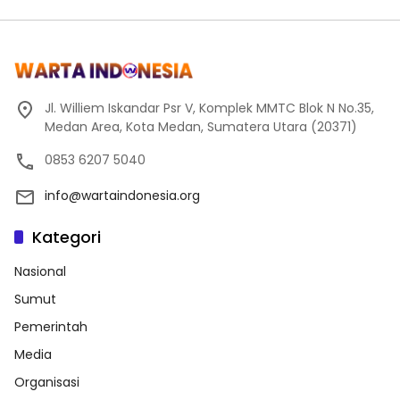
Jl. Williem Iskandar Psr V, Komplek MMTC Blok N No.35,
Medan Area, Kota Medan, Sumatera Utara (20371)
0853 6207 5040
info@wartaindonesia.org
Kategori
Nasional
Sumut
Pemerintah
Media
Organisasi