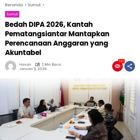
Beranda
Sumut
Sumut
Bedah DIPA 2026, Kantah
Pematangsiantar Mantapkan
Perencanaan Anggaran yang
Akuntabel
143
Hasan
2 Min Baca
Januari 9, 2026