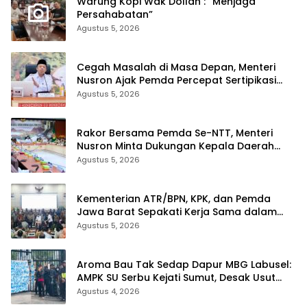
Warung Kopi Wak Dollah : “Menjaga
Persahabatan”
Agustus 5, 2026
Cegah Masalah di Masa Depan, Menteri
Nusron Ajak Pemda Percepat Sertipikasi
Tanah Rumah Ibadah di NTT
Agustus 5, 2026
Rakor Bersama Pemda Se-NTT, Menteri
Nusron Minta Dukungan Kepala Daerah
Wujudkan Transformasi Layanan
Agustus 5, 2026
Pertanahan
Kementerian ATR/BPN, KPK, dan Pemda
Jawa Barat Sepakati Kerja Sama dalam
Upaya Pencegahan Korupsi serta
Agustus 5, 2026
Penguatan Ekonomi Daerah
Aroma Bau Tak Sedap Dapur MBG Labusel:
AMPK SU Serbu Kejati Sumut, Desak Usut
Dugaan Pungli dan Dapur Ilegal
Agustus 4, 2026