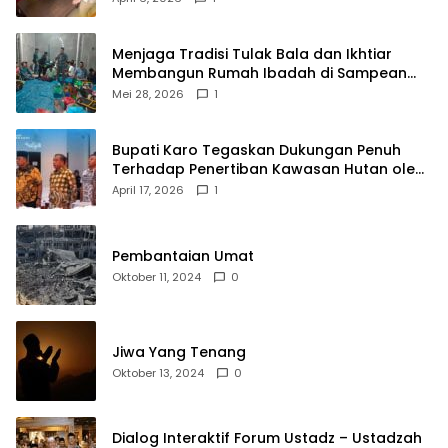
Menjaga Tradisi Tulak Bala dan Ikhtiar
Membangun Rumah Ibadah di Sampean
Barat
Mei 28, 2026
1
Bupati Karo Tegaskan Dukungan Penuh
Terhadap Penertiban Kawasan Hutan oleh
Pemerintah Pusat
April 17, 2026
1
Pembantaian Umat
Oktober 11, 2024
0
Jiwa Yang Tenang
Oktober 13, 2024
0
Dialog Interaktif Forum Ustadz – Ustadzah