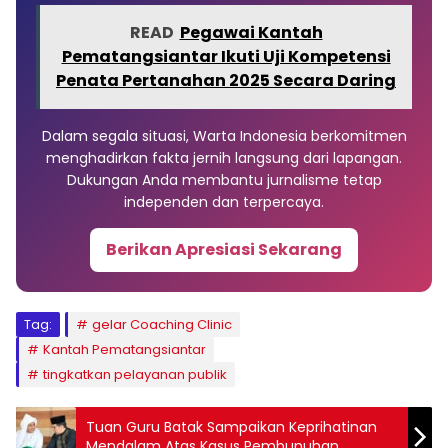
READ
Pegawai Kantah
Pematangsiantar Ikuti Uji Kompetensi
Penata Pertanahan 2025 Secara Daring
Dalam segala situasi, Warta Indonesia berkomitmen
menghadirkan fakta jernih langsung dari lapangan.
Dukungan Anda membantu jurnalisme tetap
independen dan terpercaya.
Berikan Apresiasi Sekarang
Tag:
gelar Coaching Clinic
Kantah Pematangsiantar
tingkatkan pelayanan publik
Tuan Guru Batak Sampaikan Keprihatinan
Mendalam Atas Kasus Pembunuhan