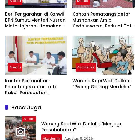
Media
Media
Beri Pengarahan di Kanwil
Kantah Pematangsiantar
BPN Sumut, Menteri Nusron
Musnahkan Arsip
Minta Jajaran Utamakan
Kedaluwarsa, Perkuat Tata
Kemudahan Layanan bagi
Kelola dan Dukung Zona
Masyarakat
Integritas
Media
Akademik
Kantor Pertanahan
Warung Kopi Wak Dollah :
Pematangsiantar Ikuti
“Pisang Goreng Merdeka”
Rakor Percepatan
Sertifikasi Aset Daerah di
Sumatera Utara
Baca Juga
3 Foto
Warung Kopi Wak Dollah : “Menjaga
Persahabatan”
Akademik
Agustus 5, 2026