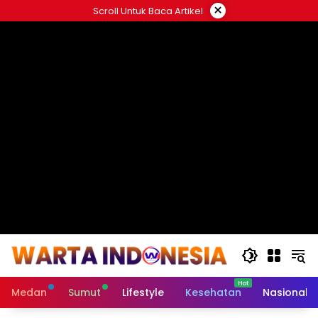
Langsung
×
Scroll Untuk Baca Artikel
ke
#
konten
Medan
Sumut
Lifestyle
Kesehatan
Nasional