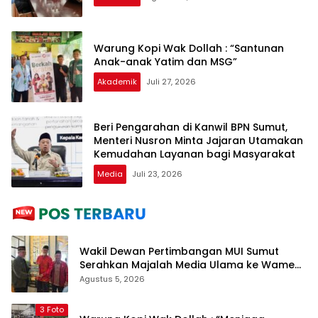
Warung Kopi Wak Dollah : “Santunan
Anak-anak Yatim dan MSG”
Akademik
Juli 27, 2026
Beri Pengarahan di Kanwil BPN Sumut,
Menteri Nusron Minta Jajaran Utamakan
Kemudahan Layanan bagi Masyarakat
Media
Juli 23, 2026
Wakil Dewan Pertimbangan MUI Sumut
Serahkan Majalah Media Ulama ke Wamen
dan Ketum PP Persis di Balige
Agustus 5, 2026
3 Foto