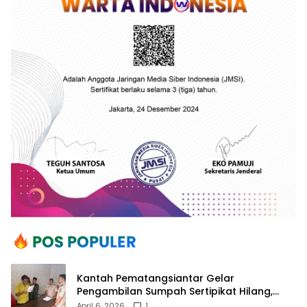
Kantah Pematangsiantar Gelar
Pengambilan Sumpah Sertipikat Hilang,
Perkuat Kepastian Hukum Pertanahan
April 6, 2026
1