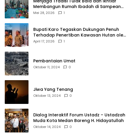
Menjaga Tradisi Tulak Bala dan Ikhtiar
Membangun Rumah Ibadah di Sampean
Barat
Mei 28, 2026
1
Bupati Karo Tegaskan Dukungan Penuh
Terhadap Penertiban Kawasan Hutan oleh
Pemerintah Pusat
April 17, 2026
1
Pembantaian Umat
Oktober 11, 2024
0
Jiwa Yang Tenang
Oktober 13, 2024
0
Dialog Interaktif Forum Ustadz – Ustadzah
Muda Kota Medan Bareng H. Hidayatullah
Oktober 14, 2024
0