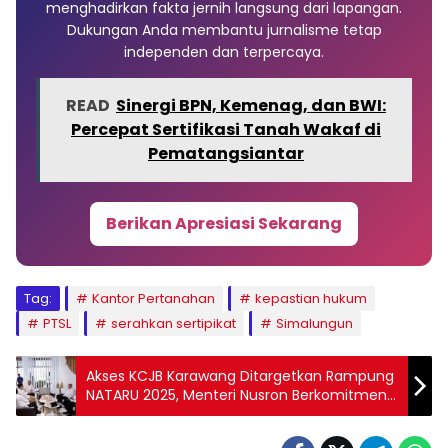
menghadirkan fakta jernih langsung dari lapangan.
Dukungan Anda membantu jurnalisme tetap
independen dan terpercaya.
READ
Sinergi BPN, Kemenag, dan BWI:
Percepat Sertifikasi Tanah Wakaf di
Pematangsiantar
Berikan Apresiasi Sekarang
Tag:
Kantor Pertanahan
kepastian hukum
PTSL
serahkan sertipikat
Simalungun
Akses KCJB Karawang Ditargetkan Rampung
NATARU 2025, Menteri Nusron Berkomitmen
Akselerasi Proses Pengadaan Tanah