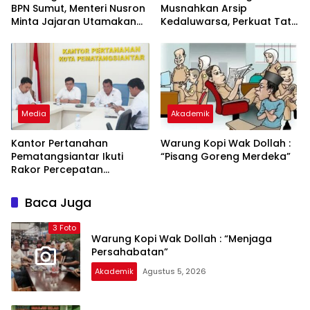
BPN Sumut, Menteri Nusron
Musnahkan Arsip
Minta Jajaran Utamakan
Kedaluwarsa, Perkuat Tata
Kemudahan Layanan bagi
Kelola dan Dukung Zona
Masyarakat
Integritas
Media
Akademik
Kantor Pertanahan
Warung Kopi Wak Dollah :
Pematangsiantar Ikuti
“Pisang Goreng Merdeka”
Rakor Percepatan
Sertifikasi Aset Daerah di
Sumatera Utara
Baca Juga
3 Foto
Warung Kopi Wak Dollah : “Menjaga
Persahabatan”
Akademik
Agustus 5, 2026