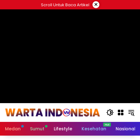
Langsung
×
Scroll Untuk Baca Artikel
ke
#
konten
Medan
Sumut
Lifestyle
Kesehatan
Nasional