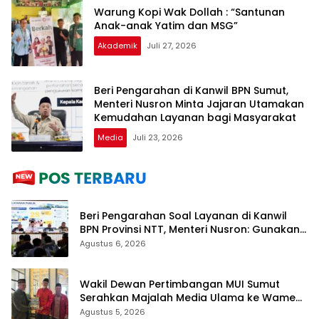
Warung Kopi Wak Dollah : “Santunan
Anak-anak Yatim dan MSG”
Akademik
Juli 27, 2026
Beri Pengarahan di Kanwil BPN Sumut,
Menteri Nusron Minta Jajaran Utamakan
Kemudahan Layanan bagi Masyarakat
Media
Juli 23, 2026
Beri Pengarahan Soal Layanan di Kanwil
BPN Provinsi NTT, Menteri Nusron: Gunakan
Sudut Pandang Masyarakat
Agustus 6, 2026
Wakil Dewan Pertimbangan MUI Sumut
Serahkan Majalah Media Ulama ke Wamen
dan Ketum PP Persis di Balige
Agustus 5, 2026