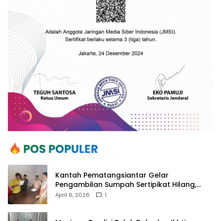
Kantah Pematangsiantar Gelar
Pengambilan Sumpah Sertipikat Hilang,
Perkuat Kepastian Hukum Pertanahan
April 6, 2026
1