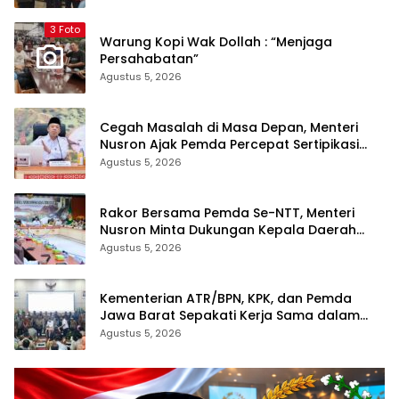
3 Foto
Warung Kopi Wak Dollah : “Menjaga
Persahabatan”
Agustus 5, 2026
Cegah Masalah di Masa Depan, Menteri
Nusron Ajak Pemda Percepat Sertipikasi
Tanah Rumah Ibadah di NTT
Agustus 5, 2026
Rakor Bersama Pemda Se-NTT, Menteri
Nusron Minta Dukungan Kepala Daerah
Wujudkan Transformasi Layanan
Agustus 5, 2026
Pertanahan
Kementerian ATR/BPN, KPK, dan Pemda
Jawa Barat Sepakati Kerja Sama dalam
Upaya Pencegahan Korupsi serta
Agustus 5, 2026
Penguatan Ekonomi Daerah