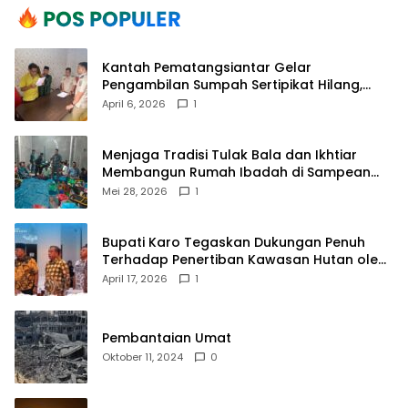
Kantah Pematangsiantar Gelar
Pengambilan Sumpah Sertipikat Hilang,
Perkuat Kepastian Hukum Pertanahan
April 6, 2026
1
Menjaga Tradisi Tulak Bala dan Ikhtiar
Membangun Rumah Ibadah di Sampean
Barat
Mei 28, 2026
1
Bupati Karo Tegaskan Dukungan Penuh
Terhadap Penertiban Kawasan Hutan oleh
Pemerintah Pusat
April 17, 2026
1
Pembantaian Umat
Oktober 11, 2024
0