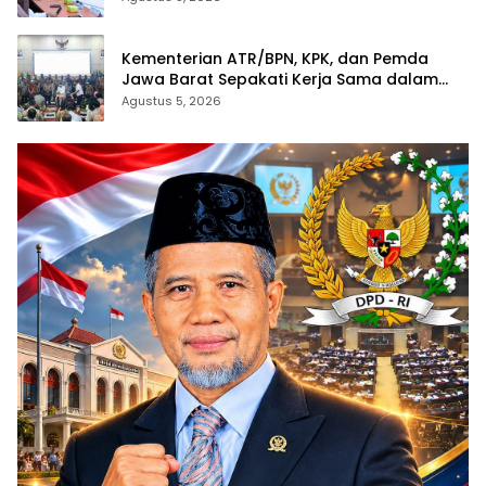
Pertanahan
Kementerian ATR/BPN, KPK, dan Pemda
Jawa Barat Sepakati Kerja Sama dalam
Upaya Pencegahan Korupsi serta
Agustus 5, 2026
Penguatan Ekonomi Daerah