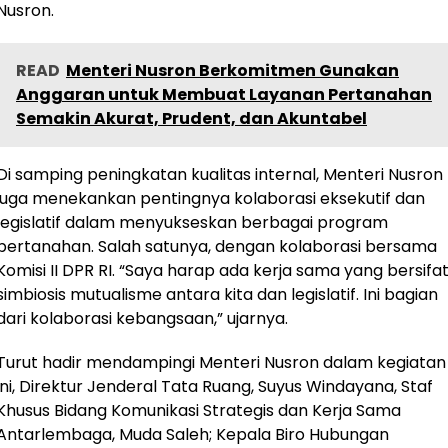
Nusron.
READ
Menteri Nusron Berkomitmen Gunakan
Anggaran untuk Membuat Layanan Pertanahan
Semakin Akurat, Prudent, dan Akuntabel
Di samping peningkatan kualitas internal, Menteri Nusron
juga menekankan pentingnya kolaborasi eksekutif dan
legislatif dalam menyukseskan berbagai program
pertanahan. Salah satunya, dengan kolaborasi bersama
Komisi II DPR RI. “Saya harap ada kerja sama yang bersifa
simbiosis mutualisme antara kita dan legislatif. Ini bagian
dari kolaborasi kebangsaan,” ujarnya.
Turut hadir mendampingi Menteri Nusron dalam kegiatan
ini, Direktur Jenderal Tata Ruang, Suyus Windayana, Staf
Khusus Bidang Komunikasi Strategis dan Kerja Sama
Antarlembaga, Muda Saleh; Kepala Biro Hubungan