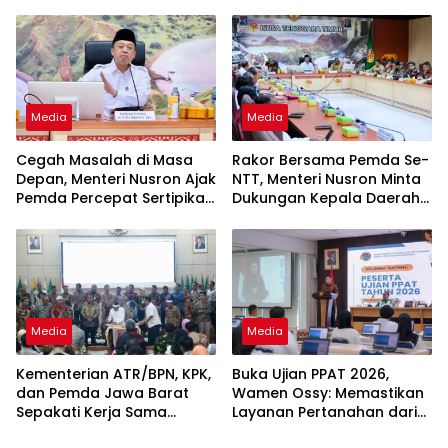
Nusron: Gunakan Sudut
Pandang Masyarakat
Media
Media
Cegah Masalah di Masa
Rakor Bersama Pemda Se-
Depan, Menteri Nusron Ajak
NTT, Menteri Nusron Minta
Pemda Percepat Sertipikasi
Dukungan Kepala Daerah
Tanah Rumah Ibadah di
Wujudkan Transformasi
NTT
Layanan Pertanahan
Media
Media
Kementerian ATR/BPN, KPK,
Buka Ujian PPAT 2026,
dan Pemda Jawa Barat
Wamen Ossy: Memastikan
Sepakati Kerja Sama
Layanan Pertanahan dari
dalam Upaya Pencegahan
PPAT yang Kompeten,