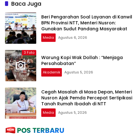
Korupsi serta Penguatan
Profesional dan
Baca Juga
Ekonomi Daerah
Berintegritas
Beri Pengarahan Soal Layanan di Kanwil
BPN Provinsi NTT, Menteri Nusron:
Gunakan Sudut Pandang Masyarakat
Media
Agustus 6, 2026
3 Foto
Warung Kopi Wak Dollah : “Menjaga
Persahabatan”
Akademik
Agustus 5, 2026
Cegah Masalah di Masa Depan, Menteri
Nusron Ajak Pemda Percepat Sertipikasi
Tanah Rumah Ibadah di NTT
Media
Agustus 5, 2026