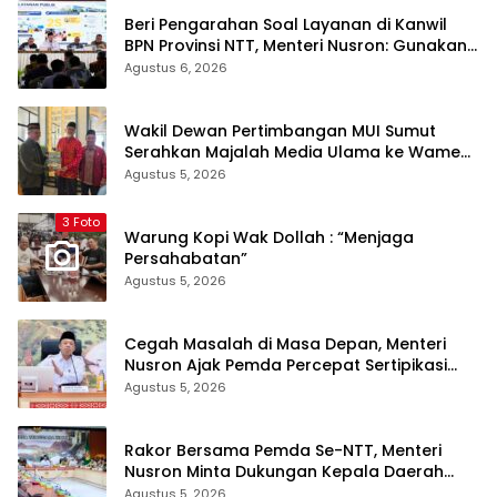
Beri Pengarahan Soal Layanan di Kanwil
BPN Provinsi NTT, Menteri Nusron: Gunakan
Sudut Pandang Masyarakat
Agustus 6, 2026
Wakil Dewan Pertimbangan MUI Sumut
Serahkan Majalah Media Ulama ke Wamen
dan Ketum PP Persis di Balige
Agustus 5, 2026
3 Foto
Warung Kopi Wak Dollah : “Menjaga
Persahabatan”
Agustus 5, 2026
Cegah Masalah di Masa Depan, Menteri
Nusron Ajak Pemda Percepat Sertipikasi
Tanah Rumah Ibadah di NTT
Agustus 5, 2026
Rakor Bersama Pemda Se-NTT, Menteri
Nusron Minta Dukungan Kepala Daerah
Wujudkan Transformasi Layanan
Agustus 5, 2026