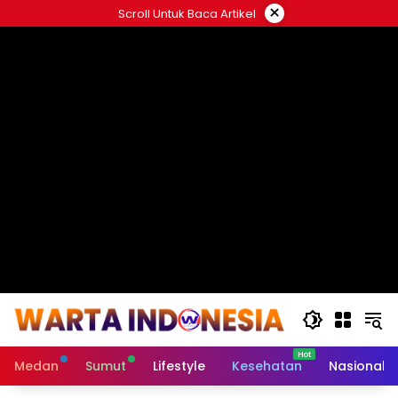
Langsung
×
Scroll Untuk Baca Artikel
ke
#
konten
Medan
Sumut
Lifestyle
Kesehatan
Nasional