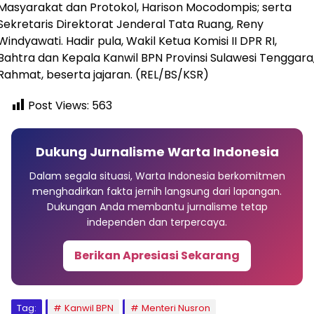
Masyarakat dan Protokol, Harison Mocodompis; serta
Sekretaris Direktorat Jenderal Tata Ruang, Reny
Windyawati. Hadir pula, Wakil Ketua Komisi II DPR RI,
Bahtra dan Kepala Kanwil BPN Provinsi Sulawesi Tenggara
Rahmat, beserta jajaran. (REL/BS/KSR)
Post Views:
563
Dukung Jurnalisme Warta Indonesia
Dalam segala situasi, Warta Indonesia berkomitmen
menghadirkan fakta jernih langsung dari lapangan.
Dukungan Anda membantu jurnalisme tetap
independen dan terpercaya.
Berikan Apresiasi Sekarang
Tag:
Kanwil BPN
Menteri Nusron