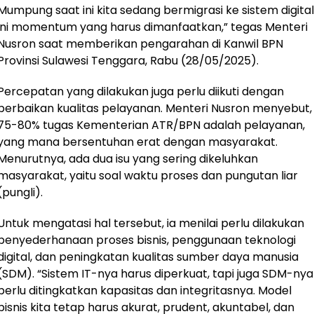
Mumpung saat ini kita sedang bermigrasi ke sistem digital
ini momentum yang harus dimanfaatkan,” tegas Menteri
Nusron saat memberikan pengarahan di Kanwil BPN
Provinsi Sulawesi Tenggara, Rabu (28/05/2025).
Percepatan yang dilakukan juga perlu diikuti dengan
perbaikan kualitas pelayanan. Menteri Nusron menyebut,
75-80% tugas Kementerian ATR/BPN adalah pelayanan,
yang mana bersentuhan erat dengan masyarakat.
Menurutnya, ada dua isu yang sering dikeluhkan
masyarakat, yaitu soal waktu proses dan pungutan liar
(pungli).
Untuk mengatasi hal tersebut, ia menilai perlu dilakukan
penyederhanaan proses bisnis, penggunaan teknologi
digital, dan peningkatan kualitas sumber daya manusia
(SDM). “Sistem IT-nya harus diperkuat, tapi juga SDM-nya
perlu ditingkatkan kapasitas dan integritasnya. Model
bisnis kita tetap harus akurat, prudent, akuntabel, dan