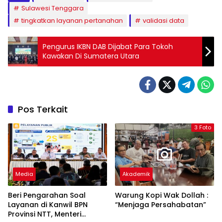
Sulawesi Tenggara
tingkatkan layanan pertanahan
validasi data
Pengurus IKBN DAB Dijabat Para Tokoh
Kawakan Di Sumatera Utara
Pos Terkait
3 Foto
Media
Akademik
Beri Pengarahan Soal
Warung Kopi Wak Dollah :
Layanan di Kanwil BPN
“Menjaga Persahabatan”
Provinsi NTT, Menteri