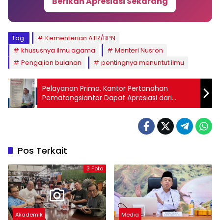
Berikan Apresiasi Sekarang
Tag:
Kementerian ATR/BPN
khususnya ilmu agama
Menteri Nusron
Pengajian bulanan
pentingnya menuntut ilmu
Pelayanan Prima, Kantor Pertanahan
Pematangsiantar Dapat Apresiasi dari
Masyarakat
Pos Terkait
3 Foto
Akademik
Media