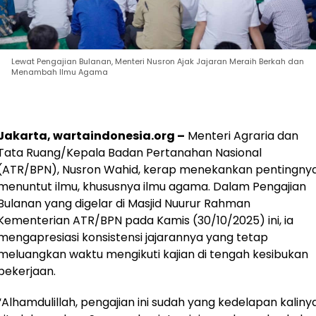
Lewat Pengajian Bulanan, Menteri Nusron Ajak Jajaran Meraih Berkah dan
Menambah Ilmu Agama
Jakarta, wartaindonesia.org –
Menteri Agraria dan
Tata Ruang/Kepala Badan Pertanahan Nasional
(ATR/BPN), Nusron Wahid, kerap menekankan pentingny
menuntut ilmu, khususnya ilmu agama. Dalam Pengajian
Bulanan yang digelar di Masjid Nuurur Rahman
Kementerian ATR/BPN pada Kamis (30/10/2025) ini, ia
mengapresiasi konsistensi jajarannya yang tetap
meluangkan waktu mengikuti kajian di tengah kesibukan
pekerjaan.
“Alhamdulillah, pengajian ini sudah yang kedelapan kaliny