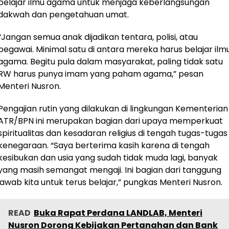
belajar ilmu agama untuk menjaga keberlangsungan
dakwah dan pengetahuan umat.
“Jangan semua anak dijadikan tentara, polisi, atau
pegawai. Minimal satu di antara mereka harus belajar ilm
agama. Begitu pula dalam masyarakat, paling tidak satu
RW harus punya imam yang paham agama,” pesan
Menteri Nusron.
Pengajian rutin yang dilakukan di lingkungan Kementerian
ATR/BPN ini merupakan bagian dari upaya memperkuat
spiritualitas dan kesadaran religius di tengah tugas-tugas
kenegaraan. “Saya berterima kasih karena di tengah
kesibukan dan usia yang sudah tidak muda lagi, banyak
yang masih semangat mengaji. Ini bagian dari tanggung
jawab kita untuk terus belajar,” pungkas Menteri Nusron.
READ
Buka Rapat Perdana LANDLAB, Menteri
Nusron Dorong Kebijakan Pertanahan dan Bank