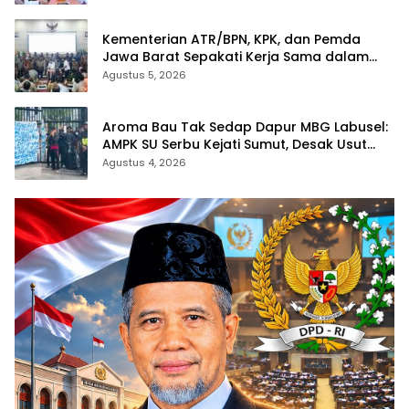
Pertanahan
Kementerian ATR/BPN, KPK, dan Pemda
Jawa Barat Sepakati Kerja Sama dalam
Upaya Pencegahan Korupsi serta
Agustus 5, 2026
Penguatan Ekonomi Daerah
Aroma Bau Tak Sedap Dapur MBG Labusel:
AMPK SU Serbu Kejati Sumut, Desak Usut
Dugaan Pungli dan Dapur Ilegal
Agustus 4, 2026