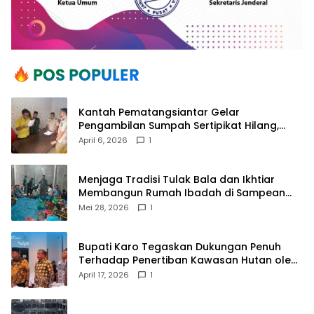
Kantah Pematangsiantar Gelar
Pengambilan Sumpah Sertipikat Hilang,
Perkuat Kepastian Hukum Pertanahan
April 6, 2026
1
Menjaga Tradisi Tulak Bala dan Ikhtiar
Membangun Rumah Ibadah di Sampean
Barat
Mei 28, 2026
1
Bupati Karo Tegaskan Dukungan Penuh
Terhadap Penertiban Kawasan Hutan oleh
Pemerintah Pusat
April 17, 2026
1