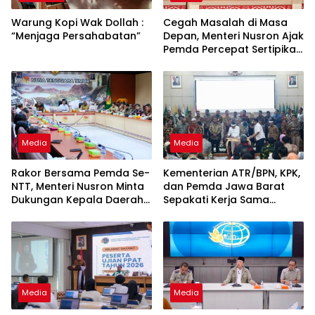
Warung Kopi Wak Dollah :
Cegah Masalah di Masa
“Menjaga Persahabatan”
Depan, Menteri Nusron Ajak
Pemda Percepat Sertipikasi
Tanah Rumah Ibadah di
NTT
Media
Media
Rakor Bersama Pemda Se-
Kementerian ATR/BPN, KPK,
NTT, Menteri Nusron Minta
dan Pemda Jawa Barat
Dukungan Kepala Daerah
Sepakati Kerja Sama
Wujudkan Transformasi
dalam Upaya Pencegahan
Layanan Pertanahan
Korupsi serta Penguatan
Ekonomi Daerah
Media
Media