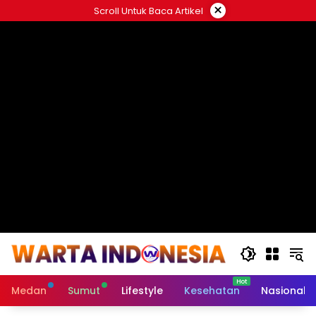
Langsung
×
Scroll Untuk Baca Artikel
ke
#
konten
Medan
Sumut
Lifestyle
Kesehatan
Nasional