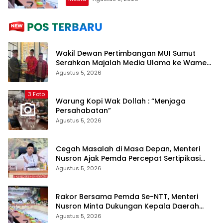
Wakil Dewan Pertimbangan MUI Sumut
Serahkan Majalah Media Ulama ke Wamen
dan Ketum PP Persis di Balige
Agustus 5, 2026
3 Foto
Warung Kopi Wak Dollah : “Menjaga
Persahabatan”
Agustus 5, 2026
Cegah Masalah di Masa Depan, Menteri
Nusron Ajak Pemda Percepat Sertipikasi
Tanah Rumah Ibadah di NTT
Agustus 5, 2026
Rakor Bersama Pemda Se-NTT, Menteri
Nusron Minta Dukungan Kepala Daerah
Wujudkan Transformasi Layanan
Agustus 5, 2026