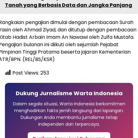
Tanah yang Berbasis Data dan Jangka Panjang
Rangkaian pengajian dimulai dengan pembacaan Surah
Yasin oleh Ahmad Ziyad, dan ditutup dengan pembacaan
Kitab Hadist Arbain Imam An Nawawi oleh Zulfa Mustafa.
Pengajian bulanan ini diikuti oleh sejumlah Pejabat
Pimpinan Tinggi Pratama beserta jajaran Kementerian
ATR/BPN. (REL/BS/KSR)
Post Views:
253
Dukung Jurnalisme Warta Indonesia
Dalam segala situasi, Warta Indonesia berkomitmen
menghadirkan fakta jernih langsung dari lapangan.
Dukungan Anda membantu jurnalisme tetap
independen dan terpercaya.