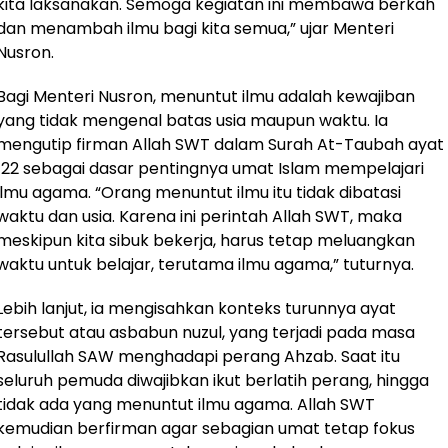
kita laksanakan. Semoga kegiatan ini membawa berkah
dan menambah ilmu bagi kita semua,” ujar Menteri
Nusron.
Bagi Menteri Nusron, menuntut ilmu adalah kewajiban
yang tidak mengenal batas usia maupun waktu. Ia
mengutip firman Allah SWT dalam Surah At-Taubah ayat
122 sebagai dasar pentingnya umat Islam mempelajari
ilmu agama. “Orang menuntut ilmu itu tidak dibatasi
waktu dan usia. Karena ini perintah Allah SWT, maka
meskipun kita sibuk bekerja, harus tetap meluangkan
waktu untuk belajar, terutama ilmu agama,” tuturnya.
Lebih lanjut, ia mengisahkan konteks turunnya ayat
tersebut atau asbabun nuzul, yang terjadi pada masa
Rasulullah SAW menghadapi perang Ahzab. Saat itu
seluruh pemuda diwajibkan ikut berlatih perang, hingga
tidak ada yang menuntut ilmu agama. Allah SWT
kemudian berfirman agar sebagian umat tetap fokus