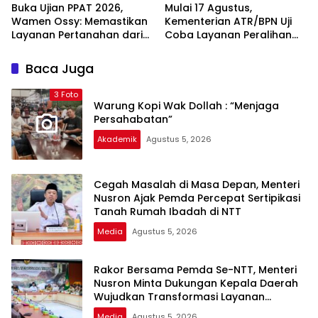
Buka Ujian PPAT 2026,
Mulai 17 Agustus,
Wamen Ossy: Memastikan
Kementerian ATR/BPN Uji
Layanan Pertanahan dari
Coba Layanan Peralihan
PPAT yang Kompeten,
Hak 10 Hari di 15 Kantah
Profesional dan
Baca Juga
Berintegritas
3 Foto
Warung Kopi Wak Dollah : “Menjaga
Persahabatan”
Akademik
Agustus 5, 2026
Cegah Masalah di Masa Depan, Menteri
Nusron Ajak Pemda Percepat Sertipikasi
Tanah Rumah Ibadah di NTT
Media
Agustus 5, 2026
Rakor Bersama Pemda Se-NTT, Menteri
Nusron Minta Dukungan Kepala Daerah
Wujudkan Transformasi Layanan
Pertanahan
Media
Agustus 5, 2026