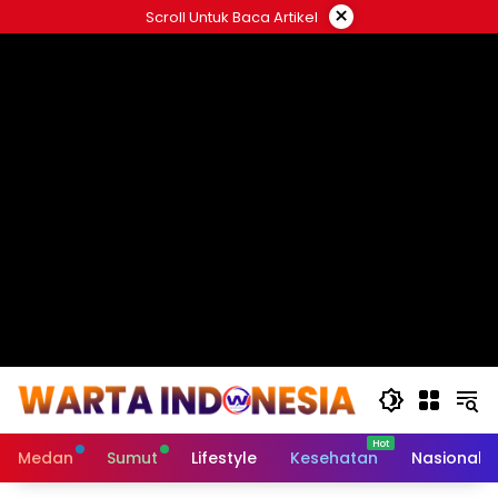
Langsung
×
Scroll Untuk Baca Artikel
ke
#
konten
Medan
Sumut
Lifestyle
Kesehatan
Nasional