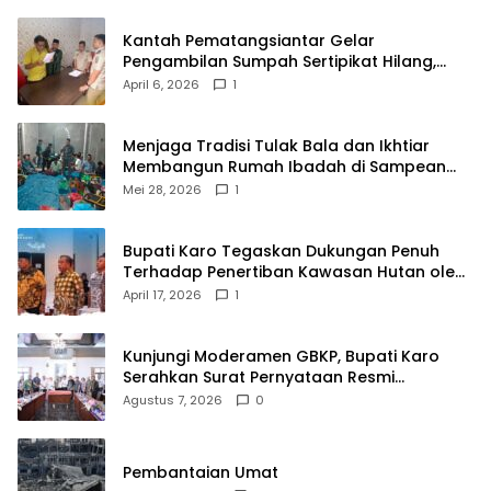
Kantah Pematangsiantar Gelar
Pengambilan Sumpah Sertipikat Hilang,
Perkuat Kepastian Hukum Pertanahan
April 6, 2026
1
Menjaga Tradisi Tulak Bala dan Ikhtiar
Membangun Rumah Ibadah di Sampean
Barat
Mei 28, 2026
1
Bupati Karo Tegaskan Dukungan Penuh
Terhadap Penertiban Kawasan Hutan oleh
Pemerintah Pusat
April 17, 2026
1
Kunjungi Moderamen GBKP, Bupati Karo
Serahkan Surat Pernyataan Resmi
Penyerahan Aset RSUD Kabanjahe
Agustus 7, 2026
0
Pembantaian Umat