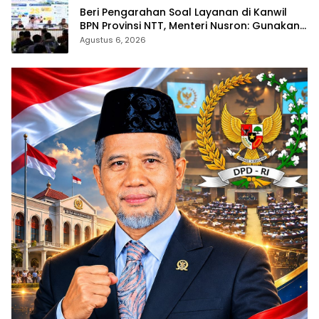
Beri Pengarahan Soal Layanan di Kanwil
BPN Provinsi NTT, Menteri Nusron: Gunakan
Sudut Pandang Masyarakat
Agustus 6, 2026