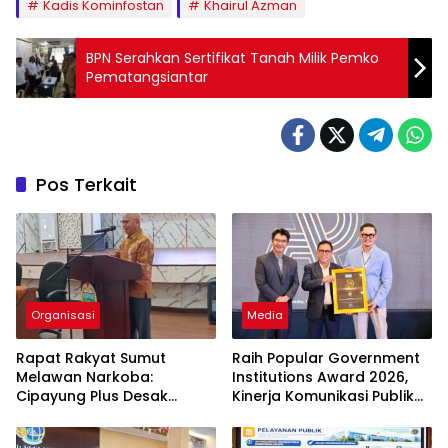
Kadis Kominfostan
Khairul Azman
BPN Serahkan Sertifikat Tanah Milik Pemko
Pematangsiantar
Pos Terkait
Organisasi
Media
Rapat Rakyat Sumut
Raih Popular Government
Melawan Narkoba:
Institutions Award 2026,
Cipayung Plus Desak
Kinerja Komunikasi Publik
Perang Total, Generasi
Kementerian ATR/BPN
Muda Jadi Benteng Utama
Kembali Diakui