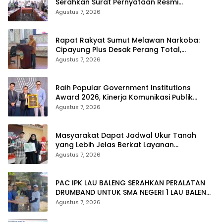
Serahkan Surat Pernyataan Resmi
Penyerahan Aset RSUD Kabanjahe
Agustus 7, 2026
Rapat Rakyat Sumut Melawan Narkoba:
Cipayung Plus Desak Perang Total,
Generasi Muda Jadi Benteng Utama
Agustus 7, 2026
Raih Popular Government Institutions
Award 2026, Kinerja Komunikasi Publik
Kementerian ATR/BPN Kembali Diakui
Agustus 7, 2026
Masyarakat Dapat Jadwal Ukur Tanah
yang Lebih Jelas Berkat Layanan
Pengukuran Terjadwal
Agustus 7, 2026
PAC IPK LAU BALENG SERAHKAN PERALATAN
DRUMBAND UNTUK SMA NEGERI 1 LAU BALENG
SAMBUT HUT RI KE-81
Agustus 7, 2026