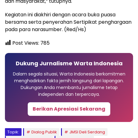
dan masyarakat,” tutupnya.
Kegiatan ini diakhiri dengan acara buka puasa
bersama serta penyerahan Sertipikat penghargaan
pada para narasumber. (Red/Hs)
Post Views:
785
Dukung Jurnalisme Warta Indonesia
Dalam segala situasi, Warta Indonesia berkomitmen
menghadirkan fakta jernih langsung dari lapangan.
Dukungan Anda membantu jurnalisme tetap
independen dan terpercaya.
Berikan Apresiasi Sekarang
Topik:
Dialog Publik
JMSI Deli Serdang