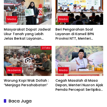
Media
Media
Masyarakat Dapat Jadwal
Beri Pengarahan Soal
Ukur Tanah yang Lebih
Layanan di Kanwil BPN
Jelas Berkat Layanan
Provinsi NTT, Menteri
Pengukuran Terjadwal
Nusron: Gunakan Sudut
Pandang Masyarakat
3 Foto
Akademik
Media
Warung Kopi Wak Dollah :
Cegah Masalah di Masa
“Menjaga Persahabatan”
Depan, Menteri Nusron Ajak
Pemda Percepat Sertipikasi
Tanah Rumah Ibadah di
NTT
Baca Juga