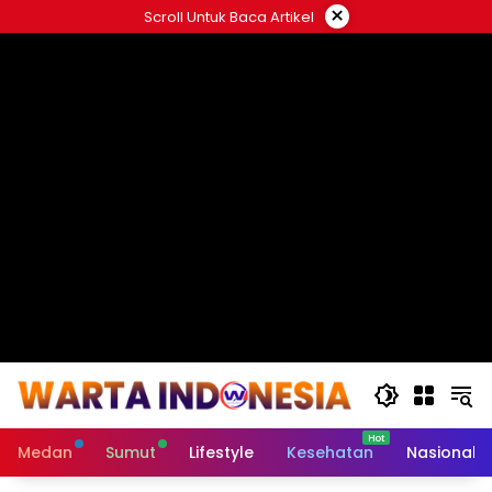
Langsung
×
Scroll Untuk Baca Artikel
ke
#
konten
Medan
Sumut
Lifestyle
Kesehatan
Nasional