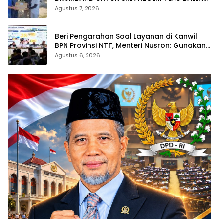
SAMBUT HUT RI KE-81
Agustus 7, 2026
Beri Pengarahan Soal Layanan di Kanwil
BPN Provinsi NTT, Menteri Nusron: Gunakan
Sudut Pandang Masyarakat
Agustus 6, 2026