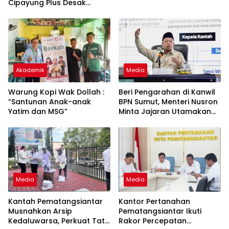
Cipayung Plus Desak
Perang Total, Generasi
Muda Jadi Benteng Utama
Akademik
Media
Warung Kopi Wak Dollah :
Beri Pengarahan di Kanwil
“Santunan Anak-anak
BPN Sumut, Menteri Nusron
Yatim dan MSG”
Minta Jajaran Utamakan
Kemudahan Layanan bagi
Masyarakat
Media
Media
Kantah Pematangsiantar
Kantor Pertanahan
Musnahkan Arsip
Pematangsiantar Ikuti
Kedaluwarsa, Perkuat Tata
Rakor Percepatan