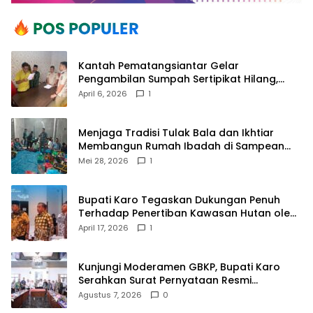
Kantah Pematangsiantar Gelar
Pengambilan Sumpah Sertipikat Hilang,
Perkuat Kepastian Hukum Pertanahan
April 6, 2026
1
Menjaga Tradisi Tulak Bala dan Ikhtiar
Membangun Rumah Ibadah di Sampean
Barat
Mei 28, 2026
1
Bupati Karo Tegaskan Dukungan Penuh
Terhadap Penertiban Kawasan Hutan oleh
Pemerintah Pusat
April 17, 2026
1
Kunjungi Moderamen GBKP, Bupati Karo
Serahkan Surat Pernyataan Resmi
Penyerahan Aset RSUD Kabanjahe
Agustus 7, 2026
0