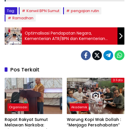
Tag:
Kanwil BPN Sumut
pengajian rutin
Ramadhan
Optimalisasi Pendapatan Negara,
Kementerian ATR/BPN dan Kementerian
Keuangan Kerja Sama Tertibkan
Penggunaan HGU yang Tak Sesuai
Ketentuan
Pos Terkait
3 Foto
Organisasi
Akademik
Rapat Rakyat Sumut
Warung Kopi Wak Dollah :
Melawan Narkoba:
“Menjaga Persahabatan”