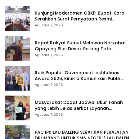
Kunjungi Moderamen GBKP, Bupati Karo
Serahkan Surat Pernyataan Resmi
Penyerahan Aset RSUD Kabanjahe
Agustus 7, 2026
Rapat Rakyat Sumut Melawan Narkoba:
Cipayung Plus Desak Perang Total,
Generasi Muda Jadi Benteng Utama
Agustus 7, 2026
Raih Popular Government Institutions
Award 2026, Kinerja Komunikasi Publik
Kementerian ATR/BPN Kembali Diakui
Agustus 7, 2026
Masyarakat Dapat Jadwal Ukur Tanah
yang Lebih Jelas Berkat Layanan
Pengukuran Terjadwal
Agustus 7, 2026
PAC IPK LAU BALENG SERAHKAN PERALATAN
DRUMBAND UNTUK SMA NEGERI 1 LAU BALENG