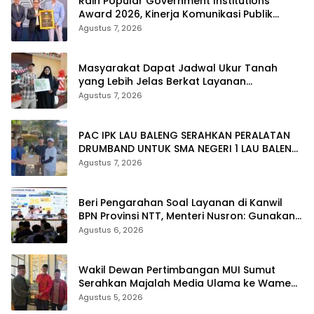
Raih Popular Government Institutions
Award 2026, Kinerja Komunikasi Publik
Kementerian ATR/BPN Kembali Diakui
Agustus 7, 2026
Masyarakat Dapat Jadwal Ukur Tanah
yang Lebih Jelas Berkat Layanan
Pengukuran Terjadwal
Agustus 7, 2026
PAC IPK LAU BALENG SERAHKAN PERALATAN
DRUMBAND UNTUK SMA NEGERI 1 LAU BALENG
SAMBUT HUT RI KE-81
Agustus 7, 2026
Beri Pengarahan Soal Layanan di Kanwil
BPN Provinsi NTT, Menteri Nusron: Gunakan
Sudut Pandang Masyarakat
Agustus 6, 2026
Wakil Dewan Pertimbangan MUI Sumut
Serahkan Majalah Media Ulama ke Wamen
dan Ketum PP Persis di Balige
Agustus 5, 2026