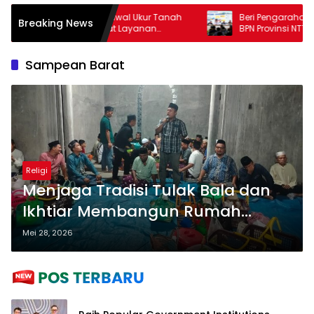
kat Dapat Jadwal Ukur Tanah
Beri Pengarahan Soal Layana
Breaking News
bih Jelas Berkat Layanan
BPN Provinsi NTT, Menteri Nus
ran Terjadwal
Sudut Pandang Masyarakat
Sampean Barat
Religi
Menjaga Tradisi Tulak Bala dan
Ikhtiar Membangun Rumah
Ibadah di Sampean Barat
Mei 28, 2026