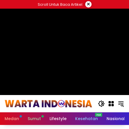
Langsung
×
Scroll Untuk Baca Artikel
ke
#
konten
Medan
Sumut
Lifestyle
Kesehatan
Nasional