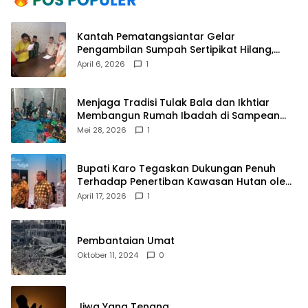
Kantah Pematangsiantar Gelar
Pengambilan Sumpah Sertipikat Hilang,
Perkuat Kepastian Hukum Pertanahan
April 6, 2026
1
Menjaga Tradisi Tulak Bala dan Ikhtiar
Membangun Rumah Ibadah di Sampean
Barat
Mei 28, 2026
1
Bupati Karo Tegaskan Dukungan Penuh
Terhadap Penertiban Kawasan Hutan oleh
Pemerintah Pusat
April 17, 2026
1
Pembantaian Umat
Oktober 11, 2024
0
Jiwa Yang Tenang