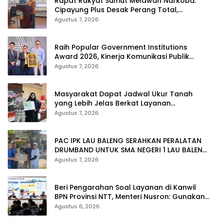
Rapat Rakyat Sumut Melawan Narkoba:
Cipayung Plus Desak Perang Total,
Generasi Muda Jadi Benteng Utama
Agustus 7, 2026
Raih Popular Government Institutions
Award 2026, Kinerja Komunikasi Publik
Kementerian ATR/BPN Kembali Diakui
Agustus 7, 2026
Masyarakat Dapat Jadwal Ukur Tanah
yang Lebih Jelas Berkat Layanan
Pengukuran Terjadwal
Agustus 7, 2026
PAC IPK LAU BALENG SERAHKAN PERALATAN
DRUMBAND UNTUK SMA NEGERI 1 LAU BALENG
SAMBUT HUT RI KE-81
Agustus 7, 2026
Beri Pengarahan Soal Layanan di Kanwil
BPN Provinsi NTT, Menteri Nusron: Gunakan
Sudut Pandang Masyarakat
Agustus 6, 2026