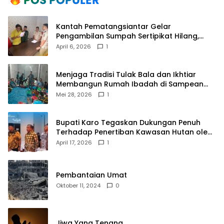
Kantah Pematangsiantar Gelar
Pengambilan Sumpah Sertipikat Hilang,
Perkuat Kepastian Hukum Pertanahan
April 6, 2026
1
Menjaga Tradisi Tulak Bala dan Ikhtiar
Membangun Rumah Ibadah di Sampean
Barat
Mei 28, 2026
1
Bupati Karo Tegaskan Dukungan Penuh
Terhadap Penertiban Kawasan Hutan oleh
Pemerintah Pusat
April 17, 2026
1
Pembantaian Umat
Oktober 11, 2024
0
Jiwa Yang Tenang