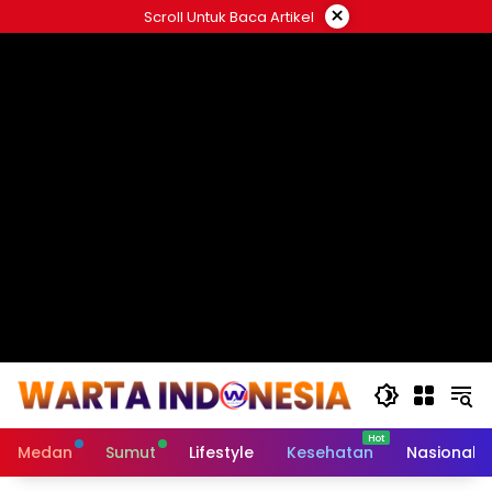
Langsung
×
Scroll Untuk Baca Artikel
ke
#
konten
Medan
Sumut
Lifestyle
Kesehatan
Nasional