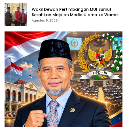
Wakil Dewan Pertimbangan MUI Sumut
Serahkan Majalah Media Ulama ke Wamen
dan Ketum PP Persis di Balige
Agustus 5, 2026