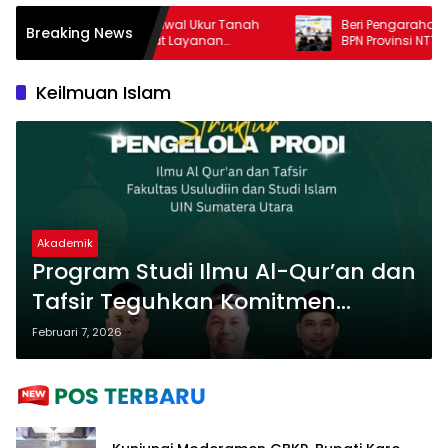
kat Dapat Jadwal Ukur Tanah
Beri Pengarahan Soal Layana
Breaking News
bih Jelas Berkat Layanan
BPN Provinsi NTT, Menteri Nu
ran Terjadwal
Sudut Pandang Masyarakat
Keilmuan Islam
Akademik
Program Studi Ilmu Al-Qur’an dan
Tafsir Teguhkan Komitmen
Mencetak Generasi Intelektual
Februari 7, 2026
Qur’ani