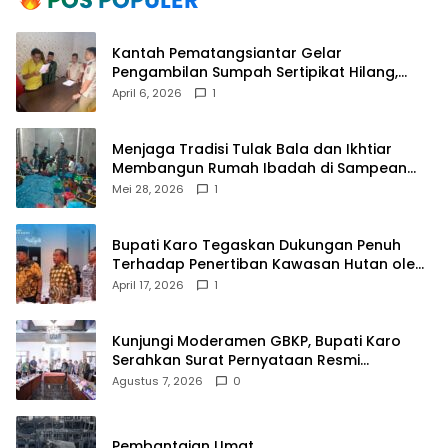
Kantah Pematangsiantar Gelar
Pengambilan Sumpah Sertipikat Hilang,
Perkuat Kepastian Hukum Pertanahan
April 6, 2026
1
Menjaga Tradisi Tulak Bala dan Ikhtiar
Membangun Rumah Ibadah di Sampean
Barat
Mei 28, 2026
1
Bupati Karo Tegaskan Dukungan Penuh
Terhadap Penertiban Kawasan Hutan oleh
Pemerintah Pusat
April 17, 2026
1
Kunjungi Moderamen GBKP, Bupati Karo
Serahkan Surat Pernyataan Resmi
Penyerahan Aset RSUD Kabanjahe
Agustus 7, 2026
0
Pembantaian Umat