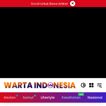
Langsung
×
Scroll Untuk Baca Artikel
ke
#
konten
Medan
Sumut
Lifestyle
Kesehatan
Nasional