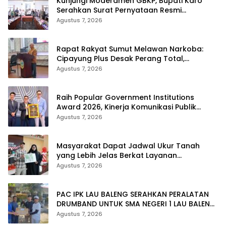
Kunjungi Moderamen GBKP, Bupati Karo
Serahkan Surat Pernyataan Resmi
Penyerahan Aset RSUD Kabanjahe
Agustus 7, 2026
Rapat Rakyat Sumut Melawan Narkoba:
Cipayung Plus Desak Perang Total,
Generasi Muda Jadi Benteng Utama
Agustus 7, 2026
Raih Popular Government Institutions
Award 2026, Kinerja Komunikasi Publik
Kementerian ATR/BPN Kembali Diakui
Agustus 7, 2026
Masyarakat Dapat Jadwal Ukur Tanah
yang Lebih Jelas Berkat Layanan
Pengukuran Terjadwal
Agustus 7, 2026
PAC IPK LAU BALENG SERAHKAN PERALATAN
DRUMBAND UNTUK SMA NEGERI 1 LAU BALENG
SAMBUT HUT RI KE-81
Agustus 7, 2026