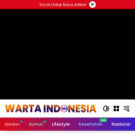
Langsung
×
Scroll Untuk Baca Artikel
ke
#
konten
Medan
Sumut
Lifestyle
Kesehatan
Nasional