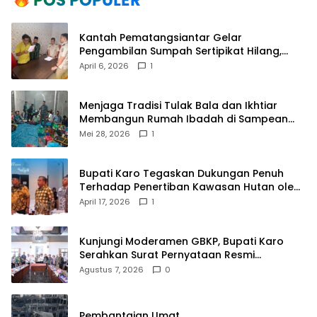
Kantah Pematangsiantar Gelar
Pengambilan Sumpah Sertipikat Hilang,
Perkuat Kepastian Hukum Pertanahan
April 6, 2026
1
Menjaga Tradisi Tulak Bala dan Ikhtiar
Membangun Rumah Ibadah di Sampean
Barat
Mei 28, 2026
1
Bupati Karo Tegaskan Dukungan Penuh
Terhadap Penertiban Kawasan Hutan oleh
Pemerintah Pusat
April 17, 2026
1
Kunjungi Moderamen GBKP, Bupati Karo
Serahkan Surat Pernyataan Resmi
Penyerahan Aset RSUD Kabanjahe
Agustus 7, 2026
0
Pembantaian Umat