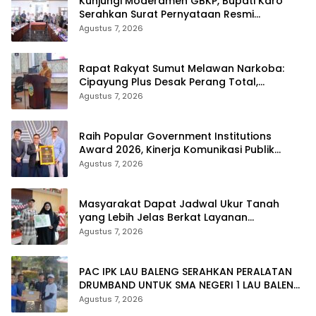
Kunjungi Moderamen GBKP, Bupati Karo
Serahkan Surat Pernyataan Resmi
Penyerahan Aset RSUD Kabanjahe
Agustus 7, 2026
Rapat Rakyat Sumut Melawan Narkoba:
Cipayung Plus Desak Perang Total,
Generasi Muda Jadi Benteng Utama
Agustus 7, 2026
Raih Popular Government Institutions
Award 2026, Kinerja Komunikasi Publik
Kementerian ATR/BPN Kembali Diakui
Agustus 7, 2026
Masyarakat Dapat Jadwal Ukur Tanah
yang Lebih Jelas Berkat Layanan
Pengukuran Terjadwal
Agustus 7, 2026
PAC IPK LAU BALENG SERAHKAN PERALATAN
DRUMBAND UNTUK SMA NEGERI 1 LAU BALENG
SAMBUT HUT RI KE-81
Agustus 7, 2026