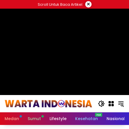
Langsung
×
Scroll Untuk Baca Artikel
ke
#
konten
Medan
Sumut
Lifestyle
Kesehatan
Nasional