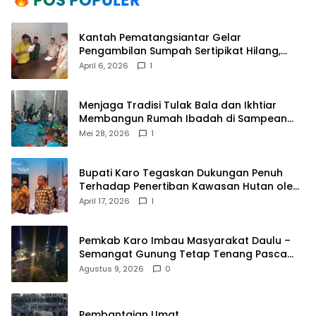
Kantah Pematangsiantar Gelar
Pengambilan Sumpah Sertipikat Hilang,
Perkuat Kepastian Hukum Pertanahan
April 6, 2026
1
Menjaga Tradisi Tulak Bala dan Ikhtiar
Membangun Rumah Ibadah di Sampean
Barat
Mei 28, 2026
1
Bupati Karo Tegaskan Dukungan Penuh
Terhadap Penertiban Kawasan Hutan oleh
Pemerintah Pusat
April 17, 2026
1
Pemkab Karo Imbau Masyarakat Daulu –
Semangat Gunung Tetap Tenang Pasca
Penertiban Pungli
Agustus 9, 2026
0
Pembantaian Umat