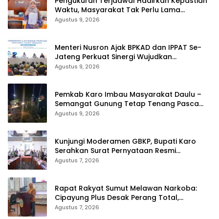
Pengukuran Terjadwal Hadirkan Kepastian
Waktu, Masyarakat Tak Perlu Lama
Menunggu Layanan Pertanahan
Agustus 9, 2026
Menteri Nusron Ajak BPKAD dan IPPAT Se-
Jateng Perkuat Sinergi Wujudkan
Transformasi Layanan Pertanahan
Agustus 9, 2026
Pemkab Karo Imbau Masyarakat Daulu –
Semangat Gunung Tetap Tenang Pasca
Penertiban Pungli
Agustus 9, 2026
Kunjungi Moderamen GBKP, Bupati Karo
Serahkan Surat Pernyataan Resmi
Penyerahan Aset RSUD Kabanjahe
Agustus 7, 2026
Rapat Rakyat Sumut Melawan Narkoba:
Cipayung Plus Desak Perang Total,
Generasi Muda Jadi Benteng Utama
Agustus 7, 2026