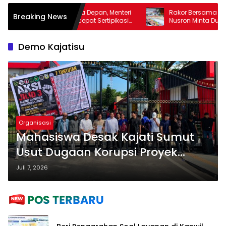
alah di Masa Depan, Menteri
Rakor Bersama Pemda Se-NTT, 
Breaking News
k Pemda Percepat Sertipikasi
Nusron Minta Dukungan Kepal
mah Ibadah di NTT
Wujudkan Transformasi Laya
Pertanahan
Demo Kajatisu
Organisasi
Mahasiswa Desak Kajati Sumut
Usut Dugaan Korupsi Proyek
Jembatan Rp36 Miliar dan Jual
Juli 7, 2026
Beli Jabatan di Labusel