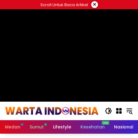
Langsung
×
Scroll Untuk Baca Artikel
ke
#
konten
Medan
Sumut
Lifestyle
Kesehatan
Nasional