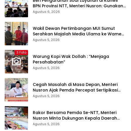
Beri Pengarahan Soal Layanan di Kanwil
BPN Provinsi NTT, Menteri Nusron: Gunakan
Sudut Pandang Masyarakat
Agustus 6, 2026
Wakil Dewan Pertimbangan MUI Sumut
Serahkan Majalah Media Ulama ke Wamen
dan Ketum PP Persis di Balige
Agustus 5, 2026
3 Foto
Warung Kopi Wak Dollah : “Menjaga
Persahabatan”
Agustus 5, 2026
Cegah Masalah di Masa Depan, Menteri
Nusron Ajak Pemda Percepat Sertipikasi
Tanah Rumah Ibadah di NTT
Agustus 5, 2026
Rakor Bersama Pemda Se-NTT, Menteri
Nusron Minta Dukungan Kepala Daerah
Wujudkan Transformasi Layanan
Agustus 5, 2026
Pertanahan