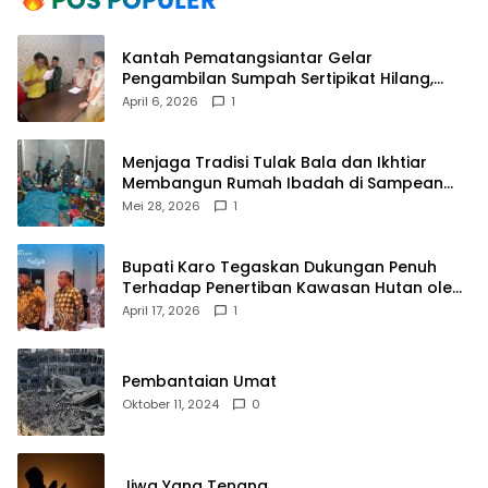
Kantah Pematangsiantar Gelar
Pengambilan Sumpah Sertipikat Hilang,
Perkuat Kepastian Hukum Pertanahan
April 6, 2026
1
Menjaga Tradisi Tulak Bala dan Ikhtiar
Membangun Rumah Ibadah di Sampean
Barat
Mei 28, 2026
1
Bupati Karo Tegaskan Dukungan Penuh
Terhadap Penertiban Kawasan Hutan oleh
Pemerintah Pusat
April 17, 2026
1
Pembantaian Umat
Oktober 11, 2024
0
Jiwa Yang Tenang