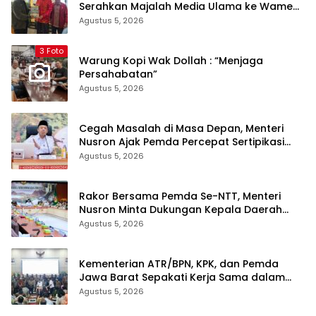
Serahkan Majalah Media Ulama ke Wamen
dan Ketum PP Persis di Balige
Agustus 5, 2026
3 Foto
Warung Kopi Wak Dollah : “Menjaga
Persahabatan”
Agustus 5, 2026
Cegah Masalah di Masa Depan, Menteri
Nusron Ajak Pemda Percepat Sertipikasi
Tanah Rumah Ibadah di NTT
Agustus 5, 2026
Rakor Bersama Pemda Se-NTT, Menteri
Nusron Minta Dukungan Kepala Daerah
Wujudkan Transformasi Layanan
Agustus 5, 2026
Pertanahan
Kementerian ATR/BPN, KPK, dan Pemda
Jawa Barat Sepakati Kerja Sama dalam
Upaya Pencegahan Korupsi serta
Agustus 5, 2026
Penguatan Ekonomi Daerah