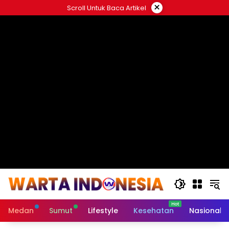
Langsung
×
Scroll Untuk Baca Artikel
ke
#
konten
Medan
Sumut
Lifestyle
Kesehatan
Nasional