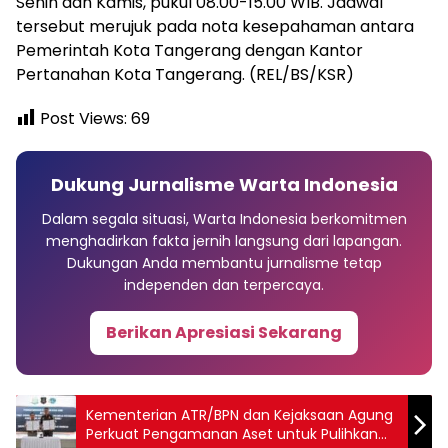
Senin dan Kamis, pukul 08.00-15.00 WIB. Jadwal
tersebut merujuk pada nota kesepahaman antara
Pemerintah Kota Tangerang dengan Kantor
Pertanahan Kota Tangerang. (REL/BS/KSR)
Post Views:
69
Dukung Jurnalisme Warta Indonesia
Dalam segala situasi, Warta Indonesia berkomitmen
menghadirkan fakta jernih langsung dari lapangan.
Dukungan Anda membantu jurnalisme tetap
independen dan terpercaya.
Berikan Apresiasi Sekarang
Kementerian ATR/BPN dan Kejaksaan Agung
Perkuat Pengamanan Aset untuk Pulihkan