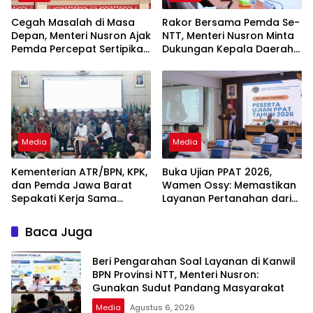
Cegah Masalah di Masa
Rakor Bersama Pemda Se-
Depan, Menteri Nusron Ajak
NTT, Menteri Nusron Minta
Pemda Percepat Sertipikasi
Dukungan Kepala Daerah
Tanah Rumah Ibadah di
Wujudkan Transformasi
NTT
Layanan Pertanahan
Media
Media
Kementerian ATR/BPN, KPK,
Buka Ujian PPAT 2026,
dan Pemda Jawa Barat
Wamen Ossy: Memastikan
Sepakati Kerja Sama
Layanan Pertanahan dari
dalam Upaya Pencegahan
PPAT yang Kompeten,
Korupsi serta Penguatan
Profesional dan
Baca Juga
Ekonomi Daerah
Berintegritas
Beri Pengarahan Soal Layanan di Kanwil
BPN Provinsi NTT, Menteri Nusron:
Gunakan Sudut Pandang Masyarakat
Media
Agustus 6, 2026