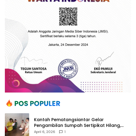
Kantah Pematangsiantar Gelar
Pengambilan Sumpah Sertipikat Hilang,
Perkuat Kepastian Hukum Pertanahan
April 6, 2026
1