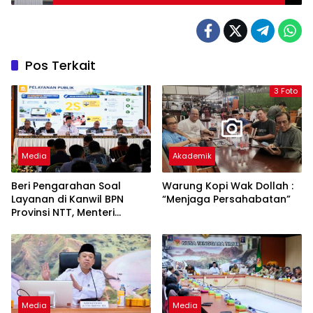
Hak Korban dan Kerugian Negara
Pos Terkait
3 Foto
Media
Akademik
Beri Pengarahan Soal
Warung Kopi Wak Dollah :
Layanan di Kanwil BPN
“Menjaga Persahabatan”
Provinsi NTT, Menteri
Nusron: Gunakan Sudut
Pandang Masyarakat
Media
Media