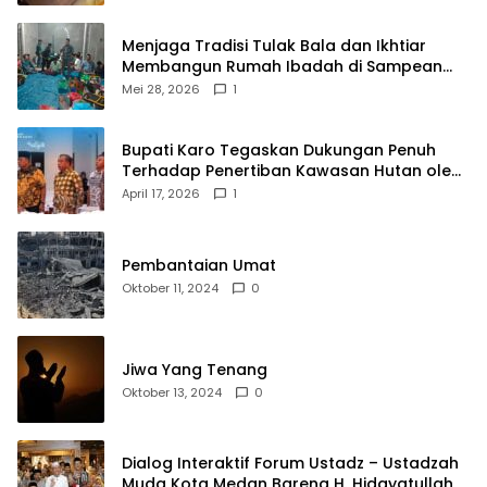
Menjaga Tradisi Tulak Bala dan Ikhtiar
Membangun Rumah Ibadah di Sampean
Barat
Mei 28, 2026
1
Bupati Karo Tegaskan Dukungan Penuh
Terhadap Penertiban Kawasan Hutan oleh
Pemerintah Pusat
April 17, 2026
1
Pembantaian Umat
Oktober 11, 2024
0
Jiwa Yang Tenang
Oktober 13, 2024
0
Dialog Interaktif Forum Ustadz – Ustadzah
Muda Kota Medan Bareng H. Hidayatullah