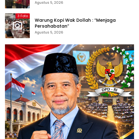
dan Ketum PP Persis di Balige
Agustus 5, 2026
3 Foto
Warung Kopi Wak Dollah : “Menjaga
Persahabatan”
Agustus 5, 2026