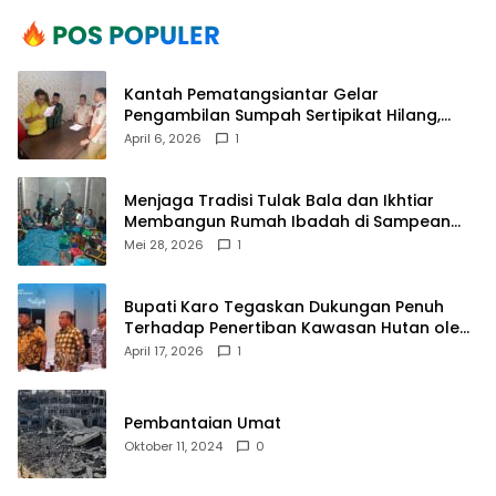
Kantah Pematangsiantar Gelar
Pengambilan Sumpah Sertipikat Hilang,
Perkuat Kepastian Hukum Pertanahan
April 6, 2026
1
Menjaga Tradisi Tulak Bala dan Ikhtiar
Membangun Rumah Ibadah di Sampean
Barat
Mei 28, 2026
1
Bupati Karo Tegaskan Dukungan Penuh
Terhadap Penertiban Kawasan Hutan oleh
Pemerintah Pusat
April 17, 2026
1
Pembantaian Umat
Oktober 11, 2024
0