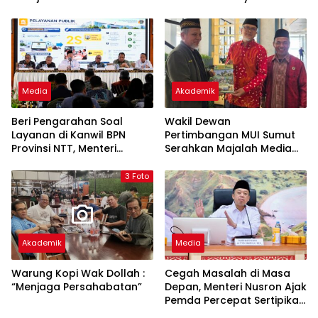
Kementerian ATR/BPN
Pengukuran Terjadwal
Kembali Diakui
Media
Akademik
Beri Pengarahan Soal
Wakil Dewan
Layanan di Kanwil BPN
Pertimbangan MUI Sumut
Provinsi NTT, Menteri
Serahkan Majalah Media
Nusron: Gunakan Sudut
Ulama ke Wamen dan
Pandang Masyarakat
Ketum PP Persis di Balige
3 Foto
Akademik
Media
Warung Kopi Wak Dollah :
Cegah Masalah di Masa
“Menjaga Persahabatan”
Depan, Menteri Nusron Ajak
Pemda Percepat Sertipikasi
Tanah Rumah Ibadah di