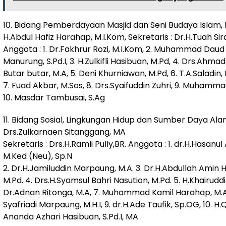
10. Bidang Pemberdayaan Masjid dan Seni Budaya Islam, 
H.Abdul Hafiz Harahap, M.I.Kom, Sekretaris : Dr.H.Tuah Sira
Anggota : 1. Dr.Fakhrur Rozi, M.I.Kom, 2. Muhammad Daud
Manurung, S.Pd.I, 3. H.Zulkifli Hasibuan, M.Pd, 4. Drs.Ahma
Butar butar, M.A, 5. Deni Khurniawan, M.Pd, 6. T.A.Saladin,
7. Fuad Akbar, M.Sos, 8. Drs.Syaifuddin Zuhri, 9. Muhammad
10. Masdar Tambusai, S.Ag
11. Bidang Sosial, Lingkungan Hidup dan Sumber Daya Alam
Drs.Zulkarnaen Sitanggang, MA
Sekretaris : Drs.H.Ramli Pully,BR. Anggota : 1. dr.H.Hasanul A
M.Ked (Neu), Sp.N
2. Dr.H.Jamiluddin Marpaung, M.A. 3. Dr.H.Abdullah Amin 
M.Pd. 4. Drs.H.Syamsul Bahri Nasution, M.Pd. 5. H.Khairuddin
Dr.Adnan Ritonga, M.A, 7. Muhammad Kamil Harahap, M.A,
Syafriadi Marpaung, M.H.I, 9. dr.H.Ade Taufik, Sp.OG, 10. H.
Ananda Azhari Hasibuan, S.Pd.I, MA