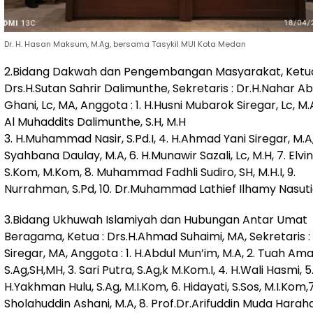
Dr. H. Hasan Maksum, M.Ag, bersama Tasykil MUI Kota Medan
2.Bidang Dakwah dan Pengembangan Masyarakat, Ketua
Drs.H.Sutan Sahrir Dalimunthe, Sekretaris : Dr.H.Nahar Ab
Ghani, Lc, MA, Anggota : 1. H.Husni Mubarok Siregar, Lc, M.A,
Al Muhaddits Dalimunthe, S.H, M.H
3. H.Muhammad Nasir, S.Pd.I, 4. H.Ahmad Yani Siregar, M.A,
Syahbana Daulay, M.A, 6. H.Munawir Sazali, Lc, M.H, 7. Elvin
S.Kom, M.Kom, 8. Muhammad Fadhli Sudiro, SH, M.H.I, 9.
Nurrahman, S.Pd, 10. Dr.Muhammad Lathief Ilhamy Nasutio
3.Bidang Ukhuwah Islamiyah dan Hubungan Antar Umat
Beragama, Ketua : Drs.H.Ahmad Suhaimi, MA, Sekretaris 
Siregar, MA, Anggota : 1. H.Abdul Mun’im, M.A, 2. Tuah Ama
S.Ag,SH,MH, 3. Sari Putra, S.Ag,k M.Kom.I, 4. H.Wali Hasmi, 5
H.Yakhman Hulu, S.Ag, M.I.Kom, 6. Hidayati, S.Sos, M.I.Kom,7
Sholahuddin Ashani, M.A, 8. Prof.Dr.Arifuddin Muda Harah