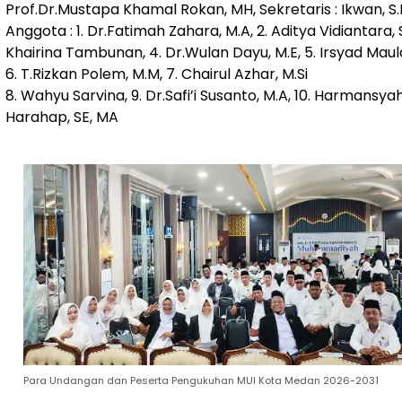
Prof.Dr.Mustapa Khamal Rokan, MH, Sekretaris : Ikwan, S.H
Anggota : 1. Dr.Fatimah Zahara, M.A, 2. Aditya Vidiantara, S.
Khairina Tambunan, 4. Dr.Wulan Dayu, M.E, 5. Irsyad Maulan
6. T.Rizkan Polem, M.M, 7. Chairul Azhar, M.Si
8. Wahyu Sarvina, 9. Dr.Safi’i Susanto, M.A, 10. Harmansya
Harahap, SE, MA
Para Undangan dan Peserta Pengukuhan MUI Kota Medan 2026-2031