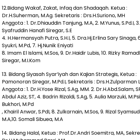
12.Bidang Wakaf, Zakat, Infaq dan Shadaqah. Ketua :
Dr.H.Suherman, M.Ag. Sekretaris : Drs.H.Suriono, MH
Anggota : 1. Dr.Dhiauddin Tanjung, M.A, 2. M.Yunus, S.Pd.I, 3.
Syafruddin Hanafi Siregar, S.E
4. H.Hermansyah Putra, S.H.I, 5. Dra.Hj.Erlina Sary Sinaga,
Syukri, M.Pd, 7. Hj.Nunik Eniyati
8. Imam El Islami, M.Sos, 9. Dr.Haidir Lubis, 10. Rizky Rama
Siregar, M.I.Kom
13. Bidang Siyasah Syar’iyah dan Kajian Strategis, Ketua :
Pamonoran Siregar, M.Pd.I, Sekretaris : Drs.H.Zulparman L
Anggota : 1. Dr.H.Yose Rizal, S.Ag, MM. 2. Dr.H.Abd.Salam, SP
Abdul Aziz, ST, 4. Badrin Rizaldi, S.Ag, 5. Aulia Marzuki, M.Psi,
Bukhori, M.Pd
, Khairil Anwar, S.PdI, 8. Zulkarnain, M.Sos, 9. Rizal Syamsudd
M.A,10. Somali Sibuea, M.A
14. Bidang Halal, Ketua : Prof.Dr.Andri Soemitra, MA, Sekret