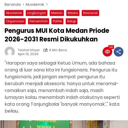
Beranda
Akademik
Akademik
Lingkungan
Medan
Media
Nasional
Organisasi
Pemerintah
Politik
Religi
Pengurus MUI Kota Medan Priode
2026-2031 Resmi Dikukuhkan
162
Tauhid Ichyar
8 Min Baca
April 19, 2026
"Harapan saya sebagai Ketua Umum, ada bahasa
orang di luar sana kita ini fungsionaris. Pengurus itu
fungsionaris, jadi jangan sempat pengurus itu
berubah menjadi aksesoris: hanya untuk meramai-
ramaikan saja, menambah indah saja, masih
lumayan kalau menambah indah otakutnya seperti
kata orang Tanjungbalai 'banyak manyomak'," kata
beliau.