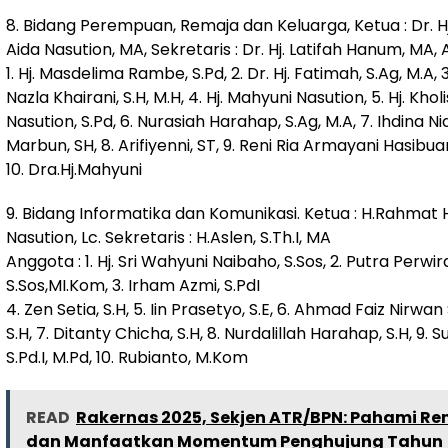
8. Bidang Perempuan, Remaja dan Keluarga, Ketua : Dr. Hj
Aida Nasution, MA, Sekretaris : Dr. Hj. Latifah Hanum, MA,
1. Hj. Masdelima Rambe, S.Pd, 2. Dr. Hj. Fatimah, S.Ag, M.A, 3.
Nazla Khairani, S.H, M.H, 4. Hj. Mahyuni Nasution, 5. Hj. Khol
Nasution, S.Pd, 6. Nurasiah Harahap, S.Ag, M.A, 7. Ihdina Ni
Marbun, SH, 8. Arifiyenni, ST, 9. Reni Ria Armayani Hasibuan,
10. Dra.Hj.Mahyuni
9. Bidang Informatika dan Komunikasi. Ketua : H.Rahmat 
Nasution, Lc. Sekretaris : H.Aslen, S.Th.I, MA
Anggota : 1. Hj. Sri Wahyuni Naibaho, S.Sos, 2. Putra Perwira
S.Sos,MI.Kom, 3. Irham Azmi, S.PdI
4. Zen Setia, S.H, 5. Iin Prasetyo, S.E, 6. Ahmad Faiz Nirwan
S.H, 7. Ditanty Chicha, S.H, 8. Nurdalillah Harahap, S.H, 9. Su
S.Pd.I, M.Pd, 10. Rubianto, M.Kom
READ
Rakernas 2025, Sekjen ATR/BPN: Pahami Re
dan Manfaatkan Momentum Penghujung Tahun