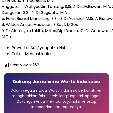
Dr.H.Muhammad Basri, MA
Anggota : 1. Wahyuddin Tanjung, S.Si, 2. Drs.H.Riswan, M.A, 3
Dongoran, S.Si, 4. Dr.Sugianto, M.A
5. Fahri Riswal Manurung, S.Si, 6. Dr.Yusrizal, M.Si, 7. Risnaw
8. Wildan Ansori Hasibuan, S.Sos.I, M.Sos
9. Dr.Alamsyah Lukito, M.Kes,Dipl,Bioeth, 10. Dr.Gunawan, S.
M.Th.
Pewarta: Adi Syahputra Nst
Editor: M Ashshiddiqi
Post Views:
162
Dukung Jurnalisme Warta Indonesia
Dalam segala situasi, Warta Indonesia berkomitmen
menghadirkan fakta jernih langsung dari lapangan.
Dukungan Anda membantu jurnalisme tetap
independen dan terpercaya.