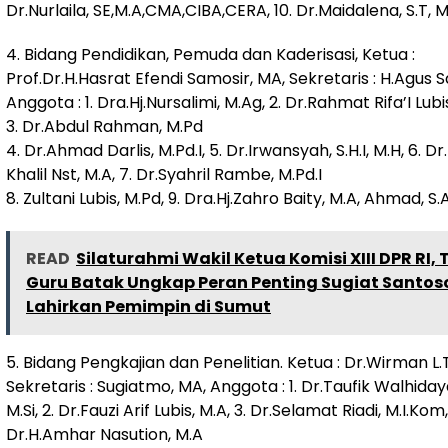
Dr.Nurlaila, SE,M.A,CMA,CIBA,CERA, 10. Dr.Maidalena, S.T, 
4. Bidang Pendidikan, Pemuda dan Kaderisasi, Ketua :
Prof.Dr.H.Hasrat Efendi Samosir, MA, Sekretaris : H.Agus S
Anggota : 1. Dra.Hj.Nursalimi, M.Ag, 2. Dr.Rahmat Rifa’I Lubis
3. Dr.Abdul Rahman, M.Pd
4. Dr.Ahmad Darlis, M.Pd.I, 5. Dr.Irwansyah, S.H.I, M.H, 6. Dr.
Khalil Nst, M.A, 7. Dr.Syahril Rambe, M.Pd.I
8. Zultani Lubis, M.Pd, 9. Dra.Hj.Zahro Baity, M.A, Ahmad, S.
READ
Silaturahmi Wakil Ketua Komisi XIII DPR RI,
Guru Batak Ungkap Peran Penting Sugiat Santos
Lahirkan Pemimpin di Sumut
5. Bidang Pengkajian dan Penelitian. Ketua : Dr.Wirman L.
Sekretaris : Sugiatmo, MA, Anggota : 1. Dr.Taufik Walhidaya
M.Si, 2. Dr.Fauzi Arif Lubis, M.A, 3. Dr.Selamat Riadi, M.I.Kom,
Dr.H.Amhar Nasution, M.A