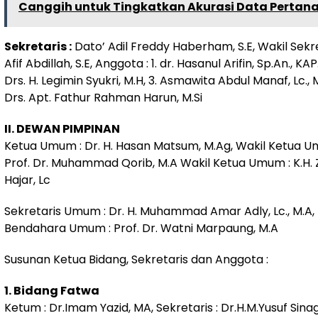
Canggih untuk Tingkatkan Akurasi Data Pertan
Sekretaris :
Dato’ Adil Freddy Haberham, S.E, Wakil Sekre
Afif Abdillah, S.E, Anggota : 1. dr. Hasanul Arifin, Sp.An., KAP
Drs. H. Legimin Syukri, M.H, 3. Asmawita Abdul Manaf, Lc., M
Drs. Apt. Fathur Rahman Harun, M.Si
II. DEWAN PIMPINAN
Ketua Umum : Dr. H. Hasan Matsum, M.Ag, Wakil Ketua U
Prof. Dr. Muhammad Qorib, M.A Wakil Ketua Umum : K.H. Z
Hajar, Lc
Sekretaris Umum : Dr. H. Muhammad Amar Adly, Lc., M.A,
Bendahara Umum : Prof. Dr. Watni Marpaung, M.A
Susunan Ketua Bidang, Sekretaris dan Anggota :
1. Bidang Fatwa
Ketum : Dr.Imam Yazid, MA, Sekretaris : Dr.H.M.Yusuf Sinag