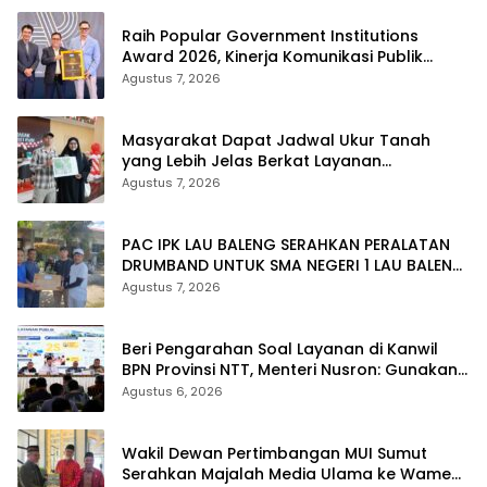
Raih Popular Government Institutions
Award 2026, Kinerja Komunikasi Publik
Kementerian ATR/BPN Kembali Diakui
Agustus 7, 2026
Masyarakat Dapat Jadwal Ukur Tanah
yang Lebih Jelas Berkat Layanan
Pengukuran Terjadwal
Agustus 7, 2026
PAC IPK LAU BALENG SERAHKAN PERALATAN
DRUMBAND UNTUK SMA NEGERI 1 LAU BALENG
SAMBUT HUT RI KE-81
Agustus 7, 2026
Beri Pengarahan Soal Layanan di Kanwil
BPN Provinsi NTT, Menteri Nusron: Gunakan
Sudut Pandang Masyarakat
Agustus 6, 2026
Wakil Dewan Pertimbangan MUI Sumut
Serahkan Majalah Media Ulama ke Wamen