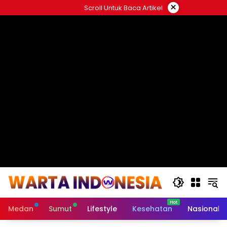
Langsung
×
Scroll Untuk Baca Artikel
ke
#
konten
Medan
Sumut
Lifestyle
Kesehatan
Nasional