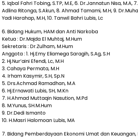
5. Iqbal Fahri Tobing, S.TP, M.E, 6. Dr.Jannatun Nisa, M.A, 
Adlina Ritonga, S.Akun, 8. Ahmad Tamami, M.H, 9. Dr.M
Yadi Harahap, M.H, 10. Tanwil Bahri Lubis, Lc
6. Bidang Hukum, HAM dan Anti Narkoba
Ketua : Dr.Majda El Muhtaj, M.Hum
Sekretaris : Dr.Zulham, M.Hum
Anggota : 1. Hj.Emy Eliamega Saragih, S.Ag, S.H
2. Hj.Nur’aini Efendi, Lc, M.H
3. Cahaya Permata, M.H
4. Irham Kasymir, S.H, Sp.N
5. Drs.Achmad Ramadhan, M.A
6. Hj.Ernawati Lubis, SH, M.Kn
7. H.Ahmad Muttaqin Nasution, M.Pd
8. M.Yunus, SH.M.Hum
9. Dr.Dedi Ismanto
10. H.Masri Halomoan Lubis, MA
7. Bidang Pemberdayaan Ekonomi Umat dan Keuangan, K