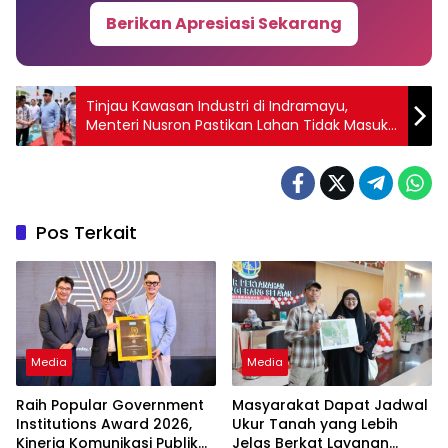
Berikan Apresiasi Sekarang
Tinjau Kawasan Industri di Indramayu,
Menteri Nusron Pastikan Lahan Tidak Masuk
ke LSD
Pos Terkait
Media
Media
Raih Popular Government
Masyarakat Dapat Jadwal
Institutions Award 2026,
Ukur Tanah yang Lebih
Kinerja Komunikasi Publik
Jelas Berkat Layanan