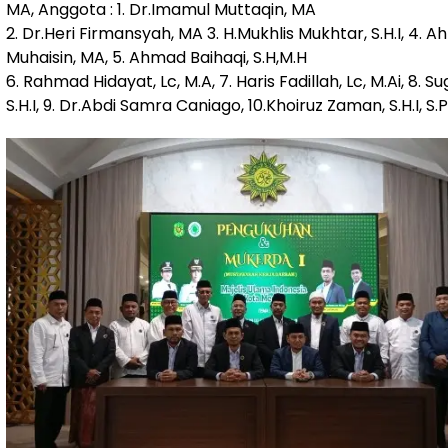
MA, Anggota : 1. Dr.Imamul Muttaqin, MA
2. Dr.Heri Firmansyah, MA 3. H.Mukhlis Mukhtar, S.H.I, 4. 
Muhaisin, MA, 5. Ahmad Baihaqi, S.H,M.H
6. Rahmad Hidayat, Lc, M.A, 7. Haris Fadillah, Lc, M.Ai, 8. Su
S.H.I, 9. Dr.Abdi Samra Caniago, 10.Khoiruz Zaman, S.H.I, S.Pd