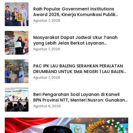
Raih Popular Government Institutions
Award 2026, Kinerja Komunikasi Publik
Kementerian ATR/BPN Kembali Diakui
Agustus 7, 2026
Masyarakat Dapat Jadwal Ukur Tanah
yang Lebih Jelas Berkat Layanan
Pengukuran Terjadwal
Agustus 7, 2026
PAC IPK LAU BALENG SERAHKAN PERALATAN
DRUMBAND UNTUK SMA NEGERI 1 LAU BALENG
SAMBUT HUT RI KE-81
Agustus 7, 2026
Beri Pengarahan Soal Layanan di Kanwil
BPN Provinsi NTT, Menteri Nusron: Gunakan
Sudut Pandang Masyarakat
Agustus 6, 2026