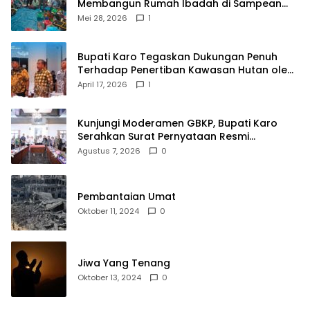
Membangun Rumah Ibadah di Sampean
Barat
Mei 28, 2026
1
Bupati Karo Tegaskan Dukungan Penuh
Terhadap Penertiban Kawasan Hutan oleh
Pemerintah Pusat
April 17, 2026
1
Kunjungi Moderamen GBKP, Bupati Karo
Serahkan Surat Pernyataan Resmi
Penyerahan Aset RSUD Kabanjahe
Agustus 7, 2026
0
Pembantaian Umat
Oktober 11, 2024
0
Jiwa Yang Tenang
Oktober 13, 2024
0