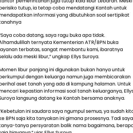
kantor pemerintahan juga tutup kala libur Lebaran. Meski
berisiko tutup, ia tetap coba mendatangi Kantah untuk
mendapatkan informasi yang dibutuhkan soal sertipikat
tanahnya
“Saya coba datang, saya ragu buka apa tidak.
Alhamdulillah ternyata Kementerian ATR/BPN buka
layanan terbatas, sangat membantu kami, ibaratnya
selalu ada meski libur,” ungkap Ellys Suroya.
Momen libur panjang ini digunakan bukan hanya untuk
berkumpul dengan keluarga namun juga membicarakan
perihal aset tanah yang ada di kampung halaman. Untuk
mencari kepastian informasi soal tanah keluarganya, Elly
Suroya langsung datang ke Kantah bersama anaknya.
“Kebetulan ini saudara saya ngumpul semua, ya sudah kit
ke BPN saja kita tanyakan ini gimana prosesnya. Tadi saya
tanya-tanya persyaratan balik nama bagaimana, berap
saja biayanya,” ujar Ellys Suroya.