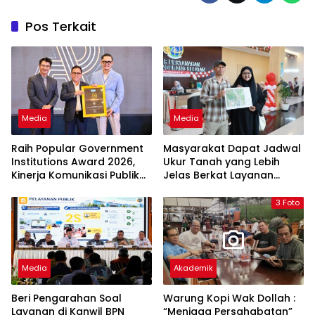
Pos Terkait
Media
Media
Raih Popular Government
Masyarakat Dapat Jadwal
Institutions Award 2026,
Ukur Tanah yang Lebih
Kinerja Komunikasi Publik
Jelas Berkat Layanan
Kementerian ATR/BPN
Pengukuran Terjadwal
Kembali Diakui
3 Foto
Media
Akademik
Beri Pengarahan Soal
Warung Kopi Wak Dollah :
Layanan di Kanwil BPN
“Menjaga Persahabatan”