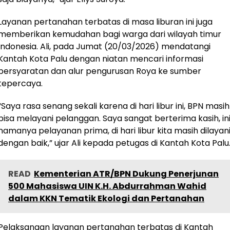
Layanan pertanahan terbatas di masa liburan ini juga
memberikan kemudahan bagi warga dari wilayah timur
Indonesia. Ali, pada Jumat (20/03/2026) mendatangi
Kantah Kota Palu dengan niatan mencari informasi
persyaratan dan alur pengurusan Roya ke sumber
tepercaya.
“Saya rasa senang sekali karena di hari libur ini, BPN masih
bisa melayani pelanggan. Saya sangat berterima kasih, in
namanya pelayanan prima, di hari libur kita masih dilayan
dengan baik,” ujar Ali kepada petugas di Kantah Kota Palu
READ
Kementerian ATR/BPN Dukung Penerjunan
500 Mahasiswa UIN K.H. Abdurrahman Wahid
dalam KKN Tematik Ekologi dan Pertanahan
Pelaksanaan layanan pertanahan terbatas di Kantah