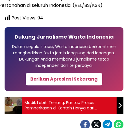
Pertanahan di seluruh Indonesia. (REL/BS/KSR)
Post Views:
94
Dukung Jurnalisme Warta Indonesia
Dalam segala situasi, Warta Indonesia berkomitmen
menghadirkan fakta jernih langsung dari lapangan.
Dukungan Anda membantu jurnalisme tetap
independen dan terpercaya.
Berikan Apresiasi Sekarang
Mudik Lebih Tenang, Pantau Proses
Pemberkasan di Kantah Hanya dari
Genggaman Tangan