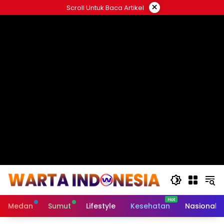
Langsung
×
Scroll Untuk Baca Artikel
ke
#
konten
Medan
Sumut
Lifestyle
Kesehatan
Nasional