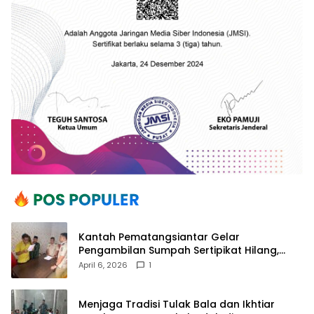
Kantah Pematangsiantar Gelar
Pengambilan Sumpah Sertipikat Hilang,
Perkuat Kepastian Hukum Pertanahan
April 6, 2026
1
Menjaga Tradisi Tulak Bala dan Ikhtiar