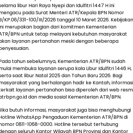
selama libur Hari Raya Nyepi dan Idulfitri 1447 H ini
mengacu pada Surat Menteri ATR/Kepala BPN Nomor
B/KP.06/331-100/III/2026 tanggal 10 Maret 2026. Kebijaka
ini merupakan bagian dari komitmen Kementerian
ATR/BPN untuk tetap melayani kebutuhan masyarakat
akan layanan pertanahan meski dengan beberapa
penyesuaian.
Pada tahun sebelumnya, Kementerian ATR/BPN sudah
mulai membuka layanan serupa kala Libur Idulfitri 1446 H,
serta saat libur Natal 2025 dan Tahun Baru 2026. Bagi
masyarakat yang berhalangan hadir ke Kantah, informas
terkait layanan pertanahan bisa diperoleh dari web resm
atrbpn.go.id dan media sosial Kementerian ATR/BPN.
Jika butuh informasi, masyarakat juga bisa menghubungi
Hotline WhatsApp Pengaduan Kementerian ATR/BPN di
nomor 0811-1068-0000. Hotline tersebut terhubung
dengan seluruh Kantor Wilayah BPN Provinsi dan Kantor