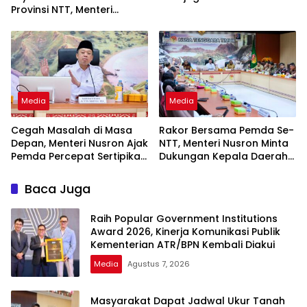
Provinsi NTT, Menteri
Nusron: Gunakan Sudut
Pandang Masyarakat
Media
Media
Cegah Masalah di Masa
Rakor Bersama Pemda Se-
Depan, Menteri Nusron Ajak
NTT, Menteri Nusron Minta
Pemda Percepat Sertipikasi
Dukungan Kepala Daerah
Tanah Rumah Ibadah di
Wujudkan Transformasi
NTT
Layanan Pertanahan
Baca Juga
Raih Popular Government Institutions
Award 2026, Kinerja Komunikasi Publik
Kementerian ATR/BPN Kembali Diakui
Media
Agustus 7, 2026
Masyarakat Dapat Jadwal Ukur Tanah