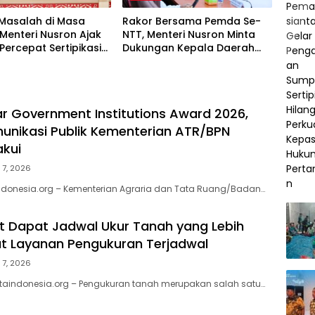
Masalah di Masa
Rakor Bersama Pemda Se-
Menteri Nusron Ajak
NTT, Menteri Nusron Minta
ercepat Sertipikasi
Dukungan Kepala Daerah
Rumah Ibadah di NTT
Wujudkan Transformasi
Layanan Pertanahan
ar Government Institutions Award 2026,
munikasi Publik Kementerian ATR/BPN
akui
 7, 2026
ndonesia.org – Kementerian Agraria dan Tata Ruang/Badan…
 Dapat Jadwal Ukur Tanah yang Lebih
at Layanan Pengukuran Terjadwal
 7, 2026
taindonesia.org – Pengukuran tanah merupakan salah satu…