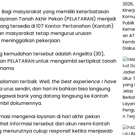
–
Bagi masyarakat yang memiliki keterbatasan
elayanan Tanah Akhir Pekan (PELATARAN) menjadi
ng tersedia di 107 Kantor Pertanahan (Kantah)
nkan masyarakat tetap mengurus urusan
s meninggalkan pekerjaan.
g kemudahan tersebut adalah Angelita (30),
n PELATARAN untuk mengambil sertipikat tanah
 nama.
galaman terbaik.
Well, the best experience I have
 urus sendiri, dan hari ini bahkan bisa langsung
, pegawai bank yang datang langsung ke Kantah
mbil dokumennya.
asi mengenai layanan di hari akhir pekan
lihat informasi tersebut dari akun resmi Kantah
g menurutnya cukup responsif ketika menjawab