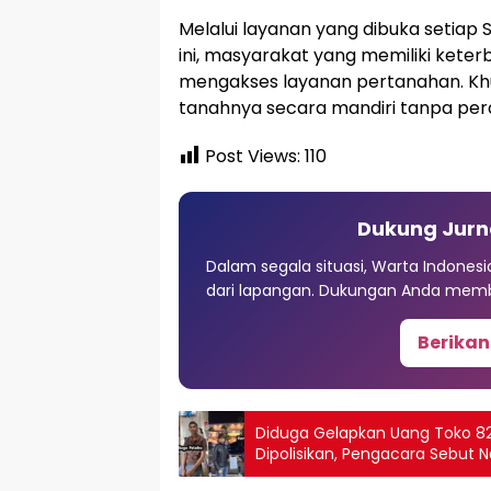
Melalui layanan yang dibuka setiap
ini, masyarakat yang memiliki keter
mengakses layanan pertanahan. Kh
tanahnya secara mandiri tanpa per
Post Views:
110
Dukung Jurn
Dalam segala situasi, Warta Indones
dari lapangan. Dukungan Anda memb
Berikan
Diduga Gelapkan Uang Toko 82 
Dipolisikan, Pengacara Sebut 