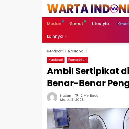
Langsung
ke
konten
Medan
Sumut
Lifestyle
Kese
Lainnya
Beranda
Nasional
Nasional
Pemerintah
Ambil Sertipikat d
Benar-Benar Pen
Hasan
2 Min Baca
Maret 15, 2026