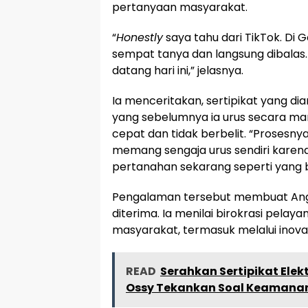
pertanyaan masyarakat.
“
Honestly
saya tahu dari TikTok. Di G
sempat tanya dan langsung dibalas. 
datang hari ini,” jelasnya.
Ia menceritakan, sertipikat yang di
yang sebelumnya ia urus secara man
cepat dan tidak berbelit. “Prosesny
memang sengaja urus sendiri karena
pertanahan sekarang seperti yang b
Pengalaman tersebut membuat Ang
diterima. Ia menilai birokrasi pela
masyarakat, termasuk melalui inovas
READ
Serahkan Sertipikat Ele
Ossy Tekankan Soal Keamana