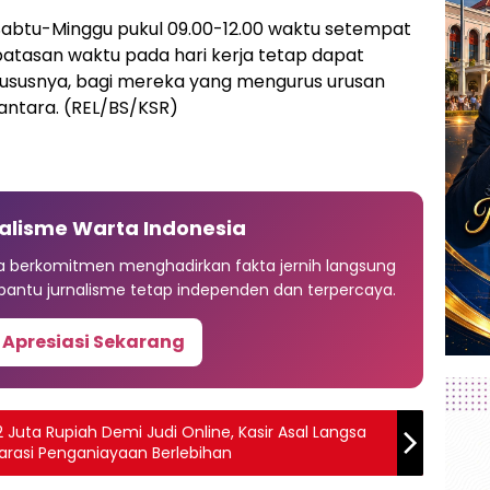
 Sabtu-Minggu pukul 09.00-12.00 waktu setempat
batasan waktu pada hari kerja tetap dapat
ususnya, bagi mereka yang mengurus urusan
antara. (REL/BS/KSR)
alisme Warta Indonesia
ia berkomitmen menghadirkan fakta jernih langsung
antu jurnalisme tetap independen dan terpercaya.
 Apresiasi Sekarang
Juta Rupiah Demi Judi Online, Kasir Asal Langsa
Narasi Penganiayaan Berlebihan