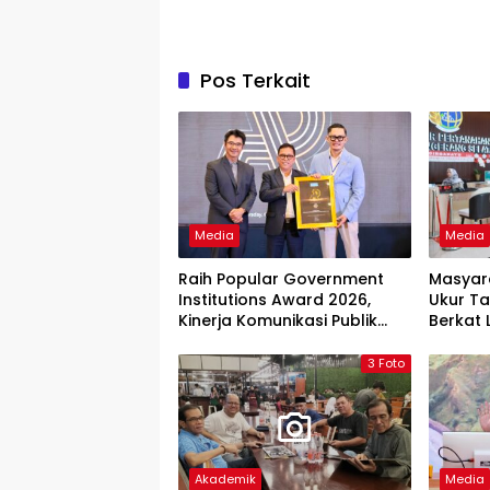
Pos Terkait
Media
Media
Raih Popular Government
Masyar
Institutions Award 2026,
Ukur Ta
Kinerja Komunikasi Publik
Berkat
Kementerian ATR/BPN
Terjad
Kembali Diakui
3 Foto
Akademik
Media