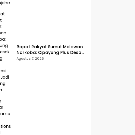
Rapat Rakyat Sumut Melawan
Narkoba: Cipayung Plus Desak
Perang Total, Generasi Muda
Agustus 7, 2026
Jadi Benteng Utama