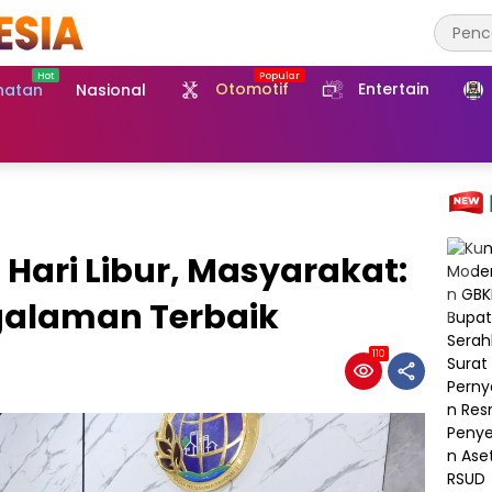
Otomotif
Entertain
hatan
Nasional
i Hari Libur, Masyarakat:
galaman Terbaik
110