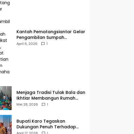
Kantah Pematangsiantar Gelar
Pengambilan Sumpah
Sertipikat Hilang, Perkuat
April 6, 2026
1
Kepastian Hukum Pertanahan
Menjaga Tradisi Tulak Bala dan
Ikhtiar Membangun Rumah
Ibadah di Sampean Barat
Mei 28, 2026
1
Bupati Karo Tegaskan
Dukungan Penuh Terhadap
Penertiban Kawasan Hutan
April 17, 2026
1