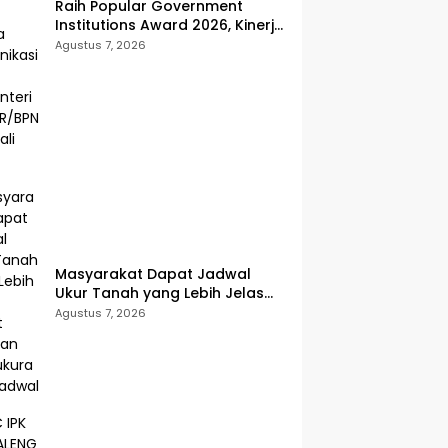
Raih Popular Government
Institutions Award 2026, Kinerja
Komunikasi Publik Kementerian
Agustus 7, 2026
ATR/BPN Kembali Diakui
Masyarakat Dapat Jadwal
Ukur Tanah yang Lebih Jelas
Berkat Layanan Pengukuran
Agustus 7, 2026
Terjadwal