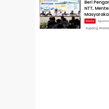
Beri Penga
NTT, Mente
Masyaraka
Media
Agustus
Kupang, Wartain