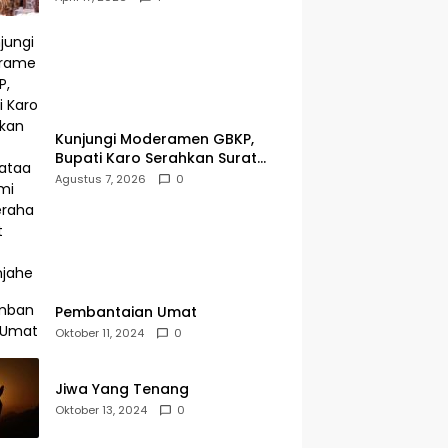
oleh Pemerintah Pusat
Kunjungi Moderamen GBKP,
Bupati Karo Serahkan Surat
Pernyataan Resmi Penyerahan
Agustus 7, 2026
0
Aset RSUD Kabanjahe
Pembantaian Umat
Oktober 11, 2024
0
Jiwa Yang Tenang
Oktober 13, 2024
0