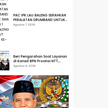
PAC IPK LAU BALENG SERAHKAN
PERALATAN DRUMBAND UNTUK
SMA NEGERI 1 LAU BALENG
Agustus 7, 2026
SAMBUT HUT RI KE-81
Beri Pengarahan Soal Layanan
di Kanwil BPN Provinsi NTT,
Menteri Nusron: Gunakan Sudut
Agustus 6, 2026
Pandang Masyarakat