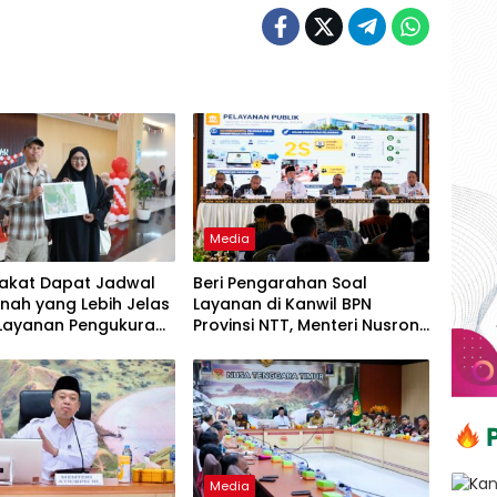
Media
akat Dapat Jadwal
Beri Pengarahan Soal
nah yang Lebih Jelas
Layanan di Kanwil BPN
 Layanan Pengukuran
Provinsi NTT, Menteri Nusron:
wal
Gunakan Sudut Pandang
Masyarakat
Media