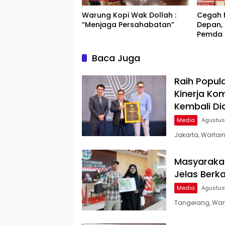
Warung Kopi Wak Dollah :
Cegah 
“Menjaga Persahabatan”
Depan, 
Pemda P
Tanah 
Baca Juga
Raih Popul
Kinerja Ko
Kembali Di
Media
Agustus
Jakarta, Wartai
Masyarakat
Jelas Berk
Media
Agustus
Tangerang, War