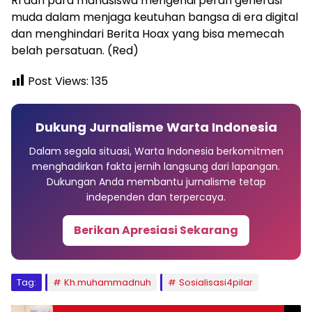
RI dan para mahasiswa mengenai peran generasi
muda dalam menjaga keutuhan bangsa di era digital
dan menghindari Berita Hoax yang bisa memecah
belah persatuan. (Red)
Post Views:
135
Dukung Jurnalisme Warta Indonesia
Dalam segala situasi, Warta Indonesia berkomitmen
menghadirkan fakta jernih langsung dari lapangan.
Dukungan Anda membantu jurnalisme tetap
independen dan terpercaya.
Berikan Apresiasi Sekarang
Tag:
Kh.muhammadnuh
Sosialisasi4pilar