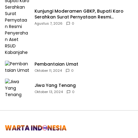
Kunjungi Moderamen GBKP, Bupati Karo
Serahkan Surat Pernyataan Resmi
Penyerahan Aset RSUD Kabanjahe
Agustus 7, 2026
0
Pembantaian Umat
Oktober 11, 2024
0
Jiwa Yang Tenang
Oktober 13, 2024
0