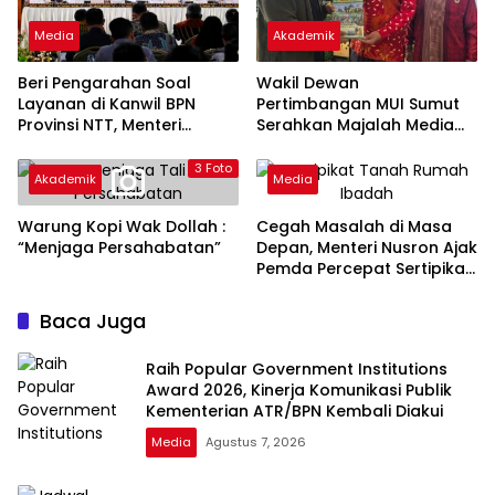
Media
Akademik
Beri Pengarahan Soal
Wakil Dewan
Layanan di Kanwil BPN
Pertimbangan MUI Sumut
Provinsi NTT, Menteri
Serahkan Majalah Media
Nusron: Gunakan Sudut
Ulama ke Wamen dan
Pandang Masyarakat
Ketum PP Persis di Balige
3 Foto
Akademik
Media
Warung Kopi Wak Dollah :
Cegah Masalah di Masa
“Menjaga Persahabatan”
Depan, Menteri Nusron Ajak
Pemda Percepat Sertipikasi
Tanah Rumah Ibadah di
NTT
Baca Juga
Raih Popular Government Institutions
Award 2026, Kinerja Komunikasi Publik
Kementerian ATR/BPN Kembali Diakui
Media
Agustus 7, 2026