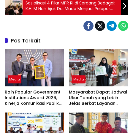
Sosialisasi 4 Pilar MPR RI di Serdang Bedagai:
K.H. M Nuh Ajak Dai Muda Menjadi Pelopor
Kebaikan
Pos Terkait
Media
Media
Raih Popular Government
Masyarakat Dapat Jadwal
Institutions Award 2026,
Ukur Tanah yang Lebih
Kinerja Komunikasi Publik
Jelas Berkat Layanan
Kementerian ATR/BPN
Pengukuran Terjadwal
Kembali Diakui