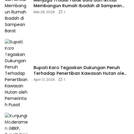
Menjaga Tradisi Tulak Bala dan Ikhtiar
Membangun Rumah Ibadah di Sampean
Barat
Mei 28, 2026
1
Bupati Karo Tegaskan Dukungan Penuh
Terhadap Penertiban Kawasan Hutan oleh
Pemerintah Pusat
April 17, 2026
1