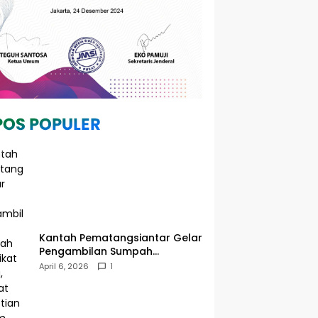
Kantah Pematangsiantar Gelar
Pengambilan Sumpah
Sertipikat Hilang, Perkuat
April 6, 2026
1
Kepastian Hukum Pertanahan