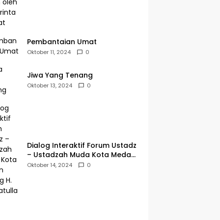
Pembantaian Umat
Oktober 11, 2024
0
Jiwa Yang Tenang
Oktober 13, 2024
0
Dialog Interaktif Forum Ustadz
– Ustadzah Muda Kota Medan
Bareng H. Hidayatullah
Oktober 14, 2024
0