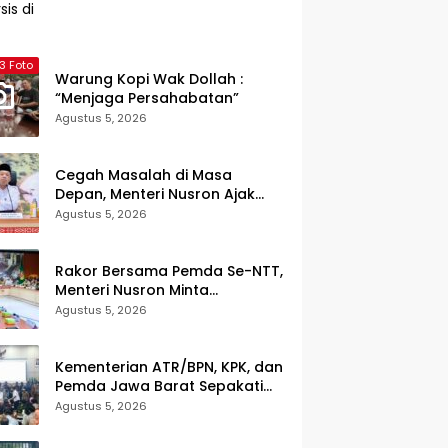
3 Foto
Warung Kopi Wak Dollah :
“Menjaga Persahabatan”
Agustus 5, 2026
Cegah Masalah di Masa
Depan, Menteri Nusron Ajak
Pemda Percepat Sertipikasi
Agustus 5, 2026
Tanah Rumah Ibadah di NTT
Rakor Bersama Pemda Se-NTT,
Menteri Nusron Minta
Dukungan Kepala Daerah
Agustus 5, 2026
Wujudkan Transformasi
Layanan Pertanahan
Kementerian ATR/BPN, KPK, dan
Pemda Jawa Barat Sepakati
Kerja Sama dalam Upaya
Agustus 5, 2026
Pencegahan Korupsi serta
Penguatan Ekonomi Daerah