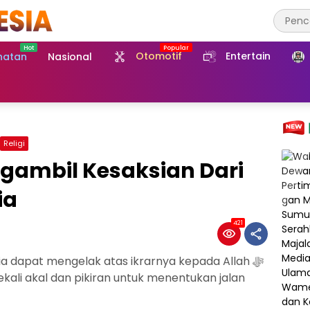
Otomotif
Entertain
hatan
Nasional
Religi
ia
421
a dapat mengelak atas ikrarnya kepada Allah ﷻ
ekali akal dan pikiran untuk menentukan jalan