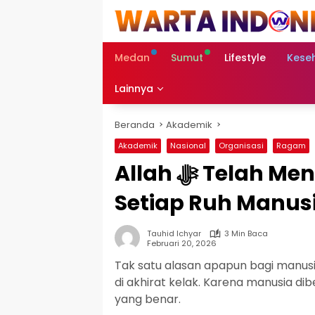
Langsung
ke
konten
Medan
Sumut
Lifestyle
Kese
Lainnya
Beranda
Akademik
Akademik
Nasional
Organisasi
Ragam
Allah ﷻ Telah Mengambil Kesaksian Dari
Setiap Ruh Manus
Tauhid Ichyar
3 Min Baca
Februari 20, 2026
Tak satu alasan apapun bagi manusi
di akhirat kelak. Karena manusia dib
yang benar.