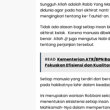
Sungguh Allah adalah Rabb Yang Maha Agung. Allah ﷻ m
didunia agar pada hari akhirat nant
mengingkari tentang ke-Tauhid-an.
Tidak ada alasan bagi setiap insan bis
akhirat kelak. Karena manusia dibek
benar. Allah ﷻ juga mengutus Nabi dan Rasul-Nya untuk mengingatkan kembali
tentang perjanjian tersebut.
READ
Kementerian ATR/BPN Ba
Fokuskan Efisiensi dan Kualit
Setiap manusia yang terdiri dari 
pada hakikatnya lahir dalam keadaan
Ini merupakan warisan Robbani seka
menentukan eksistensi setiap insan
Mahkamah-Nya dalam mempertanggu