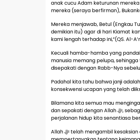
anak cucu Adam keturunan mereka 
mereka (seraya berfirman), Bukank
Mereka menjawab, Betul (Engkau Tuh
demikian itu) agar di hari Kiamat k
kami lengah terhadap ini,”(QS. Al-A’r
Kecuali hamba-hamba yang pandai b
manusia memang pelupa, sehingga t
disepakati dengan Rabb-Nya sebelum
Padahal kita tahu bahwa janji adal
konsekwensi ucapan yang telah diik
Bilamana kita semua mau mengingat,
dan sepakati dengan Allah ﷻ, sebagaimana disebut dalam Al-Quran maka
Allah ﷻ telah mengambil kesaksian dari setiap jiwa atau ruh manusia. Allah
mempertanyakan tentang keimanan k