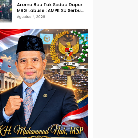
Aroma Bau Tak Sedap Dapur
MBG Labusel: AMPK SU Serbu
Kejati Sumut, Desak Usut
Agustus 4, 2026
Dugaan Pungli dan Dapur
Ilegal