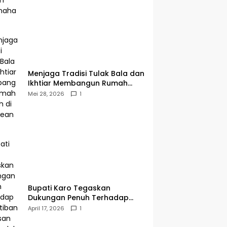
Menjaga Tradisi Tulak Bala dan
Ikhtiar Membangun Rumah
Ibadah di Sampean Barat
Mei 28, 2026
1
Bupati Karo Tegaskan
Dukungan Penuh Terhadap
Penertiban Kawasan Hutan
April 17, 2026
1
oleh Pemerintah Pusat