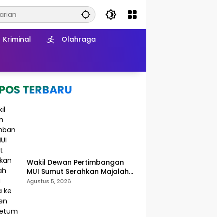
Kriminal
Olahraga
Wakil Dewan Pertimbangan
MUI Sumut Serahkan Majalah
Media Ulama ke Wamen dan
Agustus 5, 2026
Ketum PP Persis di Balige