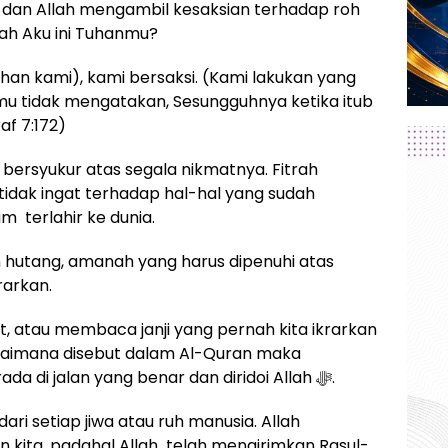
dan Allah mengambil kesaksian terhadap roh
ah Aku ini Tuhanmu?
an kami), kami bersaksi. (Kami lakukan yang
amu tidak mengatakan, Sesungguhnya ketika itub
af 7:172)
ersyukur atas segala nikmatnya. Fitrah
idak ingat terhadap hal-hal yang sudah
 terlahir ke dunia.
ah hutang, amanah yang harus dipenuhi atas
rarkan.
 atau membaca janji yang pernah kita ikrarkan
perjalanan hidup kita senantiasa berada di jalan yang benar dan diridoi Allah ﷻ.
ita, padahal Allah telah mengirimkan Rasul-