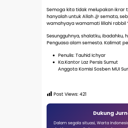
Semoga kita tidak melupakan ikrar t
hanyalah untuk Allah ﷻ semata, sebagaimana do’a kita, “Inna shalati wanusuki
wamahyaya wamamati lillahi rabbil ‘
Sesungguhnya, shalatku, ibadahku, h
Penguasa alam semesta. Kalimat pe
Penulis: Tauhid Ichyar
Ka.Kantor Laz Persis Sumut
Anggota Komisi Sosben MUI Su
Post Views:
421
Dukung Jurn
Dalam segala situasi, Warta Indones