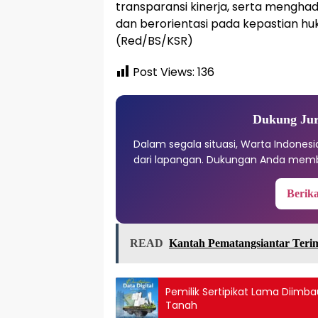
transparansi kinerja, serta mengha
dan berorientasi pada kepastian hu
(Red/BS/KSR)
Post Views:
136
Dukung Jur
Dalam segala situasi, Warta Indones
dari lapangan. Dukungan Anda memb
Berika
READ
Kantah Pematangsiantar Teri
Pemilik Sertipikat Lama Diimb
Tanah