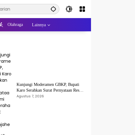
Olahraga
Lainnya
Kunjungi Moderamen GBKP, Bupati
Karo Serahkan Surat Pernyataan Resmi
Penyerahan Aset RSUD Kabanjahe
Agustus 7, 2026