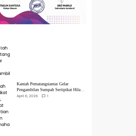
Kantah Pematangsiantar Gelar
Pengambilan Sumpah Sertipikat Hilang,
Perkuat Kepastian Hukum Pertanahan
April 6, 2026
1