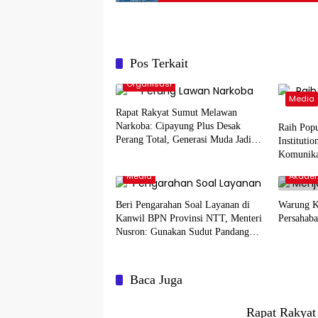
Pos Terkait
Organisasi
Media
Rapat Rakyat Sumut Melawan
Narkoba: Cipayung Plus Desak
Raih Pop
Perang Total, Generasi Muda Jadi
Instituti
Benteng Utama
Komunika
ATR/BPN 
Media
Akade
Beri Pengarahan Soal Layanan di
Warung K
Kanwil BPN Provinsi NTT, Menteri
Persahaba
Nusron: Gunakan Sudut Pandang
Masyarakat
Baca Juga
Rapat Rakyat