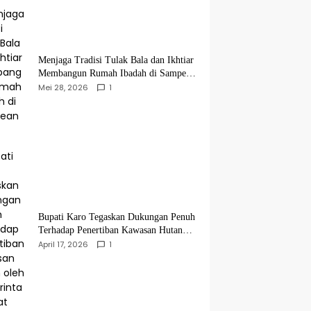
Menjaga Tradisi Tulak Bala dan Ikhtiar
Membangun Rumah Ibadah di Sampean
Barat
Mei 28, 2026
1
Bupati Karo Tegaskan Dukungan Penuh
Terhadap Penertiban Kawasan Hutan
oleh Pemerintah Pusat
April 17, 2026
1