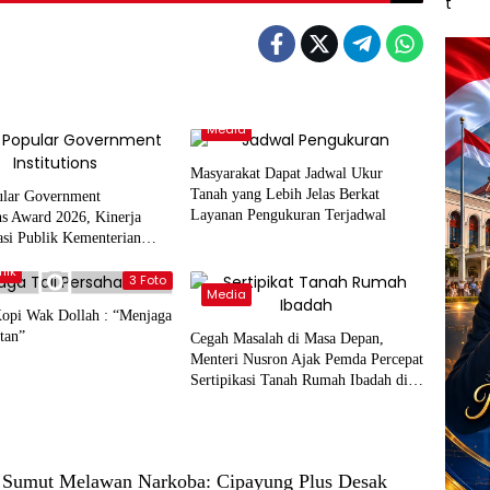
Media
Masyarakat Dapat Jadwal Ukur
Tanah yang Lebih Jelas Berkat
ular Government
Layanan Pengukuran Terjadwal
ons Award 2026, Kinerja
si Publik Kementerian
Kembali Diakui
mik
3 Foto
Media
opi Wak Dollah : “Menjaga
tan”
Cegah Masalah di Masa Depan,
Menteri Nusron Ajak Pemda Percepat
Sertipikasi Tanah Rumah Ibadah di
NTT
 Sumut Melawan Narkoba: Cipayung Plus Desak