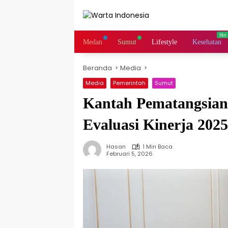
Langsung
ke
konten
Medan
Sumut
Lifestyle
Kesehatan
Beranda
Media
Media
Pemerintah
Sumut
Kantah Pematangsiant
Evaluasi Kinerja 202
Hasan
1 Min Baca
Februari 5, 2026