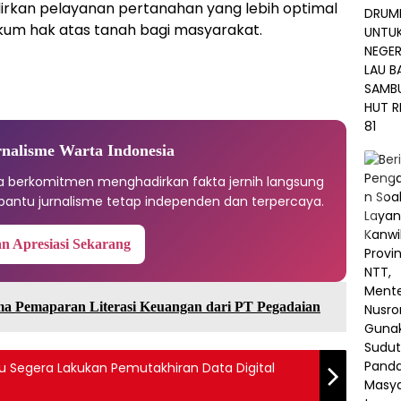
dirkan pelayanan pertanahan yang lebih optimal
kum hak atas tanah bagi masyarakat.
nalisme Warta Indonesia
ia berkomitmen menghadirkan fakta jernih langsung
antu jurnalisme tetap independen dan terpercaya.
n Apresiasi Sekarang
ma Pemaparan Literasi Keuangan dari PT Pegadaian
au Segera Lakukan Pemutakhiran Data Digital