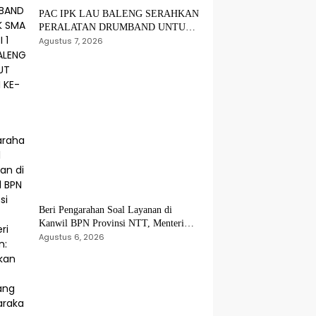
PAC IPK LAU BALENG SERAHKAN
PERALATAN DRUMBAND UNTUK
SMA NEGERI 1 LAU BALENG
Agustus 7, 2026
SAMBUT HUT RI KE-81
Beri Pengarahan Soal Layanan di
Kanwil BPN Provinsi NTT, Menteri
Nusron: Gunakan Sudut Pandang
Agustus 6, 2026
Masyarakat