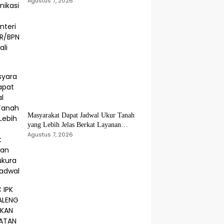
Publik Kementerian ATR/BPN Kembali
Agustus 7, 2026
Diakui
Masyarakat Dapat Jadwal Ukur Tanah
yang Lebih Jelas Berkat Layanan
Pengukuran Terjadwal
Agustus 7, 2026