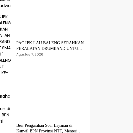
PAC IPK LAU BALENG SERAHKAN
PERALATAN DRUMBAND UNTUK
SMA NEGERI 1 LAU BALENG
Agustus 7, 2026
SAMBUT HUT RI KE-81
Beri Pengarahan Soal Layanan di
Kanwil BPN Provinsi NTT, Menteri