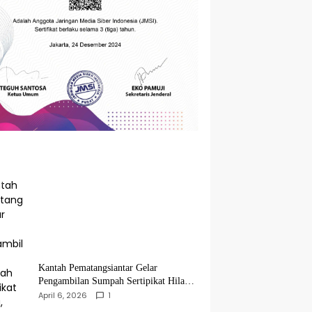
Kantah Pematangsiantar Gelar
Pengambilan Sumpah Sertipikat Hilang,
Perkuat Kepastian Hukum Pertanahan
April 6, 2026
1