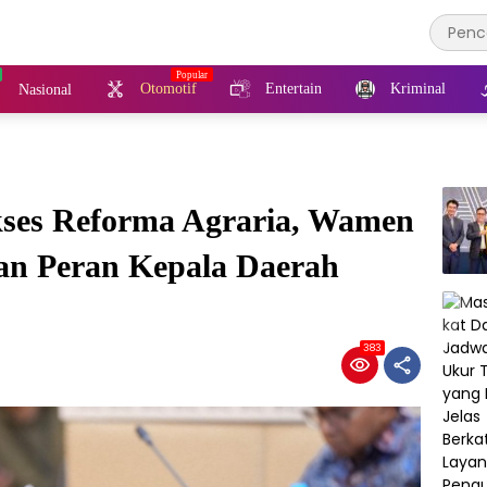
Otomotif
Entertain
Kriminal
Nasional
kses Reforma Agraria, Wamen
an Peran Kepala Daerah
383