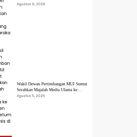
Nusron: Gunakan Sudut Pandang
Agustus 6, 2026
Masyarakat
Wakil Dewan Pertimbangan MUI Sumut
Serahkan Majalah Media Ulama ke
Wamen dan Ketum PP Persis di Balige
Agustus 5, 2026