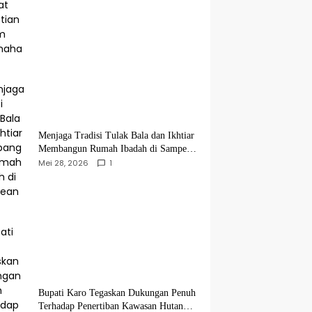
Menjaga Tradisi Tulak Bala dan Ikhtiar
Membangun Rumah Ibadah di Sampean
Barat
Mei 28, 2026
1
Bupati Karo Tegaskan Dukungan Penuh
Terhadap Penertiban Kawasan Hutan