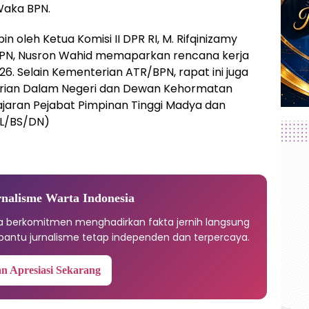
aka BPN.
 oleh Ketua Komisi II DPR RI, M. Rifqinizamy
 BPN, Nusron Wahid memaparkan rencana kerja
6. Selain Kementerian ATR/BPN, rapat ini juga
nterian Dalam Negeri dan Dewan Kehormatan
jajaran Pejabat Pimpinan Tinggi Madya dan
EL/BS/DN)
nalisme Warta Indonesia
ia berkomitmen menghadirkan fakta jernih langsung
antu jurnalisme tetap independen dan terpercaya.
n Apresiasi Sekarang