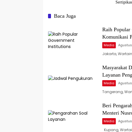
Sertipika
NTT
Baca Juga
Raih Popular 
Komunikasi P
Media
Agustus
Jakarta, Wartai
Masyarakat D
Layanan Peng
Media
Agustus
Tangerang, War
Beri Pengara
Menteri Nusr
Media
Agustus
Kupang, Wartain