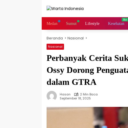
Langsung
ke
konten
Medan
Sumut
Lifestyle
Kesehatan
Beranda
Nasional
Nasional
Perbanyak Cerita Su
Ossy Dorong Penguat
dalam GTRA
Hasan
2 Min Baca
September 18, 2025