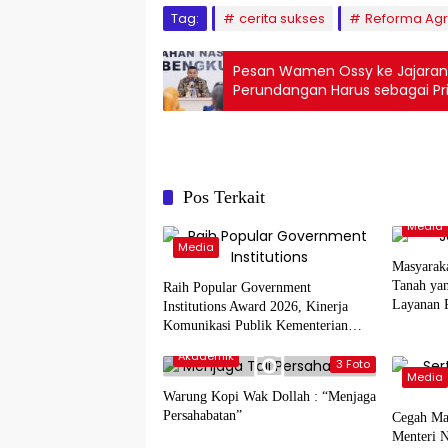
Tag:
cerita sukses
Reforma Agr
Pesan Wamen Ossy ke Jajaran K
Perundangan Harus sebagai Pri
Pos Terkait
Media
Media
Masyarak
Tanah yan
Raih Popular Government
Layanan 
Institutions Award 2026, Kinerja
Komunikasi Publik Kementerian
ATR/BPN Kembali Diakui
Akademik
3 Foto
Media
Warung Kopi Wak Dollah : “Menjaga
Persahabatan”
Cegah Ma
Menteri 