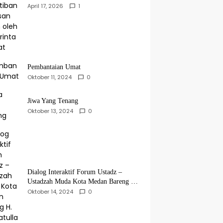
oleh Pemerintah Pusat
April 17, 2026
1
Pembantaian Umat
Oktober 11, 2024
0
Jiwa Yang Tenang
Oktober 13, 2024
0
Dialog Interaktif Forum Ustadz –
Ustadzah Muda Kota Medan Bareng H.
Hidayatullah
Oktober 14, 2024
0