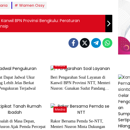
aria
Wamen Ossy
anwil BPN Provinsi Bengkulu: Peraturan
nsip
Media
at Dapat Jadwal Ukur
Beri Pengarahan Soal Layanan di
g Lebih Jelas Berkat
Kanwil BPN Provinsi NTT, Menteri
Pengukuran Terjadwal
Nusron: Gunakan Sudut Pandang
Masyarakat
Media
salah di Masa Depan,
Rakor Bersama Pemda Se-NTT,
Nusron Ajak Pemda Percepat
Menteri Nusron Minta Dukungan