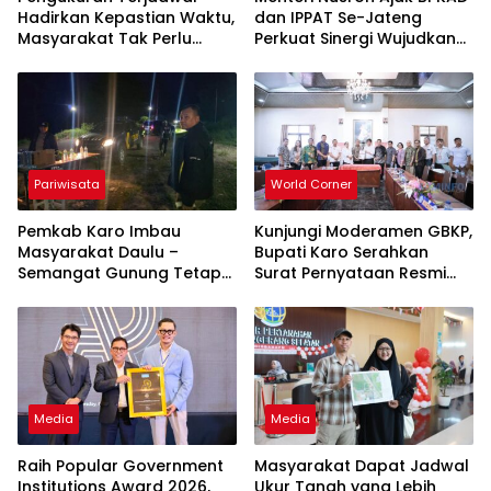
Hadirkan Kepastian Waktu,
dan IPPAT Se-Jateng
Masyarakat Tak Perlu
Perkuat Sinergi Wujudkan
Lama Menunggu Layanan
Transformasi Layanan
Pertanahan
Pertanahan
Pariwisata
World Corner
Pemkab Karo Imbau
Kunjungi Moderamen GBKP,
Masyarakat Daulu –
Bupati Karo Serahkan
Semangat Gunung Tetap
Surat Pernyataan Resmi
Tenang Pasca Penertiban
Penyerahan Aset RSUD
Pungli
Kabanjahe
Media
Media
Raih Popular Government
Masyarakat Dapat Jadwal
Institutions Award 2026,
Ukur Tanah yang Lebih