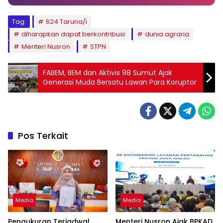
Tag:
624 Taruna/i
diharapkan dapat berkontribusi
dunia agraria
Menteri Nusron
STPN
FABEM, BEM dan Aktivis 98 Sumut Ajak
Generasi Muda Bersatu Lawan Para Koruptor
Pos Terkait
Media
Media
Pengukuran Terjadwal
Menteri Nusron Ajak BPKAD