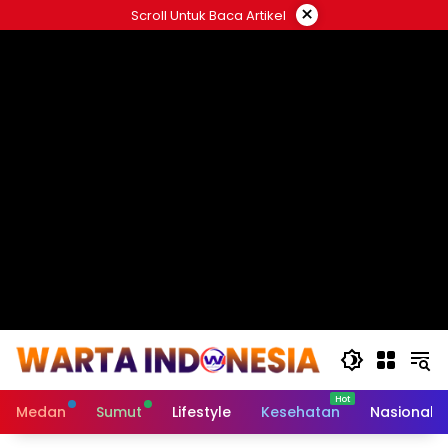
Langsung
×
Scroll Untuk Baca Artikel
ke
#
konten
Medan
Sumut
Lifestyle
Kesehatan
Nasional