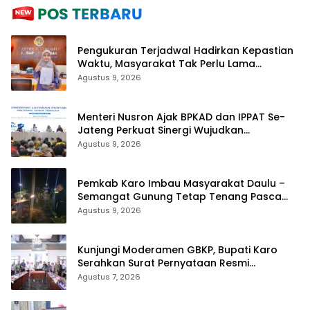
Pengukuran Terjadwal Hadirkan Kepastian
Waktu, Masyarakat Tak Perlu Lama
Menunggu Layanan Pertanahan
Agustus 9, 2026
Menteri Nusron Ajak BPKAD dan IPPAT Se-
Jateng Perkuat Sinergi Wujudkan
Transformasi Layanan Pertanahan
Agustus 9, 2026
Pemkab Karo Imbau Masyarakat Daulu –
Semangat Gunung Tetap Tenang Pasca
Penertiban Pungli
Agustus 9, 2026
Kunjungi Moderamen GBKP, Bupati Karo
Serahkan Surat Pernyataan Resmi
Penyerahan Aset RSUD Kabanjahe
Agustus 7, 2026