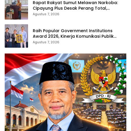
Rapat Rakyat Sumut Melawan Narkoba:
Cipayung Plus Desak Perang Total,
Generasi Muda Jadi Benteng Utama
Agustus 7, 2026
Raih Popular Government Institutions
Award 2026, Kinerja Komunikasi Publik
Kementerian ATR/BPN Kembali Diakui
Agustus 7, 2026