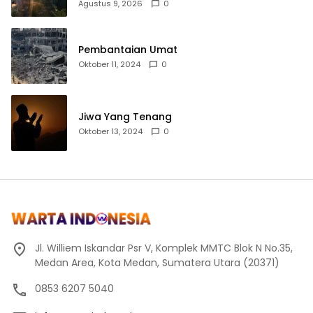
Penertiban Pungli
Agustus 9, 2026
0
Pembantaian Umat
Oktober 11, 2024
0
Jiwa Yang Tenang
Oktober 13, 2024
0
Jl. Williem Iskandar Psr V, Komplek MMTC Blok N No.35,
Medan Area, Kota Medan, Sumatera Utara (20371)
0853 6207 5040