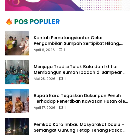
Kantah Pematangsiantar Gelar
Pengambilan Sumpah Sertipikat Hilang,
Perkuat Kepastian Hukum Pertanahan
April 6, 2026
1
Menjaga Tradisi Tulak Bala dan Ikhtiar
Membangun Rumah Ibadah di Sampean
Barat
Mei 28, 2026
1
Bupati Karo Tegaskan Dukungan Penuh
Terhadap Penertiban Kawasan Hutan oleh
Pemerintah Pusat
April 17, 2026
1
Pemkab Karo Imbau Masyarakat Daulu –
Semangat Gunung Tetap Tenang Pasca