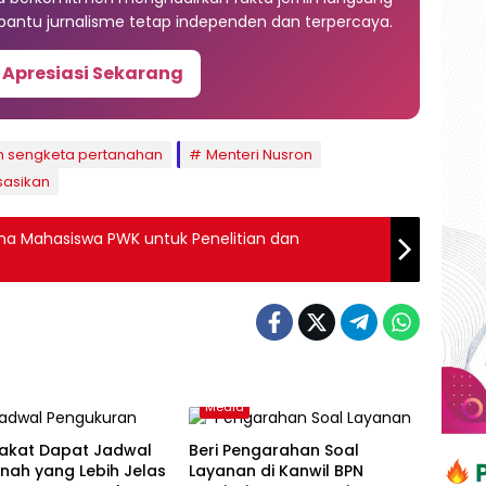
antu jurnalisme tetap independen dan terpercaya.
 Apresiasi Sekarang
 sengketa pertanahan
Menteri Nusron
isasikan
a Mahasiswa PWK untuk Penelitian dan
Media
akat Dapat Jadwal
Beri Pengarahan Soal
nah yang Lebih Jelas
Layanan di Kanwil BPN