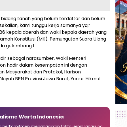
g-bidang tanah yang belum terdaftar dan belum
 sekalian, kami tunggu kerja samanya ya,”
86 kepala daerah dan wakil kepala daerah yang
kamah Konstitusi (MK), Pemungutan Suara Ulang
da gelombang I.
hadir sebagai narasumber, Wakil Menteri
ron hadir dalam kesempatan ini dengan
an Masyarakat dan Protokol, Harison
layah BPN Provinsi Jawa Barat, Yuniar Hikmat
alisme Warta Indonesia
ia berkomitmen menghadirkan fakta jernih langsung