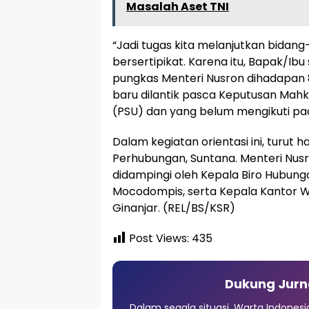
Masalah Aset TNI
“Jadi tugas kita melanjutkan bidan
bersertipikat. Karena itu, Bapak/Ibu
pungkas Menteri Nusron dihadapan 
baru dilantik pasca Keputusan Mah
(PSU) dan yang belum mengikuti pa
Dalam kegiatan orientasi ini, turut 
Perhubungan, Suntana. Menteri Nus
didampingi oleh Kepala Biro Hubung
Mocodompis, serta Kepala Kantor Wi
Ginanjar. (REL/BS/KSR)
Post Views:
435
Dukung Jurn
Dalam segala situasi, Warta Indones