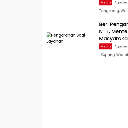
Media
Agustus
Tangerang, War
Beri Penga
NTT, Mente
Masyaraka
Media
Agustus
Kupang, Wartain