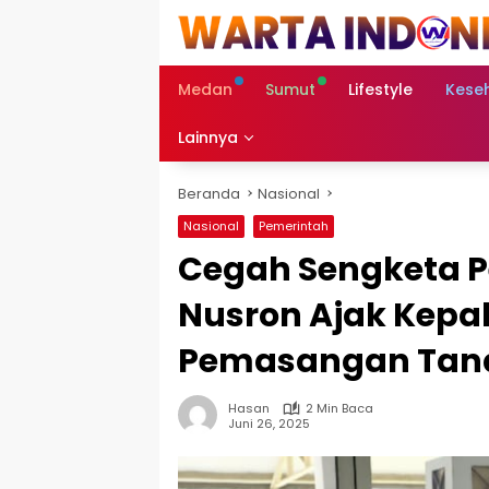
Langsung
ke
konten
Medan
Sumut
Lifestyle
Kese
Lainnya
Beranda
Nasional
Nasional
Pemerintah
Cegah Sengketa P
Nusron Ajak Kepal
Pemasangan Tand
Hasan
2 Min Baca
Juni 26, 2025