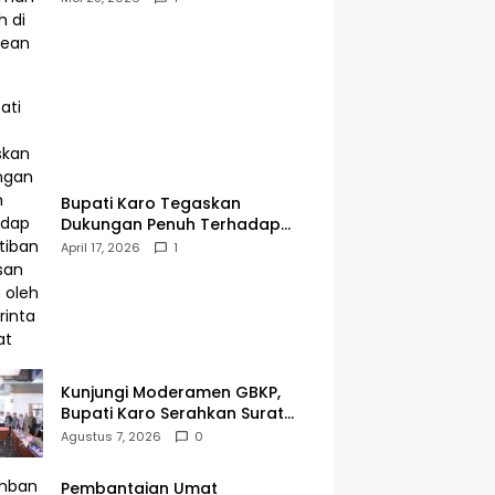
Bupati Karo Tegaskan
Dukungan Penuh Terhadap
Penertiban Kawasan Hutan
April 17, 2026
1
oleh Pemerintah Pusat
Kunjungi Moderamen GBKP,
Bupati Karo Serahkan Surat
Pernyataan Resmi Penyerahan
Agustus 7, 2026
0
Aset RSUD Kabanjahe
Pembantaian Umat