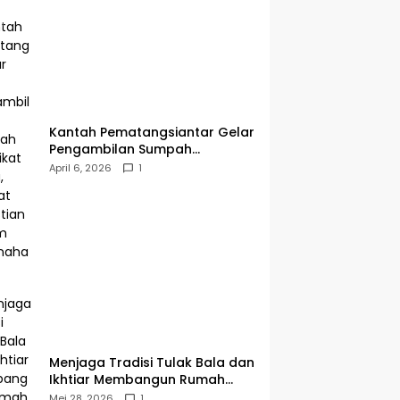
Kantah Pematangsiantar Gelar
Pengambilan Sumpah
Sertipikat Hilang, Perkuat
April 6, 2026
1
Kepastian Hukum Pertanahan
Menjaga Tradisi Tulak Bala dan
Ikhtiar Membangun Rumah
Ibadah di Sampean Barat
Mei 28, 2026
1