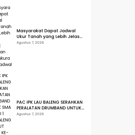
Masyarakat Dapat Jadwal
Ukur Tanah yang Lebih Jelas
Berkat Layanan Pengukuran
Agustus 7, 2026
Terjadwal
PAC IPK LAU BALENG SERAHKAN
PERALATAN DRUMBAND UNTUK
SMA NEGERI 1 LAU BALENG
Agustus 7, 2026
SAMBUT HUT RI KE-81