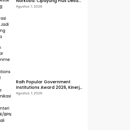
Narkoba: Cipayung Plus Desak
Perang Total, Generasi Muda
Agustus 7, 2026
Jadi Benteng Utama
Raih Popular Government
Institutions Award 2026, Kinerja
Komunikasi Publik Kementerian
Agustus 7, 2026
ATR/BPN Kembali Diakui