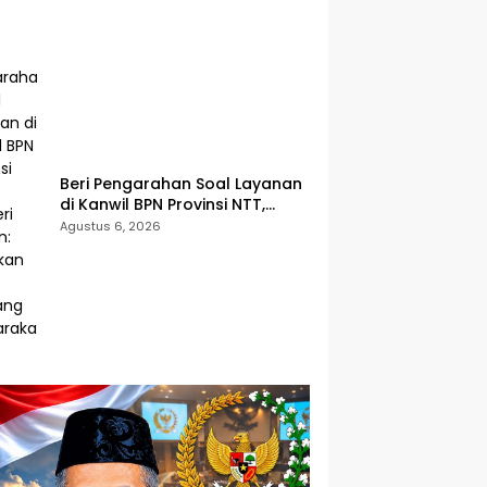
Beri Pengarahan Soal Layanan
di Kanwil BPN Provinsi NTT,
Menteri Nusron: Gunakan Sudut
Agustus 6, 2026
Pandang Masyarakat