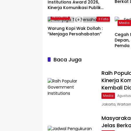
Berkat
Institutions Award 2026,
Terjad
Kinerja Komunikasi Publik
Kementerian ATR/BPN
Akademik
Kembali Diakui
3 Foto
Media
Warung Kopi Wak Dollah :
“Menjaga Persahabatan”
Cegah 
Depan, 
Pemda P
Tanah 
Baca Juga
Raih Popul
Kinerja Ko
Kembali Di
Media
Agustus
Jakarta, Wartai
Masyarakat
Jelas Berk