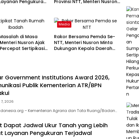
 Layanan Pengukuran
Provinsi NTT, Menteri Nusron:
wal
Gunakan Sudut Pandang
Masyarakat
Media
Masalah di Masa
Rakor Bersama Pemda Se-
Menteri Nusron Ajak
NTT, Menteri Nusron Minta
ercepat Sertipikasi
Dukungan Kepala Daerah
Rumah Ibadah di NTT
Wujudkan Transformasi
Layanan Pertanahan
ar Government Institutions Award 2026,
munikasi Publik Kementerian ATR/BPN
akui
 7, 2026
ndonesia.org – Kementerian Agraria dan Tata Ruang/Badan…
 Dapat Jadwal Ukur Tanah yang Lebih
at Layanan Pengukuran Terjadwal