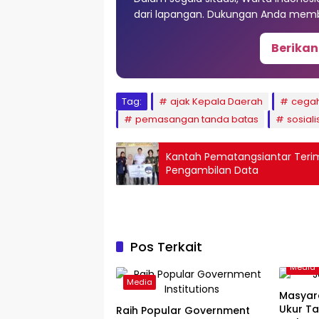
dari lapangan. Dukungan Anda memb
Berikan
Tag:
ajak Kepala Daerah
cegah
pemasangan tanda batas
sosial
Kantah Pematangsiantar Terim
Pengambilan Data
Pos Terkait
Media
Media
Masyar
Ukur Ta
Raih Popular Government