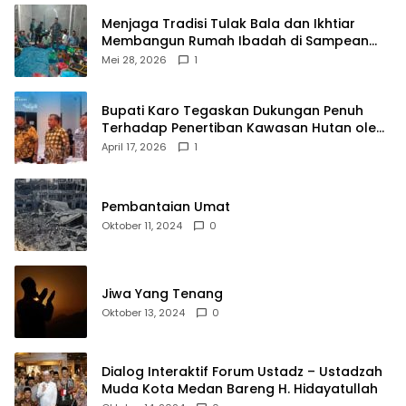
Menjaga Tradisi Tulak Bala dan Ikhtiar
Membangun Rumah Ibadah di Sampean
Barat
Mei 28, 2026
1
Bupati Karo Tegaskan Dukungan Penuh
Terhadap Penertiban Kawasan Hutan oleh
Pemerintah Pusat
April 17, 2026
1
Pembantaian Umat
Oktober 11, 2024
0
Jiwa Yang Tenang
Oktober 13, 2024
0
Dialog Interaktif Forum Ustadz – Ustadzah
Muda Kota Medan Bareng H. Hidayatullah