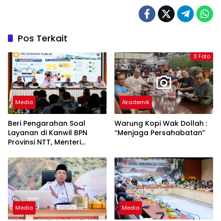
Pos Terkait
3 Foto
Media
Akademik
Beri Pengarahan Soal
Warung Kopi Wak Dollah :
Layanan di Kanwil BPN
“Menjaga Persahabatan”
Provinsi NTT, Menteri
Nusron: Gunakan Sudut
Pandang Masyarakat
Media
Media