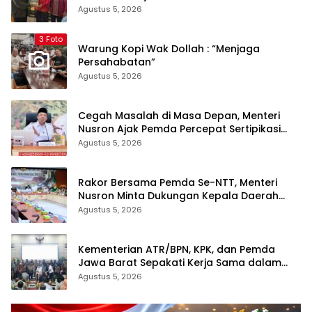
dan Ketum PP Persis di Balige
Agustus 5, 2026
3 Foto
Warung Kopi Wak Dollah : “Menjaga
Persahabatan”
Agustus 5, 2026
Cegah Masalah di Masa Depan, Menteri
Nusron Ajak Pemda Percepat Sertipikasi
Tanah Rumah Ibadah di NTT
Agustus 5, 2026
Rakor Bersama Pemda Se-NTT, Menteri
Nusron Minta Dukungan Kepala Daerah
Wujudkan Transformasi Layanan
Agustus 5, 2026
Pertanahan
Kementerian ATR/BPN, KPK, dan Pemda
Jawa Barat Sepakati Kerja Sama dalam
Upaya Pencegahan Korupsi serta
Agustus 5, 2026
Penguatan Ekonomi Daerah