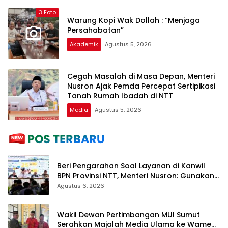
3 Foto
Warung Kopi Wak Dollah : “Menjaga
Persahabatan”
Akademik
Agustus 5, 2026
Cegah Masalah di Masa Depan, Menteri
Nusron Ajak Pemda Percepat Sertipikasi
Tanah Rumah Ibadah di NTT
Media
Agustus 5, 2026
Beri Pengarahan Soal Layanan di Kanwil
BPN Provinsi NTT, Menteri Nusron: Gunakan
Sudut Pandang Masyarakat
Agustus 6, 2026
Wakil Dewan Pertimbangan MUI Sumut
Serahkan Majalah Media Ulama ke Wamen