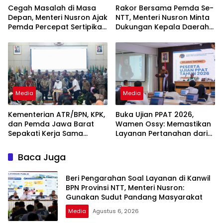
Cegah Masalah di Masa
Rakor Bersama Pemda Se-
Depan, Menteri Nusron Ajak
NTT, Menteri Nusron Minta
Pemda Percepat Sertipikasi
Dukungan Kepala Daerah
Tanah Rumah Ibadah di
Wujudkan Transformasi
NTT
Layanan Pertanahan
Media
Media
Kementerian ATR/BPN, KPK,
Buka Ujian PPAT 2026,
dan Pemda Jawa Barat
Wamen Ossy: Memastikan
Sepakati Kerja Sama
Layanan Pertanahan dari
dalam Upaya Pencegahan
PPAT yang Kompeten,
Korupsi serta Penguatan
Profesional dan
Baca Juga
Ekonomi Daerah
Berintegritas
Beri Pengarahan Soal Layanan di Kanwil
BPN Provinsi NTT, Menteri Nusron:
Gunakan Sudut Pandang Masyarakat
Media
Agustus 6, 2026