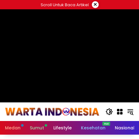
Langsung
×
Scroll Untuk Baca Artikel
ke
#
konten
Medan
Sumut
Lifestyle
Kesehatan
Nasional