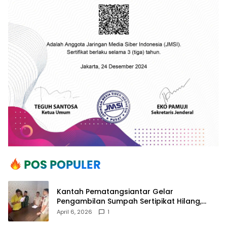
Kantah Pematangsiantar Gelar
Pengambilan Sumpah Sertipikat Hilang,
Perkuat Kepastian Hukum Pertanahan
April 6, 2026
1