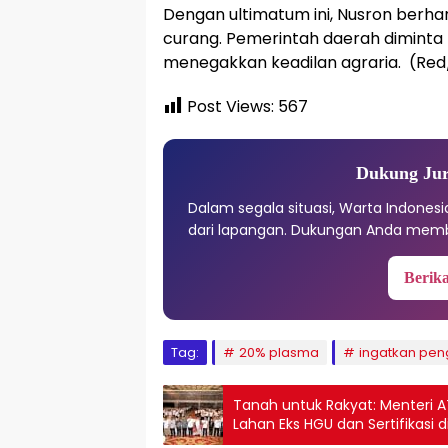
Dengan ultimatum ini, Nusron berha
curang. Pemerintah daerah diminta
menegakkan keadilan agraria. (Red
Post Views:
567
Dukung Jur
Dalam segala situasi, Warta Indones
dari lapangan. Dukungan Anda memb
Berika
Tag:
20% plasma
ingatkan pen
Tanah untuk Rakyat: Menteri
Lahan Eks HGU dan Sertifikasi 