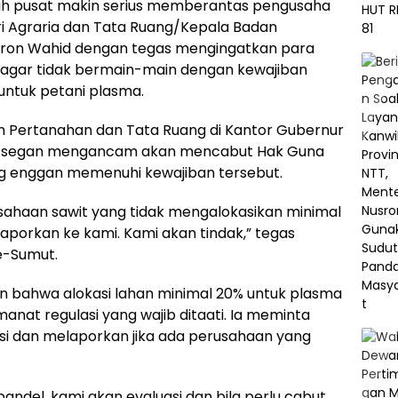
h pusat makin serius memberantas pengusaha
ri Agraria dan Tata Ruang/Kepala Badan
sron Wahid dengan tegas mengingatkan para
 agar tidak bermain-main dengan kewajiban
untuk petani plasma.
n Pertanahan dan Tata Ruang di Kantor Gubernur
ak segan mengancam akan mencabut Hak Guna
g enggan memenuhi kewajiban tersebut.
sahaan sawit yang tidak mengalokasikan minimal
aporkan ke kami. Kami akan tindak,” tegas
e-Sumut.
kan bahwa alokasi lahan minimal 20% untuk plasma
nat regulasi yang wajib ditaati. Ia meminta
si dan melaporkan jika ada perusahaan yang
andel, kami akan evaluasi dan bila perlu cabut