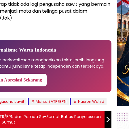
rap tidak ada lagi pengusaha sawit yang bermain
 menjadi mata dan telinga pusat dalam
/Jok)
nalisme Warta Indonesia
ia berkomitmen menghadirkan fakta jernih langsung
antu jurnalisme tetap independen dan terpercaya.
n Apresiasi Sekarang
gusaha sawit
Menteri ATR/BPN
Nusron Wahid
 ATR/BPN dan Pemda Se-Sumut Bahas Penyelesaian
di Sumut