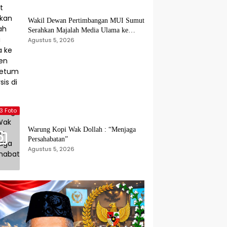
Wakil Dewan Pertimbangan MUI Sumut
Serahkan Majalah Media Ulama ke
Wamen dan Ketum PP Persis di Balige
Agustus 5, 2026
3 Foto
Warung Kopi Wak Dollah : “Menjaga
Persahabatan”
Agustus 5, 2026