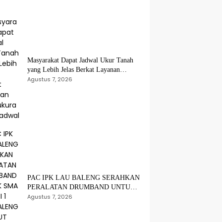
Masyarakat Dapat Jadwal Ukur Tanah
yang Lebih Jelas Berkat Layanan
Pengukuran Terjadwal
Agustus 7, 2026
PAC IPK LAU BALENG SERAHKAN
PERALATAN DRUMBAND UNTUK
SMA NEGERI 1 LAU BALENG
Agustus 7, 2026
SAMBUT HUT RI KE-81