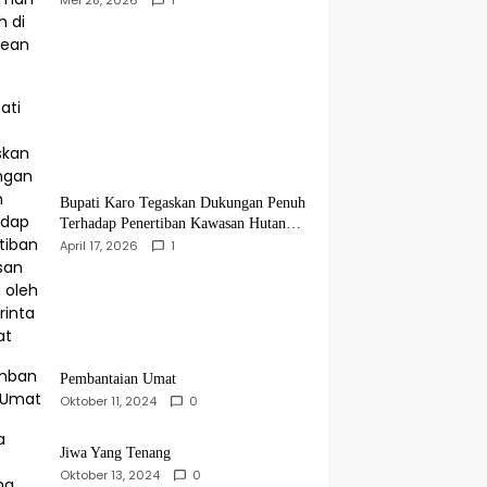
Bupati Karo Tegaskan Dukungan Penuh
Terhadap Penertiban Kawasan Hutan
oleh Pemerintah Pusat
April 17, 2026
1
Pembantaian Umat
Oktober 11, 2024
0
Jiwa Yang Tenang
Oktober 13, 2024
0