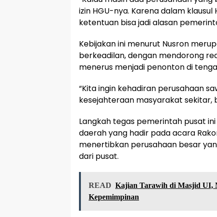
izin HGU-nya. Karena dalam klausul
ketentuan bisa jadi alasan pemerinta
Kebijakan ini menurut Nusron merup
berkeadilan, dengan mendorong redis
menerus menjadi penonton di teng
“Kita ingin kehadiran perusahaan 
kesejahteraan masyarakat sekitar, 
Langkah tegas pemerintah pusat in
daerah yang hadir pada acara Rakor
menertibkan perusahaan besar yan
dari pusat.
READ
Kajian Tarawih di Masjid UI,
Kepemimpinan