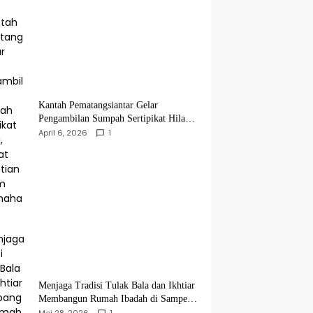
Kantah Pematangsiantar Gelar
Pengambilan Sumpah Sertipikat Hilang,
Perkuat Kepastian Hukum Pertanahan
April 6, 2026
1
Menjaga Tradisi Tulak Bala dan Ikhtiar
Membangun Rumah Ibadah di Sampean
Barat
Mei 28, 2026
1