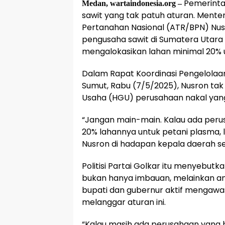
Pemerinta
Medan, wartaindonesia.org –
sawit yang tak patuh aturan. Mente
Pertanahan Nasional (ATR/BPN) Nu
pengusaha sawit di Sumatera Utara
mengalokasikan lahan minimal 20% 
Dalam Rapat Koordinasi Pengelolaa
Sumut, Rabu (7/5/2025), Nusron t
Usaha (HGU) perusahaan nakal yan
“Jangan main-main. Kalau ada peru
20% lahannya untuk petani plasma, l
Nusron di hadapan kepala daerah s
Politisi Partai Golkar itu menyebut
bukan hanya imbauan, melainkan ama
bupati dan gubernur aktif mengawa
melanggar aturan ini.
“Kalau masih ada perusahaan yang b