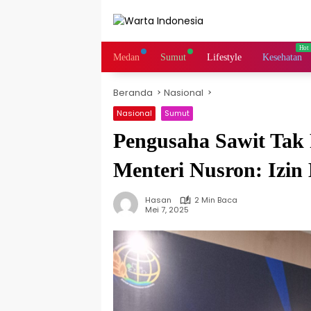
Langsung
ke
konten
Medan
Sumut
Lifestyle
Kesehatan
Beranda
Nasional
Nasional
Sumut
Pengusaha Sawit Tak 
Menteri Nusron: Izi
Hasan
2 Min Baca
Mei 7, 2025