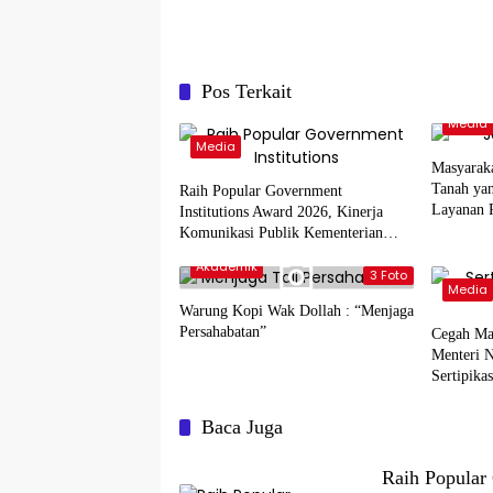
Pos Terkait
Media
Media
Masyarak
Tanah yan
Raih Popular Government
Layanan 
Institutions Award 2026, Kinerja
Komunikasi Publik Kementerian
ATR/BPN Kembali Diakui
Akademik
3 Foto
Media
Warung Kopi Wak Dollah : “Menjaga
Persahabatan”
Cegah Ma
Menteri 
Sertipika
NTT
Baca Juga
Raih Popular 