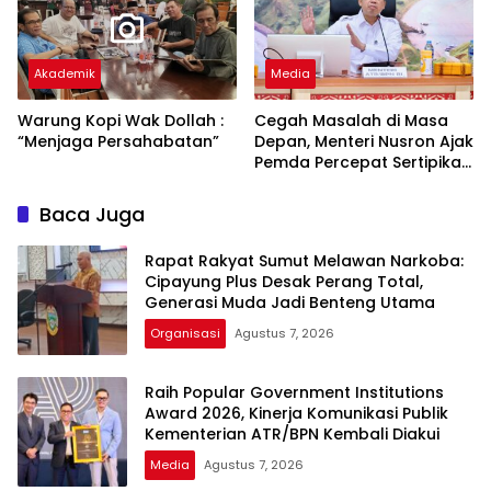
Akademik
Media
Warung Kopi Wak Dollah :
Cegah Masalah di Masa
“Menjaga Persahabatan”
Depan, Menteri Nusron Ajak
Pemda Percepat Sertipikasi
Tanah Rumah Ibadah di
NTT
Baca Juga
Rapat Rakyat Sumut Melawan Narkoba:
Cipayung Plus Desak Perang Total,
Generasi Muda Jadi Benteng Utama
Organisasi
Agustus 7, 2026
Raih Popular Government Institutions
Award 2026, Kinerja Komunikasi Publik
Kementerian ATR/BPN Kembali Diakui
Media
Agustus 7, 2026