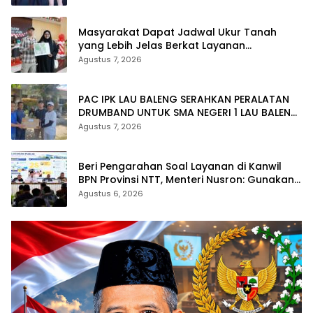
Masyarakat Dapat Jadwal Ukur Tanah
yang Lebih Jelas Berkat Layanan
Pengukuran Terjadwal
Agustus 7, 2026
PAC IPK LAU BALENG SERAHKAN PERALATAN
DRUMBAND UNTUK SMA NEGERI 1 LAU BALENG
SAMBUT HUT RI KE-81
Agustus 7, 2026
Beri Pengarahan Soal Layanan di Kanwil
BPN Provinsi NTT, Menteri Nusron: Gunakan
Sudut Pandang Masyarakat
Agustus 6, 2026