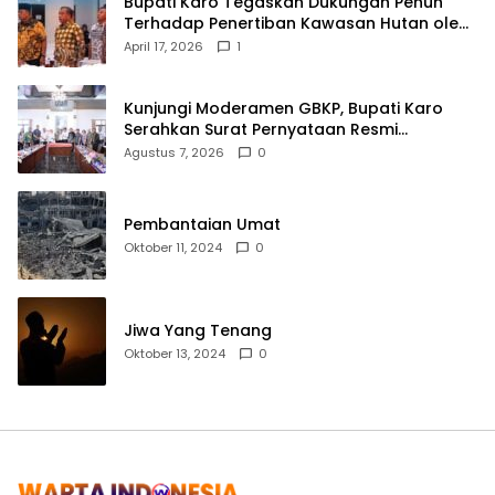
Bupati Karo Tegaskan Dukungan Penuh
Terhadap Penertiban Kawasan Hutan oleh
Pemerintah Pusat
April 17, 2026
1
Kunjungi Moderamen GBKP, Bupati Karo
Serahkan Surat Pernyataan Resmi
Penyerahan Aset RSUD Kabanjahe
Agustus 7, 2026
0
Pembantaian Umat
Oktober 11, 2024
0
Jiwa Yang Tenang
Oktober 13, 2024
0