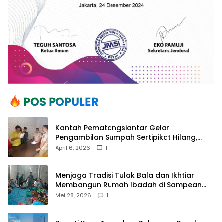
Kantah Pematangsiantar Gelar
Pengambilan Sumpah Sertipikat Hilang,
Perkuat Kepastian Hukum Pertanahan
April 6, 2026
1
Menjaga Tradisi Tulak Bala dan Ikhtiar
Membangun Rumah Ibadah di Sampean
Barat
Mei 28, 2026
1