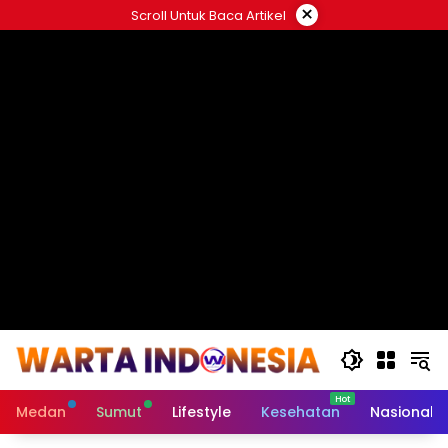
Langsung
×
Scroll Untuk Baca Artikel
ke
#
konten
Medan
Sumut
Lifestyle
Kesehatan
Nasional