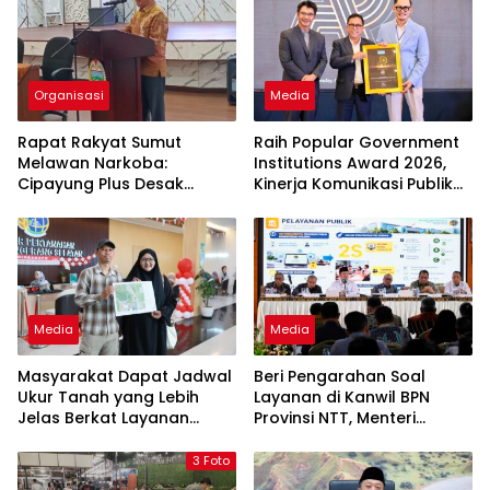
Organisasi
Media
Rapat Rakyat Sumut
Raih Popular Government
Melawan Narkoba:
Institutions Award 2026,
Cipayung Plus Desak
Kinerja Komunikasi Publik
Perang Total, Generasi
Kementerian ATR/BPN
Muda Jadi Benteng Utama
Kembali Diakui
Media
Media
Masyarakat Dapat Jadwal
Beri Pengarahan Soal
Ukur Tanah yang Lebih
Layanan di Kanwil BPN
Jelas Berkat Layanan
Provinsi NTT, Menteri
Pengukuran Terjadwal
Nusron: Gunakan Sudut
Pandang Masyarakat
3 Foto