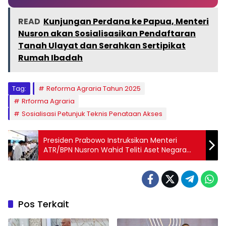
READ
Kunjungan Perdana ke Papua, Menteri
Nusron akan Sosialisasikan Pendaftaran
Tanah Ulayat dan Serahkan Sertipikat
Rumah Ibadah
Tag:
Reforma Agraria Tahun 2025
Rrforma Agraria
Sosialisasi Petunjuk Teknis Penataan Akses
Presiden Prabowo Instruksikan Menteri
ATR/BPN Nusron Wahid Teliti Aset Negara
yang Jatuh Tempo
Pos Terkait