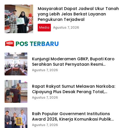
Masyarakat Dapat Jadwal Ukur Tanah
yang Lebih Jelas Berkat Layanan
Pengukuran Terjadwal
Media
Agustus 7, 2026
Kunjungi Moderamen GBKP, Bupati Karo
Serahkan Surat Pernyataan Resmi
Penyerahan Aset RSUD Kabanjahe
Agustus 7, 2026
Rapat Rakyat Sumut Melawan Narkoba:
Cipayung Plus Desak Perang Total,
Generasi Muda Jadi Benteng Utama
Agustus 7, 2026
Raih Popular Government Institutions
Award 2026, Kinerja Komunikasi Publik
Kementerian ATR/BPN Kembali Diakui
Agustus 7, 2026