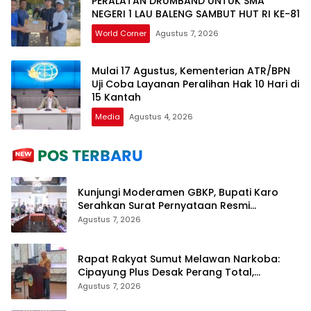
PERALATAN DRUMBAND UNTUK SMA
NEGERI 1 LAU BALENG SAMBUT HUT RI KE-81
World Corner
Agustus 7, 2026
Mulai 17 Agustus, Kementerian ATR/BPN
Uji Coba Layanan Peralihan Hak 10 Hari di
15 Kantah
Media
Agustus 4, 2026
Kunjungi Moderamen GBKP, Bupati Karo
Serahkan Surat Pernyataan Resmi
Penyerahan Aset RSUD Kabanjahe
Agustus 7, 2026
Rapat Rakyat Sumut Melawan Narkoba:
Cipayung Plus Desak Perang Total,
Generasi Muda Jadi Benteng Utama
Agustus 7, 2026