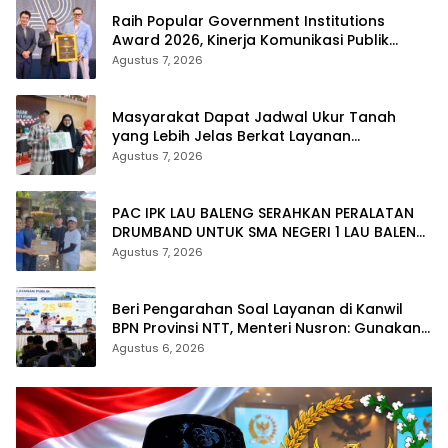
Raih Popular Government Institutions
Award 2026, Kinerja Komunikasi Publik
Kementerian ATR/BPN Kembali Diakui
Agustus 7, 2026
Masyarakat Dapat Jadwal Ukur Tanah
yang Lebih Jelas Berkat Layanan
Pengukuran Terjadwal
Agustus 7, 2026
PAC IPK LAU BALENG SERAHKAN PERALATAN
DRUMBAND UNTUK SMA NEGERI 1 LAU BALENG
SAMBUT HUT RI KE-81
Agustus 7, 2026
Beri Pengarahan Soal Layanan di Kanwil
BPN Provinsi NTT, Menteri Nusron: Gunakan
Sudut Pandang Masyarakat
Agustus 6, 2026