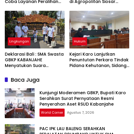
Coba Layanan Peralihan
di Agropolitan Siosar
Hak 10 Hari di 15 Kantah
Menyerahkan Diri, Kejari
Karo Langsung Tahan 20
Hari
Lingkungan
Hukum
Deklarasi Bali : SMA Swasta
Kejari Karo Lanjutkan
GBKP KABANJAHE
Penuntutan Perkara Tindak
Menyatukan Suara
Pidana Kehutanan, Sidang
Nusantara untuk Masa
Lanjut 11 Agustus 2026
Depan Lingkungan dan
Baca Juga
Pendidikan
Kunjungi Moderamen GBKP, Bupati Karo
Serahkan Surat Pernyataan Resmi
Penyerahan Aset RSUD Kabanjahe
World Corner
Agustus 7, 2026
PAC IPK LAU BALENG SERAHKAN