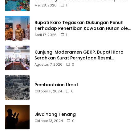
Barat
Mei 28, 2026
1
Bupati Karo Tegaskan Dukungan Penuh
Terhadap Penertiban Kawasan Hutan oleh
Pemerintah Pusat
April 17, 2026
1
Kunjungi Moderamen GBKP, Bupati Karo
Serahkan Surat Pernyataan Resmi
Penyerahan Aset RSUD Kabanjahe
Agustus 7, 2026
0
Pembantaian Umat
Oktober 11, 2024
0
Jiwa Yang Tenang
Oktober 13, 2024
0