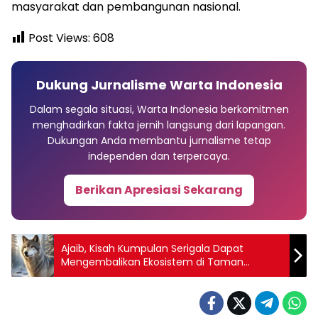
masyarakat dan pembangunan nasional.
Post Views:
608
Dukung Jurnalisme Warta Indonesia
Dalam segala situasi, Warta Indonesia berkomitmen
menghadirkan fakta jernih langsung dari lapangan.
Dukungan Anda membantu jurnalisme tetap
independen dan terpercaya.
Berikan Apresiasi Sekarang
Ajaib, Kisah Kumpulan Serigala Dapat
Mengembalikan Ekosistem di Taman
Nasional Yellowstone