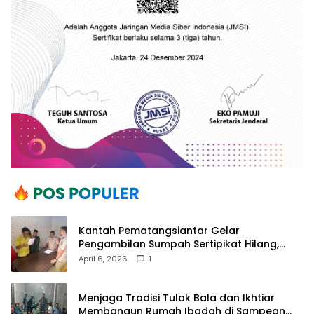
Kantah Pematangsiantar Gelar
Pengambilan Sumpah Sertipikat Hilang,
Perkuat Kepastian Hukum Pertanahan
April 6, 2026
1
Menjaga Tradisi Tulak Bala dan Ikhtiar
Membangun Rumah Ibadah di Sampean