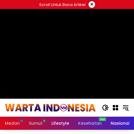
Langsung
×
Scroll Untuk Baca Artikel
ke
#
konten
Medan
Sumut
Lifestyle
Kesehatan
Nasional