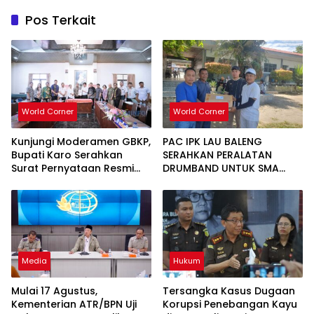
Pos Terkait
World Corner
World Corner
Kunjungi Moderamen GBKP,
PAC IPK LAU BALENG
Bupati Karo Serahkan
SERAHKAN PERALATAN
Surat Pernyataan Resmi
DRUMBAND UNTUK SMA
Penyerahan Aset RSUD
NEGERI 1 LAU BALENG
Kabanjahe
SAMBUT HUT RI KE-81
Media
Hukum
Mulai 17 Agustus,
Tersangka Kasus Dugaan
Kementerian ATR/BPN Uji
Korupsi Penebangan Kayu